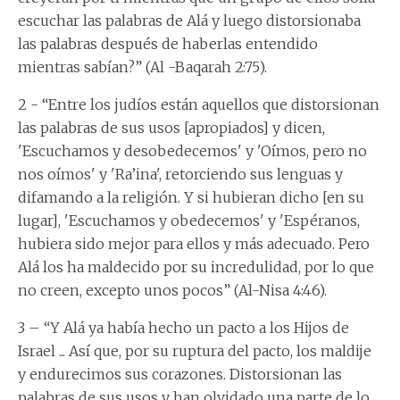
escuchar las palabras de Alá y luego distorsionaba
las palabras después de haberlas entendido
mientras sabían?” (Al -Baqarah 2:75).
2 - “Entre los judíos están aquellos que distorsionan
las palabras de sus usos [apropiados] y dicen,
'Escuchamos y desobedecemos' y 'Oímos, pero no
nos oímos' y 'Ra’ina', retorciendo sus lenguas y
difamando a la religión. Y si hubieran dicho [en su
lugar], 'Escuchamos y obedecemos' y 'Espéranos,
hubiera sido mejor para ellos y más adecuado. Pero
Alá los ha maldecido por su incredulidad, por lo que
no creen, excepto unos pocos” (Al-Nisa 4:46).
3 – “Y Alá ya había hecho un pacto a los Hijos de
Israel ... Así que, por su ruptura del pacto, los maldije
y endurecimos sus corazones. Distorsionan las
palabras de sus usos y han olvidado una parte de lo