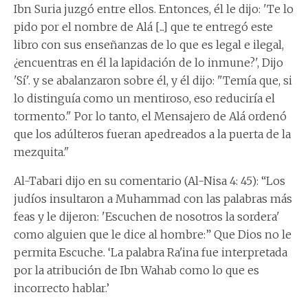
Ibn Suria juzgó entre ellos. Entonces, él le dijo: 'Te lo
pido por el nombre de Alá [...] que te entregó este
libro con sus enseñanzas de lo que es legal e ilegal,
¿encuentras en él la lapidación de lo inmune?', Dijo
'Sí'. y se abalanzaron sobre él, y él dijo: "Temía que, si
lo distinguía como un mentiroso, eso reduciría el
tormento." Por lo tanto, el Mensajero de Alá ordenó
que los adúlteros fueran apedreados a la puerta de la
mezquita."
Al-Tabari dijo en su comentario (Al-Nisa 4: 45): “Los
judíos insultaron a Muhammad con las palabras más
feas y le dijeron: 'Escuchen de nosotros la sordera'
como alguien que le dice al hombre:” Que Dios no le
permita Escuche. ‘La palabra Ra'ina fue interpretada
por la atribución de Ibn Wahab como lo que es
incorrecto hablar.’