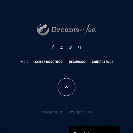
አማርኛ
INICIO
SOBRE NOSOTROS
RECURSOS
CONTÁCTENOS
Türkçe
Français
فارسی
Português do Brasil
Dreams of Isa | Copyright 2020
العربية
English