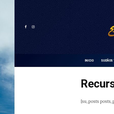
INICIO
SUEÑOS 
Recur
[su_posts posts_