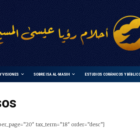
Y VISIONES
SOBRE ISA AL-MASIH
ESTUDIOS CORÁNICOS Y BÍBLIC
sos
per_page=”20″ tax_term=”18″ order=”desc”]