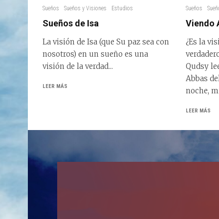
Sueños
Sueños y Visiones
Estudios
Sueños
Sueñ
Sueños de Isa
Viendo 
La visión de Isa (que Su paz sea con
¿Es la vi
nosotros) en un sueño es una
verdader
visión de la verdad...
Qudsy le
Abbas del
LEER MÁS
noche, mi.
LEER MÁS