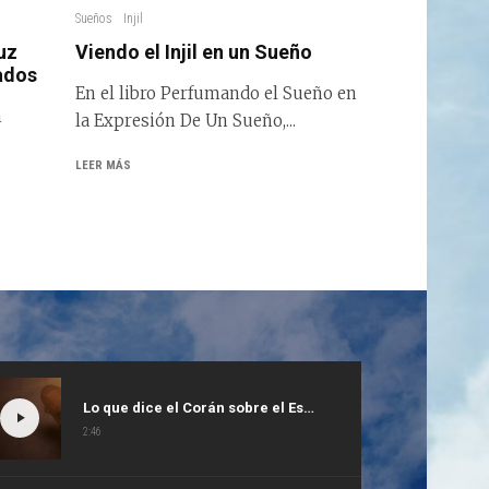
Sueños
Injil
uz
Viendo el Injil en un Sueño
ados
En el libro Perfumando el Sueño en
n
la Expresión De Un Sueño,...
LEER MÁS
Lo que dice el Corán sobre el Espíritu Santo
2:46