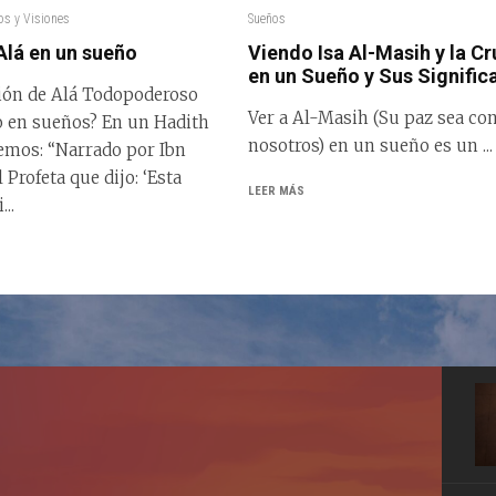
os y Visiones
Sueños
Alá en un sueño
Viendo Isa Al-Masih y la Cr
en un Sueño y Sus Signific
sión de Alá Todopoderoso
Ver a Al-Masih (Su paz sea co
o en sueños? En un Hadith
nosotros) en un sueño es un ...
emos: “Narrado por Ibn
 Profeta que dijo: ‘Esta
LEER MÁS
..