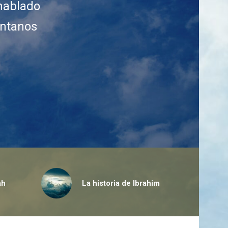
 hablado
éntanos
ah
La historia de Ibrahim