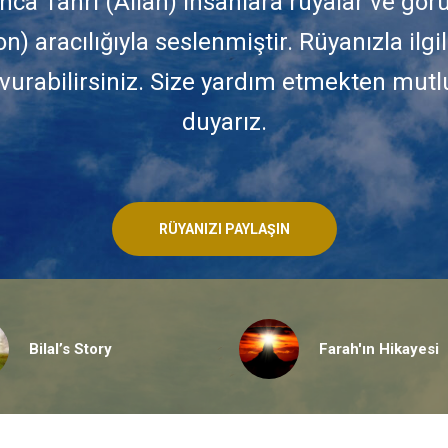
nca Tanrı (Allah) insanlara rüyalar ve gör
on) aracılığıyla seslenmiştir. Rüyanızla ilgil
vurabilirsiniz. Size yardım etmekten mutl
duyarız.
RÜYANIZI PAYLAŞIN
Bilal’s Story
Farah'ın Hikayesi