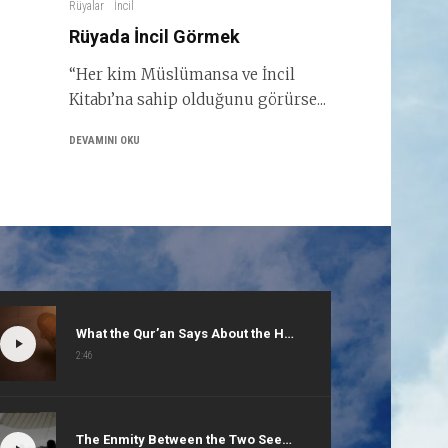
Rüyalar
İncil
Rüyada İncil Görmek
“Her kim Müslümansa ve İncil
Kitabı’na sahip olduğunu görürse...
DEVAMINI OKU
What the Qur’an Says About the Holy Spirit
2:46
The Enmity Between the Two Seeds