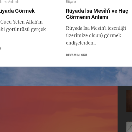
lar ve Anlamları
Rüyalar
 Rüyada Görmek
Rüyada İsa Mesih’i ve Haç
Görmenin Anlamı
Gücü Yeten Allah’ın
Rüyada İsa Mesih’i (esenliği
aki görüntüsü gerçek
üzerimize olsun) görmek
endişelerden...
U
DEVAMINI OKU