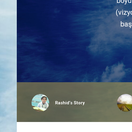
boyu
(vizy
baş
Rashid’s Story