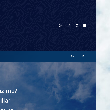
nüz mü?
ıllar