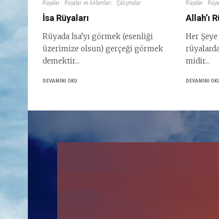
Rüyalar
Rüyalar ve Anlamları
Çalışmalar
Rüyalar
Rüya
İsa Rüyaları
Allah’ı
Rüyada İsa’yı görmek (esenliği
Her Şeye 
üzerimize olsun) gerçeği görmek
rüyalard
demektir...
midir...
DEVAMINI OKU
DEVAMINI OK