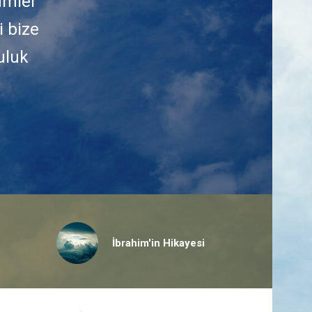
ümler
i bize
uluk
İbrahim'in Hikayesi