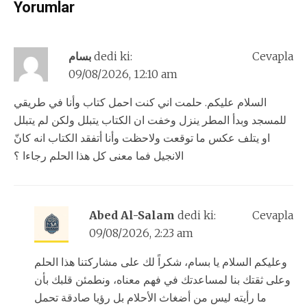
Yorumlar
Cevapla
dedi ki:
بسام
09/08/2026, 12:10 am
السلام عليكم. حلمت اني كنت احمل كتاب وأنا في طريقي
للمسجد وبدأ المطر ينزل وخفت ان الكتاب يتبلل ولكن لم يتبلل
او يتلف عكس ما توقعت ولاحظت وأنا أتفقد الكتاب انه كانّ
الانجيل فما معنى كل هذا الحلم رجاءا ؟
Abed Al-Salam
dedi ki:
Cevapla
09/08/2026, 2:23 am
وعليكم السلام يا بسام، شكراً لك على مشاركتنا هذا الحلم
وعلى ثقتك بنا لمساعدتك في فهم معناه، ونطمئن قلبك بأن
ما رأيته ليس من أضغاث الأحلام بل رؤيا صادقة تحمل