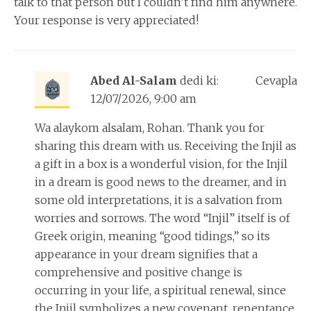
talk to that person but I couldn’t find him anywhere.
Your response is very appreciated!
Abed Al-Salam
dedi ki:
Cevapla
12/07/2026, 9:00 am
Wa alaykom alsalam, Rohan. Thank you for
sharing this dream with us. Receiving the Injil as
a gift in a box is a wonderful vision, for the Injil
in a dream is good news to the dreamer, and in
some old interpretations, it is a salvation from
worries and sorrows. The word “Injil” itself is of
Greek origin, meaning “good tidings,” so its
appearance in your dream signifies that a
comprehensive and positive change is
occurring in your life, a spiritual renewal, since
the Injil symbolizes a new covenant, repentance,