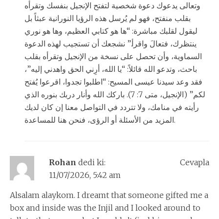
وتعالى يدعوك دعوة شخصية لتفتح الإنجيل بنفسك وتقرأه
بقلب منفتح، فهو لم يُرسل هذه الرؤيا النورانية عبثاً بل
ليقول لقلبك مباشرة: “ها هو كتابي العظيم، وها هو نوري
ينتظرك، فتعالَ واقرأ.” نشجعك أن تستجيب لهذه الدعوة
السماوية، وأن تحصل على نسخة من الإنجيل وتقرأه بقلب
باحث، وتدعو الله قائلاً: “يا الله، أرِني الحق واهدني إليه”،
فقد وعد سيدنا عيسى المسيح: “اطلبوا تجدوا، اقرعوا يُفتح
لكم” (الإنجيل، متى 7: 7). باركك الله وأنار دربك بنوره الذي
رأيته في منامك، ولا تتردد في التواصل معنا إن كان لديك
المزيد من الأسئلة أو الرؤى، فنحن هنا للمساعدة.
Rohan
dedi ki:
Cevapla
11/07/2026, 5:42 am
Alsalam alaykom. I dreamt that someone gifted me a
box and inside was the Injil and I looked around to