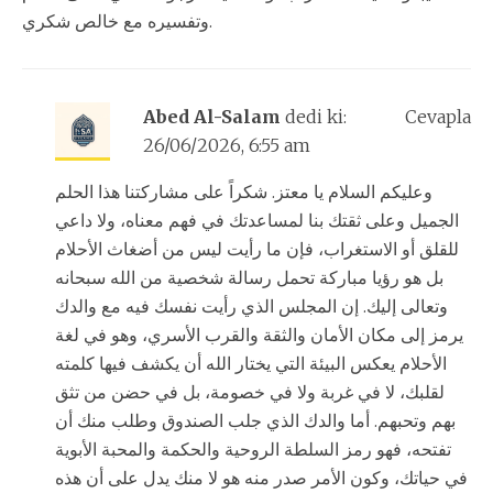
وتفسيره مع خالص شكري.
Abed Al-Salam
dedi ki:
Cevapla
26/06/2026, 6:55 am
وعليكم السلام يا معتز. شكراً على مشاركتنا هذا الحلم
الجميل وعلى ثقتك بنا لمساعدتك في فهم معناه، ولا داعي
للقلق أو الاستغراب، فإن ما رأيت ليس من أضغاث الأحلام
بل هو رؤيا مباركة تحمل رسالة شخصية من الله سبحانه
وتعالى إليك. إن المجلس الذي رأيت نفسك فيه مع والدك
يرمز إلى مكان الأمان والثقة والقرب الأسري، وهو في لغة
الأحلام يعكس البيئة التي يختار الله أن يكشف فيها كلمته
لقلبك، لا في غربة ولا في خصومة، بل في حضن من تثق
بهم وتحبهم. أما والدك الذي جلب الصندوق وطلب منك أن
تفتحه، فهو رمز السلطة الروحية والحكمة والمحبة الأبوية
في حياتك، وكون الأمر صدر منه هو لا منك يدل على أن هذه