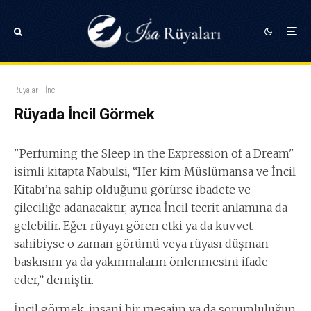
Rüyalar
İncil
Rüyada İncil Görmek
"Perfuming the Sleep in the Expression of a Dream"
isimli kitapta Nabulsi, “Her kim Müslümansa ve İncil
Kitabı’na sahip olduğunu görürse ibadete ve
çileciliğe adanacaktır, ayrıca İncil tecrit anlamına da
gelebilir. Eğer rüyayı gören etki ya da kuvvet
sahibiyse o zaman görümü veya rüyası düşman
baskısını ya da yakınmaların önlenmesini ifade
eder,” demiştir.
İncil görmek, insani bir mesajın ya da sorumluluğun