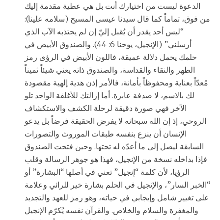
الدعوة ليست من اختيارك أنت بل هي عطية مقدمة إليك
من فوق، تماماً كما قال سيدنا عيسى المسيح (سلامه علينا):
“ليس أحد يقدر أن يُقبل إليّ إن لم يجتذبه الآب الذي
أرسلني” (الإنجيل، يوحنا 6: 44). والصندوق الأبيض في
حلمك يحمل دلالة عميقة، فاللون الأبيض في الرؤى رمز
الطهر والنقاء والقداسة، والصندوق ذاته يعني شيئاً ثميناً
مُعدّاً بعناية ومحفوظاً بأمانة، فالأمر إذن هدية إلهية مقصودة
لك بالاسم، لا صدفة عابرة. أما إزالتك للأغلفة الواحد تلو
الآخر فهي صورة دقيقة لرحلة الكشف والاستكشاف
الروحي، إذ إن الله سبحانه لا يفرض الحقيقة فرضاً بل يدعو
الإنسان أن ينزع بنفسه طبقات الموروث والتصورات
السابقة ليصل إلى ما أعدّه له تحتها. وحين فتحت الصندوق
فإذا بداخله نسخة من الإنجيل، فهذا هو جوهر الرسالة وقلب
الرؤيا، لأن كلمة “إنجيل” تعني في أصلها “البشارة” أو
“الخبر السار”، والإنجيل في الحلم بشارة خير للرائي وعلامة
على تغيير شامل وإيجابي في حياته، وهو رمز للعهد والتجديد
والمغفرة والسلام والخلاص. والقرآن نفسه يُكرّم الإنجيل