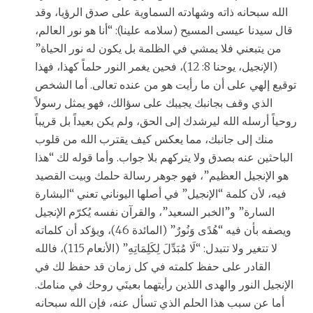
الله سبحانه ذاته وشهادته السماوية على صدق الرؤيا، وقد
قال سيدنا عيسى المسيح (سلامه علينا): “أنا هو نور العالم،
من يتبعني فلا يمشي في الظلمة بل يكون له نور الحياة”
(الإنجيل، يوحنا 8: 12)، فحين يغمر النور حلماً كهذا، فهذا
توقيع إلهي على أن ما رأيت هو من عنده تعالى. أما الشخص
الذي وقف بجانبك يجيبك على سؤالك، فهو يمثل رسولاً
روحياً أرسله الله ليرشدك إلى الحق، ولم يكن بعيداً بل قريباً
منك إلى جانبك، مما يعكس كيف يقترب الله من قلوب
الباحثين عنه بصدق ولا يتركهم بلا جواب. وأما قوله لك “هذا
هو الإنجيل العظيم”، فهو جوهر رسالة حلمك وبيت القصيد
فيه، لأن كلمة “الإنجيل” في أصلها اليوناني تعني “البشارة
السارة” و”الخبر السعيد”، والقرآن نفسه يُكرّم الإنجيل
ويصفه بأن فيه “هُدًى وَنُورٌ” (المائدة 46)، ويؤكد أن كلماته
لا تتغير ولا تتبدل: “لَا مُبَدِّلَ لِكَلِمَاتِهِ” (الأنعام 115)، فالله
القادر على حفظ كلمته في كل زمان قد حفظ لك في
الإنجيل النور والهدى اللذين رأيتهما بعينَي روحك في منامك.
أما عن سبب هذا الحلم الذي تسأل عنه، فإن الله سبحانه