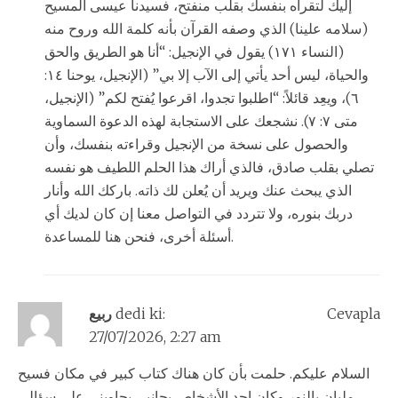
إليك لتقرأه بنفسك بقلب منفتح، فسيدنا عيسى المسيح
(سلامه علينا) الذي وصفه القرآن بأنه كلمة الله وروح منه
(النساء ١٧١) يقول في الإنجيل: “أنا هو الطريق والحق
والحياة، ليس أحد يأتي إلى الآب إلا بي” (الإنجيل، يوحنا ١٤:
٦)، ويعِد قائلاً: “اطلبوا تجدوا، اقرعوا يُفتح لكم” (الإنجيل،
متى ٧: ٧). نشجعك على الاستجابة لهذه الدعوة السماوية
والحصول على نسخة من الإنجيل وقراءته بنفسك، وأن
تصلي بقلب صادق، فالذي أراك هذا الحلم اللطيف هو نفسه
الذي يبحث عنك ويريد أن يُعلن لك ذاته. باركك الله وأنار
دربك بنوره، ولا تتردد في التواصل معنا إن كان لديك أي
أسئلة أخرى، فنحن هنا للمساعدة.
Cevapla
dedi ki:
ربيع
27/07/2026, 2:27 am
السلام عليكم. حلمت بأن كان هناك كتاب كبير في مكان فسيح
مليان بالنور وكان احد الأشخاص بجانبي يجاوبني على سؤالي