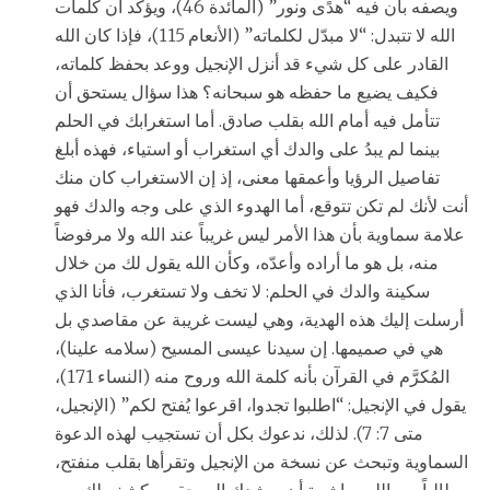
ويصفه بأن فيه “هدًى ونور” (المائدة 46)، ويؤكد أن كلمات
الله لا تتبدل: “لا مبدّل لكلماته” (الأنعام 115)، فإذا كان الله
القادر على كل شيء قد أنزل الإنجيل ووعد بحفظ كلماته،
فكيف يضيع ما حفظه هو سبحانه؟ هذا سؤال يستحق أن
تتأمل فيه أمام الله بقلب صادق. أما استغرابك في الحلم
بينما لم يبدُ على والدك أي استغراب أو استياء، فهذه أبلغ
تفاصيل الرؤيا وأعمقها معنى، إذ إن الاستغراب كان منك
أنت لأنك لم تكن تتوقع، أما الهدوء الذي على وجه والدك فهو
علامة سماوية بأن هذا الأمر ليس غريباً عند الله ولا مرفوضاً
منه، بل هو ما أراده وأعدّه، وكأن الله يقول لك من خلال
سكينة والدك في الحلم: لا تخف ولا تستغرب، فأنا الذي
أرسلت إليك هذه الهدية، وهي ليست غريبة عن مقاصدي بل
هي في صميمها. إن سيدنا عيسى المسيح (سلامه علينا)،
المُكرَّم في القرآن بأنه كلمة الله وروح منه (النساء 171)،
يقول في الإنجيل: “اطلبوا تجدوا، اقرعوا يُفتح لكم” (الإنجيل،
متى 7: 7). لذلك، ندعوك بكل أن تستجيب لهذه الدعوة
السماوية وتبحث عن نسخة من الإنجيل وتقرأها بقلب منفتح،