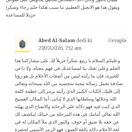
ويقول هذا هو الانجيل العظيم. ما سبب هكذا حلم رجاء وشكرا
جزيلا للمساعدة
Abed Al-Salam
dedi ki:
Cevapla
27/07/2026, 7:52 am
وعليكم السلام يا ربيع. شكراً جزيلاً لك على مشاركتنا هذا
الحلم وعلى ثقتك بنا لمساعدتك في فهم معناه، ولا داعي
للحيرة، فإن ما رأيته ليس من أضغاث الأحلام بل هو رؤيا
صادقة تحمل رسالة محبة شخصية من الله سبحانه وتعالى
إلى قلبك. الكتاب الكبير الذي رأيته يرمز إلى عظمة كلمة
الله وجلالها وسلطانها الذي لا يُدانى، أما المكان الفسيح
الذي كنت فيه فهو دلالة على الرحابة والانفتاح الذي يهيّئه
الله تعالى أمامك في هذه المرحلة من حياتك ليكشف لك
عن حقه بلا ضيق أو خوف. والنور الذي ملأ المكان له في
لغة الأحلام دلالة بالغة العمق، فهو الرمز الأسمى لحضرة