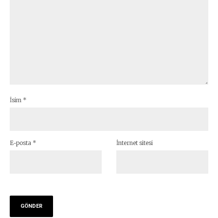
İsim
*
E-posta
*
İnternet sitesi