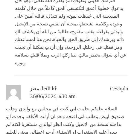
التزامكِ الديني وتقواكِ أمرٌ يقدّره الله تعالى، وهو الآن
يدعوكِ خطوةً أعمق لتكتشفي الحق كاملاً من خلال كلمته
المقدسة التي حُفظت بقوته ولم تتبدّل، فالله أمينٌ على
وعوده وكلامه. نشجعكِ بمحبة أن تقتني نسخة من الإنجيل
وتبدئي بقراءته بقلب مفتوح، طالبةً من الله أن يكشف لكِ
ذاته ويرشدكِ إلى طريق الحق والحياة. نحن هنا لمساعدتكِ
ومرافقتكِ في رحلتكِ الروحية، وإن أردتِ يمكننا أن نجيب
عن أي سؤال يخطر ببالكِ. ليبارككِ الرب ويملأ قلبكِ بسلامه
ونوره.
Cevapla
dedi ki:
معتز
26/06/2026, 4:30 am
السلام عليكم. حلمت اني كنت في مجلس مع والدي وجلب
صندوق ابيض وطلب اني افتحه وبعد ان أزلت الأغلفة وجدت انو
بداخله نسخة من الانجيل وكنت انظر لوالدي مستغربا لكنه لم
يبدوا عليه الاستغراب او الاستياء. أرجو اعطائي معنى للحلم