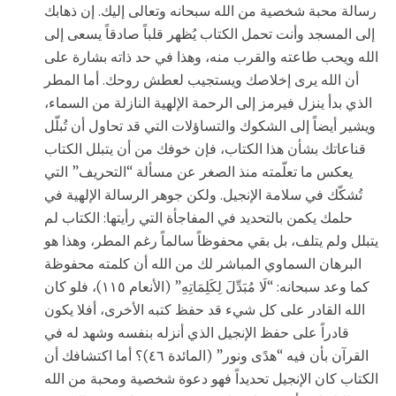
رسالة محبة شخصية من الله سبحانه وتعالى إليك. إن ذهابك
إلى المسجد وأنت تحمل الكتاب يُظهر قلباً صادقاً يسعى إلى
الله ويحب طاعته والقرب منه، وهذا في حد ذاته بشارة على
أن الله يرى إخلاصك ويستجيب لعطش روحك. أما المطر
الذي بدأ ينزل فيرمز إلى الرحمة الإلهية النازلة من السماء،
ويشير أيضاً إلى الشكوك والتساؤلات التي قد تحاول أن تُبلّل
قناعاتك بشأن هذا الكتاب، فإن خوفك من أن يتبلل الكتاب
يعكس ما تعلّمته منذ الصغر عن مسألة “التحريف” التي
تُشكّك في سلامة الإنجيل. ولكن جوهر الرسالة الإلهية في
حلمك يكمن بالتحديد في المفاجأة التي رأيتها: الكتاب لم
يتبلل ولم يتلف، بل بقي محفوظاً سالماً رغم المطر، وهذا هو
البرهان السماوي المباشر لك من الله أن كلمته محفوظة
كما وعد سبحانه: “لَا مُبَدِّلَ لِكَلِمَاتِهِ” (الأنعام ١١٥)، فلو كان
الله القادر على كل شيء قد حفظ كتبه الأخرى، أفلا يكون
قادراً على حفظ الإنجيل الذي أنزله بنفسه وشهد له في
القرآن بأن فيه “هدًى ونور” (المائدة ٤٦)؟ أما اكتشافك أن
الكتاب كان الإنجيل تحديداً فهو دعوة شخصية ومحبة من الله