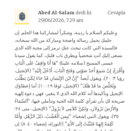
Abed Al-Salam
dedi ki:
Cevapla
29/06/2026, 7:29 am
وعليكم السلام يا ردينة، وشكراً لمشاركتنا هذا الحلم. إن
حلمكِ يحمل رسالة واضحة ومباركة من الله سبحانه،
فالسيدة التي كانت تبحث عنكِ ترمز إلى محبة الله الذي
يسعى إليكِ أنتِ شخصياً ويطرق باب قلبكِ، كما يقول سيدنا
عيسى المسيح (سلامه علينا): “هَا أَنَا وَاقِفٌ عَلَى الْبَابِ
وَأَقْرَعُ. إِنْ سَمِعَ أَحَدٌ صَوْتِي وَفَتَحَ الْبَابَ، أَدْخُلُ إِلَيْهِ” (الإنجيل،
رؤيا ٣: ٢٠)، ويقول أيضاً: “إِنَّ ابْنَ الإِنْسَانِ قَدْ جَاءَ لِكَيْ يَطْلُبَ
وَيُخَلِّصَ مَا قَدْ هَلَكَ” (الإنجيل، لوقا ١٩: ١٠). أما إعطاؤكِ
الإنجيل وتأكيدها أنه كلام الله الذي لا يتغير، فهي دعوة إلهية
صريحة لكِ بأن تقرأي كلمة الله الحية وتتأملي فيها، “اَلسَّمَاءُ
وَالأَرْضُ تَزُولاَنِ، وَلكِنَّ كَلاَمِي لاَ يَزُولُ” (الإنجيل، متى ٢٤:
٣٥)، ويقول النبي إشعياء: “يَبِسَ الْعُشْبُ، ذَبُلَ الزَّهْرُ، وَأَمَّا
كَلِمَةُ إِلهِنَا فَتَثْبُتُ إِلَى الأَبَدِ” (التوراة، إشعياء ٤٠: ٨). إن