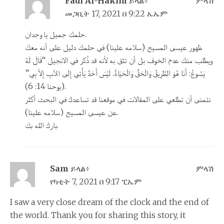
Fadi Al-Hakim
ይላል፥
ምላሽ
መጋቢት 17, 2021 በ 9:22 ኤኤም
حلمك جميل يا وجدان.
ظهور عيسى المسيح (سلامه علينا) في حلمك دليل على أنه معك
ويطلب منك عدم الخوف بل أن تثق به لأنه قد ذُكر في الانجيل “قَالَ لَهُ
يَسُوعُ: أَنَا هُوَ الطَّرِيقُ وَالْحَقُّ وَالْحَيَاةُ. لَيْسَ أَحَدٌ يَأْتِي إِلَى الآبِ إِلاَّ بِي”
(يوحنا 14: 6).
نتمنى أن تطلعي على المقالات في موقعنا قد تساعدك في البحث أكثر
عن عيسى المسيح (سلامه علينا).
بارك الله بك.
Sam
ይላል፥
ምላሽ
የካቲት 7, 2021 በ 9:17 ፒኤም
I saw a very close dream of the clock and the end of
the world. Thank you for sharing this story, it