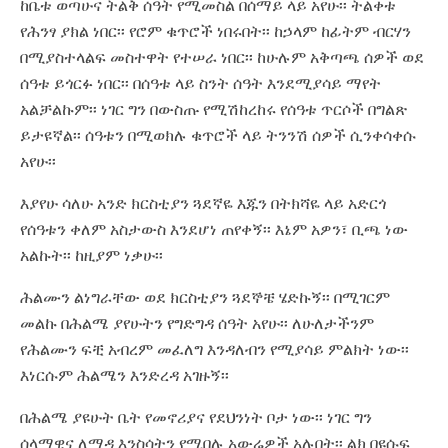
ከቤቱ ወጣሁና ትልቅ ሰዓት የሚመስል በሰማይ ላይ አየሁ፡፡ ትልቀቱ
የሕንፃ ያክል ነበር፡፡ የሮም ቁጥሮች ነበሩበት፡፡ ከኃላም ከፊትም ብርሃን
በሚያስተላልፍ መስተዋት የተሠራ ነበር፡፡ ከሁሉም አቅጣጫ ሰዎች ወደ
ሰዓቱ ይጎርፉ ነበር፡፡ በሰዓቱ ላይ ስንት ሰዓት እንደሚያሳይ ማየት
አልቻልኩም፡፡ ነገር ግን በውስጡ የሚሽከረከሩ የሰዓቱ ጥርሶች በግልጽ
ይታዩኛል፡፡ ሰዓቱን በሚወክሉ ቁጥሮች ላይ ትንንሽ ሰዎች ሲንቀሳቀሱ
አየሁ፡፡
እያየሁ ሳለሁ አንድ ክርስቲያን ጓደኛዬ እጁን በትክሻዬ ላይ አድርጎ
የሰዓቱን ቀለም አስታውስ እንደሆነ ጠየቀኝ፡፡ እኔም አዎን፣ ቢጫ ነው
አልኩት፡፡ ከዚያም ነቃሁ፡፡
ሕልሙን ልነግራቸው ወደ ክርስቲያን ጓደኞቼ ሄድኩኝ፡፡ በሚገርም
መልኩ በሕልሜ ያየሁትን የግድግዳ ሰዓት አየሁ፡፡ ለሁለታችንም
የሕልሙን ፍቺ አብረም መፈለግ እንዳለብን የሚያሳይ ምልክት ነው፡፡
እነርሱም ሕልሜን እንድረዳ አገዙኝ፡፡
በሕልሜ ያዩሁት ቤት የመኖሪያና የደህንነት ቦታ ነው፡፡ ነገር ግን
ሰላማዊና ለማዳ እንስሳትን የሚበሉ አውሬዎች አሉበት፡፡ ልክ በዩሱፍ