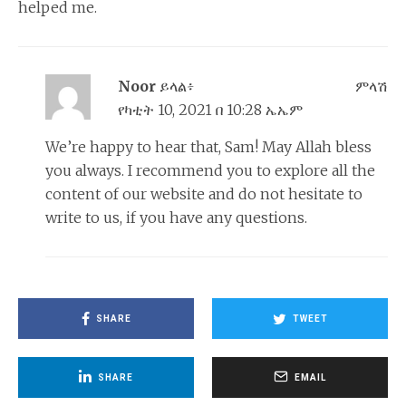
helped me.
Noor
ይላል፥
ምላሽ
የካቲት 10, 2021 በ 10:28 ኤኤም
We’re happy to hear that, Sam! May Allah bless
you always. I recommend you to explore all the
content of our website and do not hesitate to
write to us, if you have any questions.
SHARE
TWEET
SHARE
EMAIL