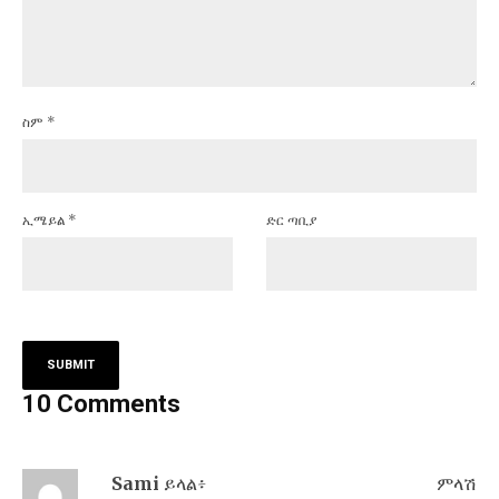
ስም
*
ኢሜይል
*
ድር ጣቢያ
10 Comments
Sami
ይላል፥
ምላሽ