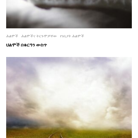
ሕልሞች
ሕልሞችና ትርጉሞቻቸው
የነቢያት ሕልሞች
ህልሞች በቁርዓን ውስጥ