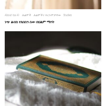
About Isa Al-
ሕልሞች
ሕልሞችና ትርጉሞቻቸው
Studies
ነጭ ልብስ የለበሰን ሰው በህልም ማየት