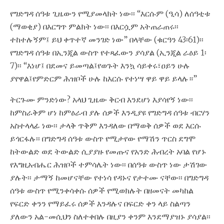
የግድግዳ ሰዓቱ ጊዜውን የሚያመላክት ነው፡፡ “እርሱም (ዒሳ) ለሰዓቲቱ
(ማወቂያ) በእርግጥ ምልክት ነው፡፡ በእርሷም አትጠራጠሩ፡፡
ተከተሉኝም፤ ይህ ቀጥተኛ መንገድ ነው” በላቸው (ቁርዓን 43፡61)፡፡
የግድግዳ ሰዓቱ በኢንጂል ውስጥ የተጻፈውን ያሳያል (ኢንጂል ራዕይ 1፡
7)፡፡ “እነሆ፤ በደመና ይመጣል፤የወጉት እንኳ ሳይቀሩ፣ዐይን ሁሉ
ያየዋል፤የምድርም ሕዝቦች ሁሉ ከእርሱ የተነሣ ዋይ ዋይ ይላሉ።”
ትርጉሙ ምንድነው? አላህ ጊዜው ቅርብ እንደሆነ እያሳየኝ ነው፡፡
ከምስራቅም ሆነ ከምዕራብ ያሉ ሰዎች እንዲያዩ የግድግዳ ሰዓቱ ብርሃን
አስተላላፊ ነው፡፡ ታላቅ ጥቅም እንዳለው በማወቅ ሰዎች ወደ እርሱ
ይጎርፋሉ፡፡ በግድግዳ ሰዓቱ ውስጥ የሚታየው የማሽን ጥርስ ደግሞ
ከትውልድ ወደ ትውልድ ሲያያዙ የመጡና የአንድ ሕብረት አባል የሆኑ
የእግዚአብሔር ሕዝቦች ተምሳሌት ነው፡፡ በሰዓቱ ውስጥ ነው ታሽገው
ያሉት፡፡ ታማኝ ከመሆናቸው የተነሳ የዳኑና የታተሙ ናቸው፡፡ በግድግዳ
ሰዓቱ ውስጥ የሚንቀሳቀሱ ሰዎች የሚወክሉት በዘመናት መካከል
የፍርድ ቀንን የማይፈሩ ሰዎች እንዳሉና በፍርድ ቀን ላይ ስልጣን
ያለውን አል-መሲህን ስለተቀበሉ በዚያን ቀንም እንደማያዝኑ ያሳያል፡፡