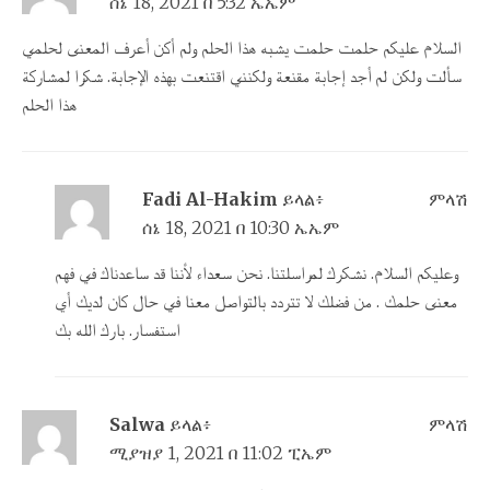
ሰኔ 18, 2021 በ 5:32 ኤኤም
السلام عليكم حلمت حلمت يشبه هذا الحلم ولم أكن أعرف المعنى لحلمي
سألت ولكن لم أجد إجابة مقنعة ولكنني اقتنعت بهذه الإجابة. شكرا لمشاركة
هذا الحلم
Fadi Al-Hakim
ይላል፥
ምላሽ
ሰኔ 18, 2021 በ 10:30 ኤኤም
وعليكم السلام. نشكرك لمراسلتنا. نحن سعداء لأننا قد ساعدناك في فهم
معنى حلمك . من فضلك لا تتردد بالتواصل معنا في حال كان لديك أي
استفسار. بارك الله بك
Salwa
ይላል፥
ምላሽ
ሚያዝያ 1, 2021 በ 11:02 ፒኤም