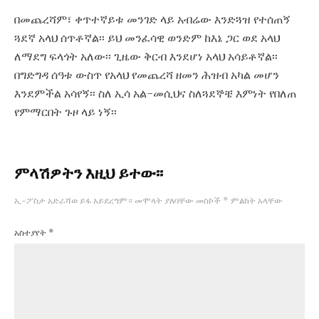
በመጨረሻም፣ ቀጥተኛይቱ መንገድ ላይ አብሬው እንድጓዝ የተሰጠኝ
ጓደኛ አላህ ሰጥቶኛል፡፡ ይህ መንፈሳዊ ወንድም ከእኔ ጋር ወደ አላህ
ለማደግ ፍላጎት አለው፡፡ ጊዜው ቅርብ እንደሆነ አላህ አሳይቶኛል፡፡
በግድግዳ ሰዓቱ ውስጥ የአላህ የመጨረሻ ዘመን ሕዝብ አካል መሆን
እንደምችል አሳየኝ፡፡ ስለ ኢሳ አል-መሲህና ስለጓደኞቼ እምነት የበለጠ
የምማርበት ጉዞ ላይ ነኝ፡፡
ምላሽዎትን እዚህ ይተው፡፡
ኢ-ፖስታ አድራሻወ ይፋ አይደረግም።
መሞላት ያለባቸው መስኮች
*
ምልክት አላቸው
አስተያየት
*