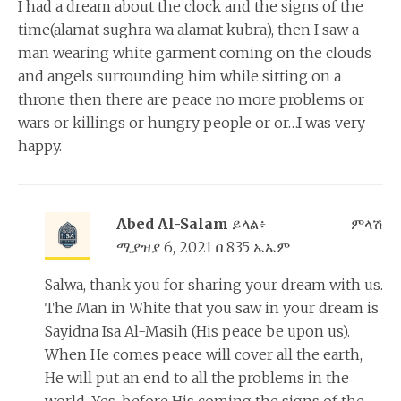
I had a dream about the clock and the signs of the
time(alamat sughra wa alamat kubra), then I saw a
man wearing white garment coming on the clouds
and angels surrounding him while sitting on a
throne then there are peace no more problems or
wars or killings or hungry people or or…I was very
happy.
Abed Al-Salam
ይላል፥
ምላሽ
ሚያዝያ 6, 2021 በ 8:35 ኤኤም
Salwa, thank you for sharing your dream with us.
The Man in White that you saw in your dream is
Sayidna Isa Al-Masih (His peace be upon us).
When He comes peace will cover all the earth,
He will put an end to all the problems in the