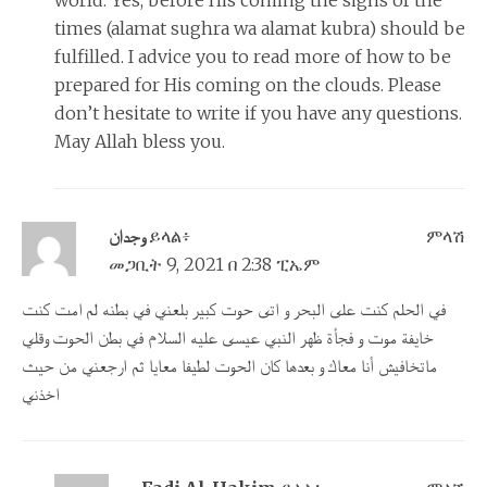
world. Yes, before His coming the signs of the
times (alamat sughra wa alamat kubra) should be
fulfilled. I advice you to read more of how to be
prepared for His coming on the clouds. Please
don’t hesitate to write if you have any questions.
May Allah bless you.
وجدان
ይላል፥
ምላሽ
መጋቢት 9, 2021 በ 2:38 ፒኤም
في الحلم كنت على البحر و اتى حوت كبير بلعني في بطنه لم امت كنت
خايفة موت و فجأة ظهر النبي عيسى عليه السلام في بطن الحوت وقلي
ماتخافيش أنا معاك و بعدها كان الحوت لطيفا معايا ثم ارجعني من حيث
اخذني