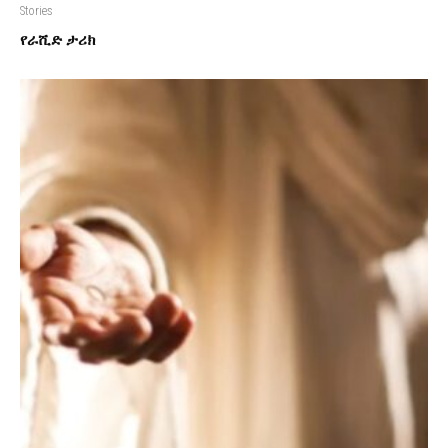
Stories
የራሺድ ታሪክ