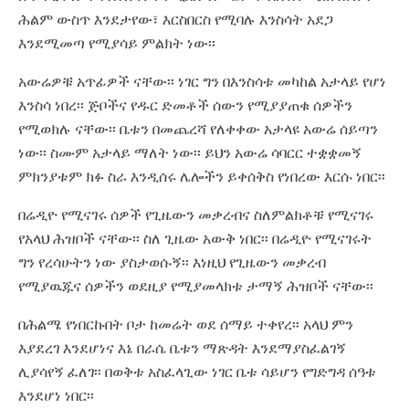
ሕልም ውስጥ እንደታየው፣ እርስበርስ የሚባሉ እንስሳት አደጋ
እንደሚመጣ የሚያሳይ ምልክት ነው፡፡
አውሬዎቹ አጥፊዎች ናቸው፡፡ ነገር ግን በእንስሳቱ መካከል አታላይ የሆነ
እንስሳ ነበረ፡፡ ጅቦችና የዱር ድመቶች ሰውን የሚያያጠቁ ሰዎችን
የሚወክሉ ናቸው፡፡ ቤቱን በመጨረሻ የለቀቀው አታላዩ አውሬ ሰይጣን
ነው፡፡ ስሙም አታላይ ማለት ነው፡፡ ይህን አውሬ ሳባርር ተቋቋመኝ
ምክንያቱም ክፉ ስራ እንዲሰሩ ሌሎችን ይቀሰቅስ የነበረው እርሱ ነበር፡፡
በሬዲዮ የሚናገሩ ሰዎች የጊዜውን መቃረብና ስለምልክቶቹ የሚናገሩ
የአላህ ሕዝቦች ናቸው፡፡ ስለ ጊዜው አውቅ ነበር፡፡ በሬዲዮ የሚናገሩት
ግን የረሳሁትን ነው ያስታወሱኝ፡፡ እነዚህ የጊዜውን መቃረብ
የሚያዉጁና ሰዎችን ወደዚያ የሚያመላክቱ ታማኝ ሕዝቦች ናቸው፡፡
በሕልሜ የነበርኩበት ቦታ ከመሬት ወደ ሰማይ ተቀየረ፡፡ አላህ ምን
እያደረገ እንደሆነና እኔ በራሴ ቤቱን ማጽዳት እንደማያስፈልገኝ
ሊያሳየኝ ፈለገ፡፡ በወቅቱ አስፈላጊው ነገር ቤቱ ሳይሆን የግድግዳ ሰዓቱ
እንደሆነ ነበር፡፡