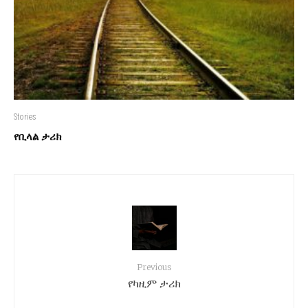
Stories
የቢላል ታሪክ
Previous
የካዚም ታሪክ