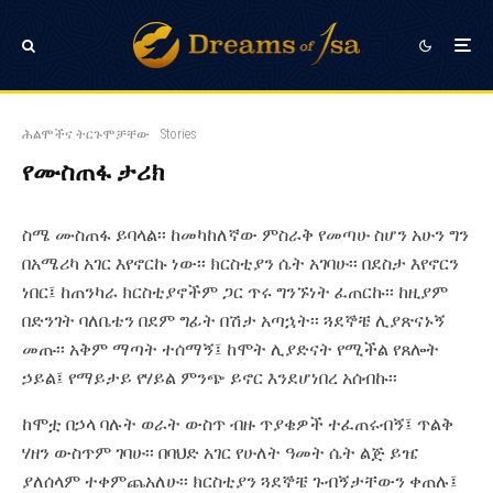
ሕልሞችና ትርጉሞቻቸው
Stories
የሙስጠፋ ታሪክ
ስሜ ሙስጠፋ ይባላል፡፡ ከመካከለኛው ምስራቅ የመጣሁ ስሆን አሁን ግን
በአሜሪካ አገር እየኖርኩ ነው፡፡ ክርስቲያን ሴት አገባሁ፡፡ በደስታ እየኖርን
ነበር፤ ከጠንካራ ክርስቲያኖችም ጋር ጥሩ ግንኙነት ፈጠርኩ፡፡ ከዚያም
በድንገት ባለቤቴን በደም ግፊት በሽታ አጣኋት፡፡ ጓደኞቼ ሊያጽናኑኝ
መጡ፡፡ አቅም ማጣት ተሰማኝ፤ ከሞት ሊያድናት የሚችል የጸሎት
ኃይል፤ የማይታይ የሃይል ምንጭ ይኖር እንደሆነበረ አሰብኩ፡፡
ከሞቷ በኃላ ባሉት ወራት ውስጥ ብዙ ጥያቄዎች ተፈጠሩብኝ፤ ጥልቅ
ሃዘን ውስጥም ገባሁ፡፡ በባህድ አገር የሁለት ዓመት ሴት ልጅ ይዤ
ያለሰላም ተቀምጨአለሁ፡፡ ክርስቲያን ጓደኞቼ ጉብኝታቸውን ቀጠሉ፤