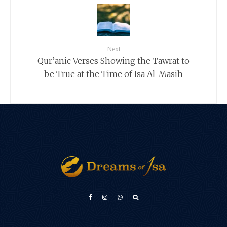
Next
Qur’anic Verses Showing the Tawrat to
be True at the Time of Isa Al-Masih
Türkçe