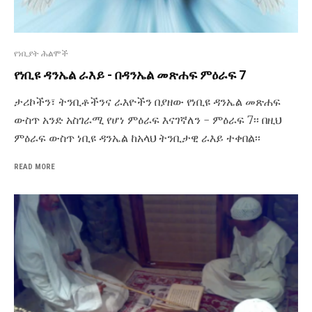
የነቢያት ሕልሞች
የነቢዩ ዳንኤል ራእይ - በዳንኤል መጽሐፍ ምዕራፍ 7
ታሪኮችን፣ ትንቢቶችንና ራእዮችን በያዘው የነቢዩ ዳንኤል መጽሐፍ
ውስጥ አንድ አስገራሚ የሆነ ምዕራፍ እናገኛለን - ምዕራፍ 7፡፡ በዚህ
ምዕራፍ ውስጥ ነቢዩ ዳንኤል ከአላህ ትንቢታዊ ራእይ ተቀበል፡፡
READ MORE