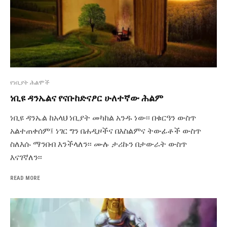
የነቢያት ሕልሞች
ነቢዩ ዳንኤልና የናቡከድናፆር ሁለተኛው ሕልም
ነቢዩ ዳንኤል ከአላህ ነቢያት መካከል አንዱ ነው፡፡ በቁርዓን ውስጥ
አልተጠቀሰም፤ ነገር ግን በሐዲዞችና በእስልምና ትውፊቶች ውስጥ
ስለእሱ ማንበብ እንችላለን፡፡ ሙሉ ታሪኩን በታውራት ውስጥ
እናገኛለን፡፡
READ MORE