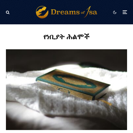
የነቢያት ሕልሞች