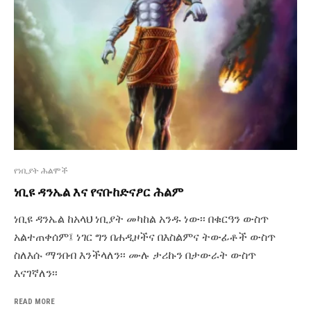
የነቢያት ሕልሞች
ነቢዩ ዳንኤል እና የናቡከድናፆር ሕልም
ነቢዩ ዳንኤል ከአላህ ነቢያት መካከል አንዱ ነው፡፡ በቁርዓን ውስጥ
አልተጠቀሰም፤ ነገር ግን በሐዲዞችና በእስልምና ትውፊቶች ውስጥ
ስለእሱ ማንበብ እንችላለን፡፡ ሙሉ ታሪኩን በታውራት ውስጥ
እናገኛለን፡፡
READ MORE