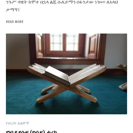
ንጉሥ ዳዊት ከሞተ በኋላ ልጁ ሱሌይማን በፋንታው ነገሠ፡፡ ለአላህ
ታማኝ፤
READ MORE
የነቢያት ሕልሞች
የነቢዩ ዩሱፍ (ዮሴፍ) ታሪክ