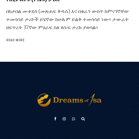
በክታበል ሙቀደስ (መጽሐፍ ቅዱስ) እና በቁራን ውስጥ ከምናገኛቸው
ተመሳሳይ ታሪኮች ይሄኛው ከሁሉም ይልቅ ተመሳሳይ ነው፡፡ ታውራት
ዘፍጥረት 37ኛው ምዕራፍ ስለ ዩሱፍ ታሪክ ያወሳል፡፡
READ MORE
Türkçe