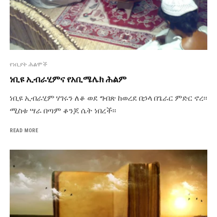
የነቢያት ሕልሞች
ነቢዩ ኢብራሂምና የአቢሜሌክ ሕልም
ነቢዩ ኢብራሂም ሃገሩን ለቆ ወደ ግብጽ ከወረደ በኃላ በጌራር ምድር ኖረ፡፡
ሚስቱ ሣራ በጣም ቆንጆ ሴት ነበረች፡፡
READ MORE