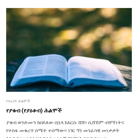
የነቢያት ሕልሞች
የያቁብ (የያዕቆብ) ሕልሞች
ያቁብ ወንድሙን ከበደለው በኋላ ከእርሱ ሸሸ፡፡ ሲሸሽም ብቸኝነትና
የተስፋ መቁረጥ ስሜት ተሰማው፡፡ ነገር ግን መንፈሳዊ መነቃቃት