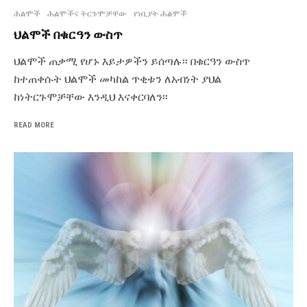
ሕልሞች
ሕልሞችና ትርጉሞቻቸው
የነቢያት ሕልሞች
ህልሞች በቁርዓን ውስጥ
ህልሞች ጠቃሚ የሆኑ እይታዎችን ይሰጣሉ፡፡ በቁርዓን ውስጥ
ከተጠቀሱት ህልሞች መካከል ጥቂቱን ለአብነት ያህል
ከነትርጉሞቻቸው እንዲህ እናቀርባለን፡፡
READ MORE