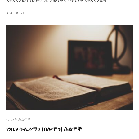
እንዲኖረው፣ ከአላህ ጋር እውነተኛ ግንኙነት እንዲኖረው፣
READ MORE
የነቢያት ሕልሞች
የነቢዩ ሱሌይማን (ሰሎሞን) ሕልሞች