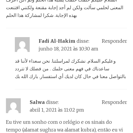
المعنى لحلمي سألت ولكن لم أجد إجابة مقنعة ولكنني اقتنعت
بهذه الإجابة. شكرا لمشاركة هذا الحلم
Fadi Al-Hakim
disse:
Responder
junho 18, 2021 às 10:30 am
وعليكم السلام. نشكرك لمراسلتنا. نحن سعداء لأننا قد
ساعدناك في فهم معنى حلمك . من فضلك لا تتردد
بالتواصل معنا في حال كان لديك أي استفسار. بارك الله بك
Salwa
disse:
Responder
abril 1, 2021 às 11:02 pm
Eu tive um sonho com o relógio e os sinais do
tempo (alamat sughra wa alamat kubra), então eu vi