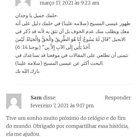
março 17, 2021 às 9:22 am
حلمك جميل يا وجدان.
ظهور عيسى المسيح (سلامه علينا) في حلمك دليل على أنه
معك ويطلب منك عدم الخوف بل أن تثق به لأنه قد ذُكر في
الانجيل “قَالَ لَهُ يَسُوعُ: أَنَا هُوَ الطَّرِيقُ وَالْحَقُّ وَالْحَيَاةُ. لَيْسَ
أَحَدٌ يَأْتِي إِلَى الآبِ إِلاَّ بِي” (يوحنا 14: 6).
نتمنى أن تطلعي على المقالات في موقعنا قد تساعدك في
البحث أكثر عن عيسى المسيح (سلامه علينا).
بارك الله بك.
Sam
disse:
Responder
fevereiro 7, 2021 às 9:17 pm
Tive um sonho muito próximo do relógio e do fim
do mundo. Obrigado por compartilhar essa história,
ela me ajudou.