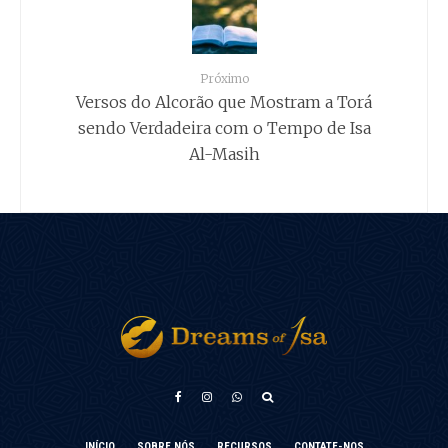
Próximo
Versos do Alcorão que Mostram a Torá
sendo Verdadeira com o Tempo de Isa
Al-Masih
አማርኛ
INÍCIO
SOBRE NÓS
RECURSOS
CONTATE-NOS