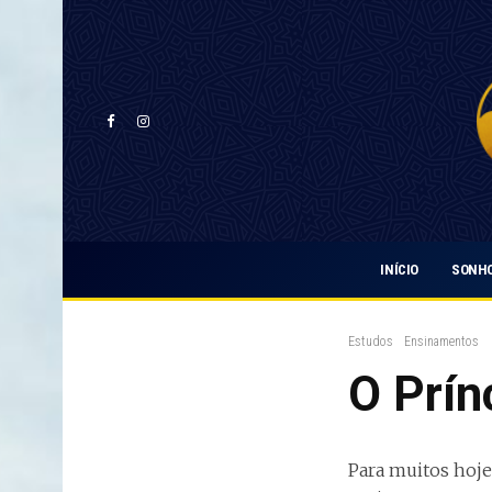
INÍCIO
SONHO
Estudos
Ensinamentos
O Prín
Para muitos hoje