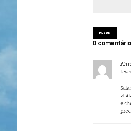
0 comentári
Ah
feve
Sala
visi
e ch
prec