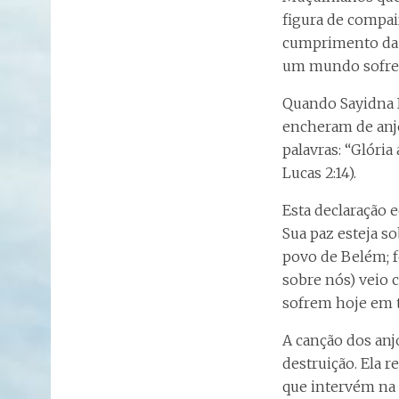
figura de compai
cumprimento da pr
um mundo sofre
Quando Sayidna I
encheram de anjo
palavras: “Glória
Lucas 2:14).
Esta declaração e
Sua paz esteja s
povo de Belém; fo
sobre nós) veio 
sofrem hoje em t
A canção dos anj
destruição. Ela
que intervém na h