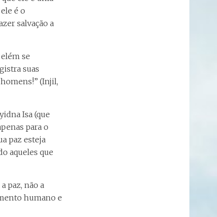
ele é o
azer salvação a
Belém se
istra suas
 homens!” (Injil,
yidna Isa (que
apenas para o
ua paz esteja
do aqueles que
a paz, não a
rimento humano e