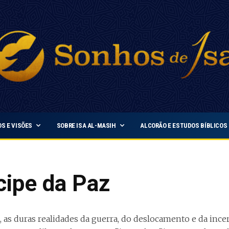
S E VISÕES
SOBRE ISA AL-MASIH
ALCORÃO E ESTUDOS BÍBLICOS
cipe da Paz
, as duras realidades da guerra, do deslocamento e da inc