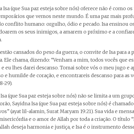
 Isa (que Sua paz esteja sobre nós) oferece não é como os 
temporários que vemos neste mundo. É uma paz mais profu
 do conflito humano: orgulho, ódio e pecado. Isa ensinou o
doarem os seus inimigos, a amarem o próximo e a confiar
.
 estão cansados do peso da guerra, o convite de Isa para a
a. Ele chama, dizendo: “Venham a mim, todos vocês que es
 e eu lhes darei descanso. Tomai sobre vós o meu jugo e 
 e humilde de coração, e encontrareis descanso para as 
8-29).
Isa (que Sua paz esteja sobre nós) não se limita a um grupo
corão, Sayidna Isa (que Sua paz esteja sobre nós) é chamado
vos” (ayat lil-alamin, Surat Maryam 19:21). Sua vida e men
sericórdia e o amor de Allah por toda a criação. O título 
llah deseja harmonia e justiça, e Isa é o instrumento dess