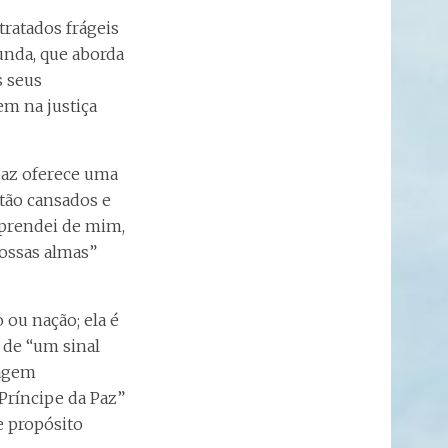
tratados frágeis
nda, que aborda
s seus
em na justiça
 paz oferece uma
tão cansados e
aprendei de mim,
vossas almas”
 ou nação; ela é
 de “um sinal
sagem
“Príncipe da Paz”
e propósito