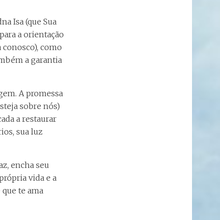
na Isa (que Sua
para a orientação
ja conosco), como
ambém a garantia
agem. A promessa
steja sobre nós)
ada a restaurar
os, sua luz
az, encha seu
rópria vida e a
e que te ama