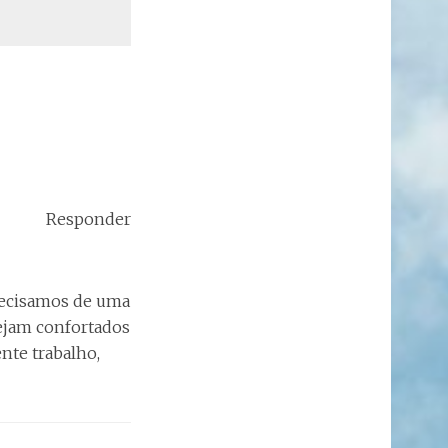
Responder
recisamos de uma
sejam confortados
nte trabalho,