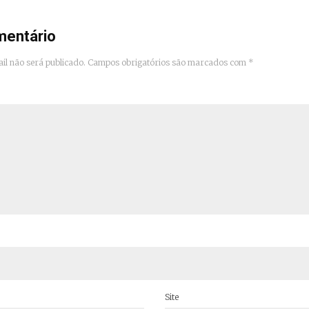
mentário
il não será publicado.
Campos obrigatórios são marcados com
*
Site