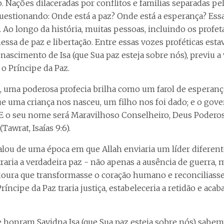
 Nações dilaceradas por conflitos e famílias separadas pel
estionando: Onde está a paz? Onde está a esperança? Ess
 Ao longo da história, muitas pessoas, incluindo os profeta
sa de paz e libertação. Entre essas vozes proféticas estav
 nascimento de Isa (que Sua paz esteja sobre nós), previu 
 o Príncipe da Paz.
as, uma poderosa profecia brilha como um farol de esperan
ue uma criança nos nasceu, um filho nos foi dado; e o gove
E o seu nome será Maravilhoso Conselheiro, Deus Poderoso
Tawrat, Isaías 9:6).
 falou de uma época em que Allah enviaria um líder diferen
 traria a verdadeira paz - não apenas a ausência de guerra,
doura que transformasse o coração humano e reconcilias
ríncipe da Paz traria justiça, estabeleceria a retidão e acab
honram Sayidna Isa (que Sua paz esteja sobre nós) sabem