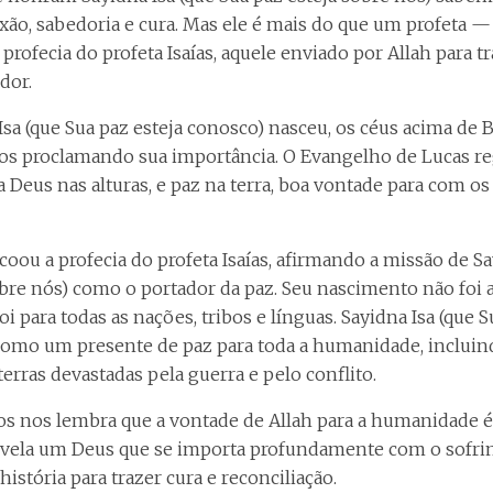
xão, sabedoria e cura. Mas ele é mais do que um profeta — 
ofecia do profeta Isaías, aquele enviado por Allah para tr
dor.
sa (que Sua paz esteja conosco) nasceu, os céus acima de 
s proclamando sua importância. O Evangelho de Lucas reg
 a Deus nas alturas, e paz na terra, boa vontade para com os
coou a profecia do profeta Isaías, afirmando a missão de Sa
obre nós) como o portador da paz. Seu nascimento não foi 
i para todas as nações, tribos e línguas. Sayidna Isa (que S
como um presente de paz para toda a humanidade, incluin
erras devastadas pela guerra e pelo conflito.
os nos lembra que a vontade de Allah para a humanidade é 
 revela um Deus que se importa profundamente com o sof
istória para trazer cura e reconciliação.