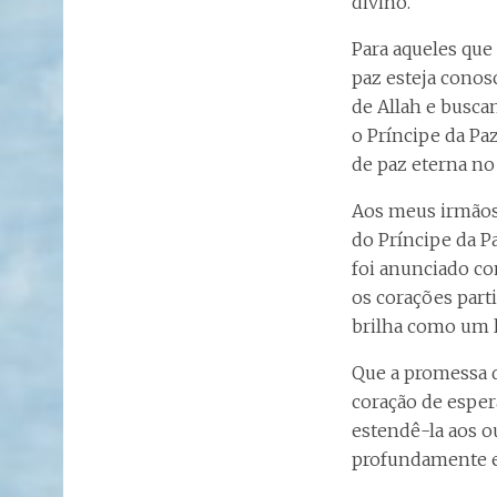
divino.
Para aqueles que
paz esteja conos
de Allah e busca
o Príncipe da Pa
de paz eterna n
Aos meus irmãos 
do Príncipe da Pa
foi anunciado co
os corações part
brilha como um 
Que a promessa d
coração de esper
estendê-la aos o
profundamente e 