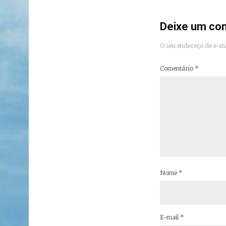
Deixe um co
O seu endereço de e-ma
Comentário
*
Nome
*
E-mail
*