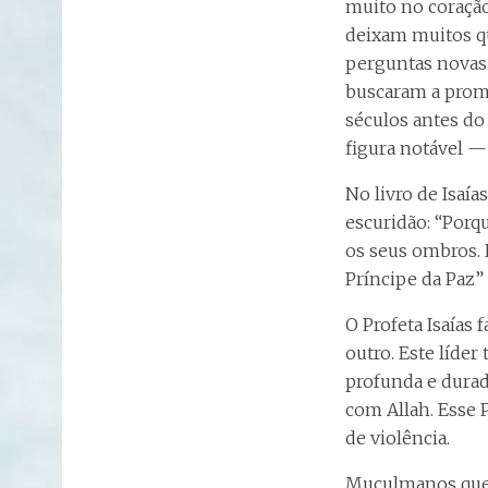
muito no coração.
deixam muitos qu
perguntas novas.
buscaram a promes
séculos antes do
figura notável —
No livro de Isaí
escuridão: “Porq
os seus ombros. 
Príncipe da Paz” (
O Profeta Isaías
outro. Este líder
profunda e dura
com Allah. Esse P
de violência.
Muçulmanos que 