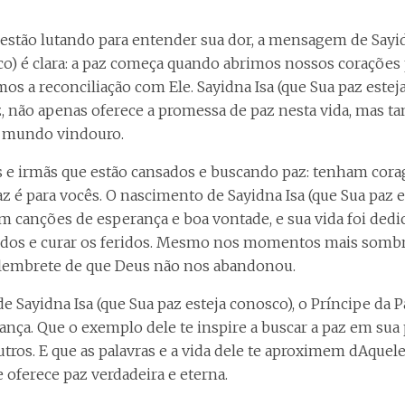
 estão lutando para entender sua dor, a mensagem de Sayid
co) é clara: a paz começa quando abrimos nossos corações 
mos a reconciliação com Ele. Sayidna Isa (que Sua paz este
z, não apenas oferece a promessa de paz nesta vida, mas t
o mundo vindouro.
e irmãs que estão cansados ​​e buscando paz: tenham cor
z é para vocês. O nascimento de Sayidna Isa (que Sua paz e
m canções de esperança e boa vontade, e sua vida foi dedic
idos e curar os feridos. Mesmo nos momentos mais sombri
lembrete de que Deus não nos abandonou.
e Sayidna Isa (que Sua paz esteja conosco), o Príncipe da P
ança. Que o exemplo dele te inspire a buscar a paz em sua p
utros. E que as palavras e a vida dele te aproximem dAquel
oferece paz verdadeira e eterna.