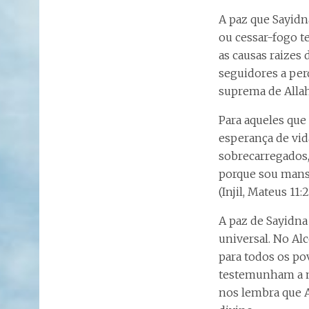
A paz que Sayidna
ou cessar-fogo 
as causas raizes
seguidores a per
suprema de Allah
Para aqueles que
esperança de vid
sobrecarregados,
porque sou manso
(Injil, Mateus 11:2
A paz de Sayidna 
universal. No Al
para todos os po
testemunham a mi
nos lembra que A