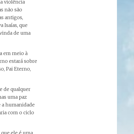
a violência
as não são
s antigos,
a Isaías, que
a vinda de uma
ça em meio à
rno estará sobre
, Pai Eterno,
te de qualquer
 mas uma paz
se a humanidade
aria com o ciclo
 que ele é uma