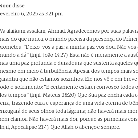
Noor
disse:
fevereiro 6, 2025 às 3:21 pm
Wa alaikum assalam; Ahmad. Agradecemos por suas palavra
mais do que nunca, o mundo precisa da presença do Príncip
prometeu: “Deixo-vos a paz; a minha paz vos dou. Não vo
mundo a dá” (Injil, João 14:27). Esta não é meramente a ausê
mas uma paz profunda e duradoura que sustenta aqueles q
mesmo em meio à turbulência. Apesar dos tempos mais so
garantiu que não estamos sozinhos. Ele nos vê e em breve
todo o sofrimento: “E certamente estarei convosco todos os
dos tempos” (Injil, Mateus 28:20). Que Sua paz encha cada c
terra, trazendo cura e esperança de uma vida eterna de bê
enxugará de seus olhos toda lágrima; não haverá mais mort
nem clamor. Não haverá mais dor, porque as primeiras cois
(Injil, Apocalipse 21:4). Que Allah o abençoe sempre.