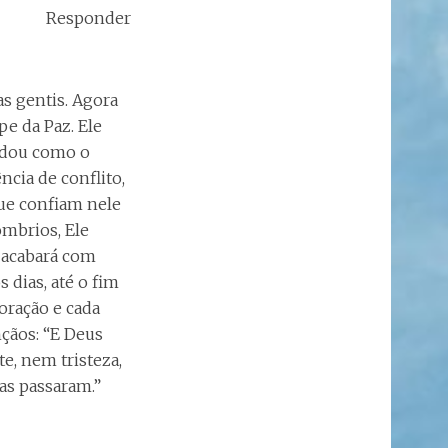
Responder
s gentis. Agora
e da Paz. Ele
s dou como o
ncia de conflito,
ue confiam nele
mbrios, Ele
 acabará com
 dias, até o fim
oração e cada
nçãos: “E Deus
e, nem tristeza,
as passaram.”