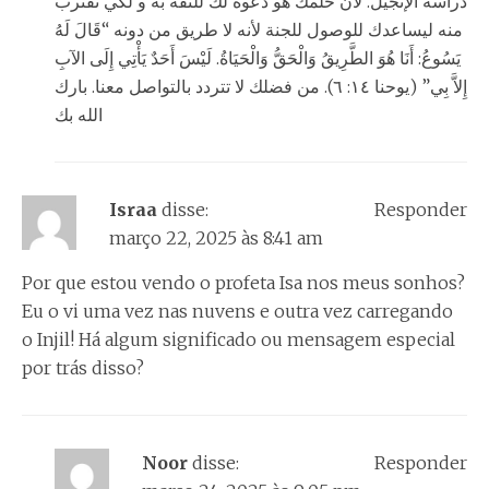
دراسة الإنجيل. لأن حلمك هو دعوة لك للثقة به و لكي تقترب
منه ليساعدك للوصول للجنة لأنه لا طريق من دونه “قَالَ لَهُ
يَسُوعُ: أَنَا هُوَ الطَّرِيقُ وَالْحَقُّ وَالْحَيَاةُ. لَيْسَ أَحَدٌ يَأْتِي إِلَى الآبِ
إِلاَّ بِي” (يوحنا ١٤: ٦). من فضلك لا تتردد بالتواصل معنا. بارك
الله بك
Israa
disse:
Responder
março 22, 2025 às 8:41 am
Por que estou vendo o profeta Isa nos meus sonhos?
Eu o vi uma vez nas nuvens e outra vez carregando
o Injil! Há algum significado ou mensagem especial
por trás disso?
Noor
disse:
Responder