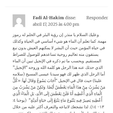
Fadi Al-Hakim
disse:
Responder
abril 17, 2025 às 4:00 pm
وعليك السلام يا منذر. إن رؤية البئر في الحلم له رموز
مهمة. كما تعلم أن الماء هو شيء أساسي في الحياة وكذلك
في حياة المؤمن حيث أن البشر لا يمكنهم العيش بدون نبع
يستقون منه تعاليم روحية تساعدهم للوصول للصراط
المستقيم. وبحسب ما تم ذكره في الإنجيل تبين أن الماء
الذي حدثك عنه هذا الرجل هو كلمة الله وروحه “الإنجيل”
أما الرجل الذي ظهر لك فهو سيدنا عيسى المسيح (سلامه
علينا) حيث قال في الإنجيل “أَجَابَ يَسُوعُ وَقَالَ لَهاَ: «كُلُّ
مَنْ يَشْرَبُ مِنْ هذَا الْمَاءِ يَعْطَشُ أَيْضًا. وَلكِنْ مَنْ يَشْرَبُ مِنَ
الْمَاءِ الَّذِي أُعْطِيهِ أَنَا فَلَنْ يَعْطَشَ إِلَى الأَبَدِ، بَلِ الْمَاءُ الَّذِي
أُعْطِيهِ يَصِيرُ فِيهِ يَنْبُوعَ مَاءٍ يَنْبَعُ إِلَى حَيَاةٍ أَبَدِيَّةٍ.” (يوحنا ٤:
١٣- ١٤).. لذا نشجعك لاتباعه والتعرف أكثر عليه من خلال