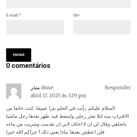
E-mail
*
Site
0 comentários
منذر
disse:
Responder
abril 17, 2025 às 3:29 pm
السلام عليكم. رأيت في الحلم بئرا عميقا، كنت خائفا من
الاقتراب منه لئلا تعثر رجلي واسقط فيه. ظهر بعدها رجل ماشيا
باتجاهي وقال لي ان لا اخاف لاني ان تقدمت وشربت من ماءه
فلن اعطش بعدها. ماذا يعني ذلك؟ جزاكم الله خيرا