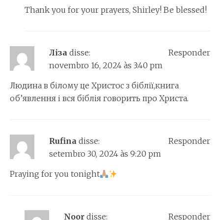
Thank you for your prayers, Shirley! Be blessed!
Ліза
disse:
Responder
novembro 16, 2024 às 3:40 pm
Людина в білому це Христос з біблії,книга
об’явлення і вся біблія говорить про Христа.
Rufina
disse:
Responder
setembro 30, 2024 às 9:20 pm
Praying for you tonight
Noor
disse:
Responder