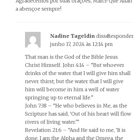
Agradecemos por suas orações, Marci! Que Allah
a abençoe sempre!
Nadine Tageldin
disse:
Responder
junho 17, 2024 às 12:14 pm
That man is the God of the Bible Jesus
Christ Himself. John 4:14 – “But whoever
drinks of the water that I will give him shall
never thirst; but the water that I will give
him will become in him a well of water
springing up to eternal life.”
John 7:38 – “He who believes in Me, as the
Scripture has said, ‘Out of his heart will flow
rivers of living water.’”
Revelation 21:6 – “And He said to me, ‘It is
done. I am the Alpha and the Omega, the