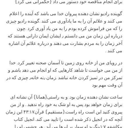
برای انجام مناقصه خود دستور می داد {حکمرانی می کرد}
گوینده رادیو نشان دهنده پیروان خدا می باشد که آینده را اعلام
می کنند و علائم آن را به ما یادآوری می کنند .گوینده رادیو چیزی
را که من فراموش کرده بودم را به من یاد آوری کرد .چون
درباره این زمان من می دانستم ٫ ایشان ایمان دارانی هستند که
آخر زمان را به مردم بشارت می دهند و درباره علائم آن اشاره
می کنند .
در رویای من از خانه روی زمین تا آسمان صحنه تغییر کرد. خدا
از من می خواست تا شاهد کارهایی که او انجام می دهد باشم و
تمرکز من در تمیز کردن خانه نباشد .زمان ٫نه خانه٫ چیزی که در
آن وقت مهم بود
ساعت نشان دهنده زمان بود. و به راستی{همانا} آن نشانه ای
برای زمان خواهد بود پس به او شک به خود راه ندهید . و از من
پیروی کنید این است راه راست.{مستقیم} قرآن۴۳:۱۷ این زمان
آنچه که در انجیل ذکر شده است را تایید می کند. انجیل کتاب
مکاشفه ۱:۷بنگرید او سوار بر ابرها می آید . هر چشمی او را