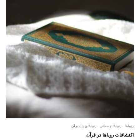
رویاها
رویاها و معانی
رویاهای پیامبران
اکتشافات رویاها در قرآن