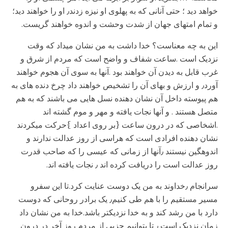
خواهد دید ؛ حتی آنانی که به پهلوی او نیزه زدند٫ او را خواهند دید؛
و تمام امتهای جهان از شدت وحشت و اندوه خواهند گریست.
این به چه معناست؟ خدا داشت به من نشان میداد که وقت
نزدیک است .ساعت شفاف و واضح است که مردم از شرق و
غرب قابل به دیدن آن خواهند بود .آنها به سوی آن هجوم خواهند
آورد٫ و ارزش و بهای آن را تشخیص خواهند داد چرخ دنده های به
هم پیوسته داخل آن نشان دهنده نسل هایی می باشند که به هم
متصل هستند . و آنها نجات یافته و مهر و موم گشته اند
.اشخاصی که در درون ساعت {بر روی اعداد }حرکت میکردند
نشان دهنده افرادی است که هراسی از روز عدالت ندارند و
اندوهگین نیستند ٫آنها از زمانی که عیسی را که صاحب قدرت
روز عدالت است را دریافت کرده اند ٫ نجات یافته اند.
سرانجام ٫خداوند به من یک دوست عنایت کرد.تا این سفرو
مسیر مستقیم را با هم طی کنیم٫ یک برادر روحانی که دوست
دارد با من رشد کند و به خدا نزدیکتر باشد.خدا به من نشان داد
زمان نزدیک است ٫ تا بتوانیم جزیی از مردم روز آخر در درون