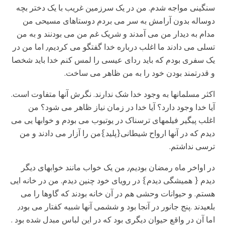
سنگینی مواجه شدم. من در یک سرزمین غریب با یک دختر بچه
دوساله بدون آرامش به سر می بردم دوستاهای مسیحی من
مدام به دیدار من می آمدند و شریک غم من می بودنند و به من
تسلی می دادند ما اغلب درباره خدا گفتگو می کردیم٫ اما من در
یک سفری بودم که باید ردای عیسی را لمس کنم خدا باید شخصا
و قدرتمند بودن خود را به من ظاهر می ساخت.
اکثر مسلمانها به وجود خدا شک ندارند. نگرش آنها متفاوت است.
آیا خدا وجود دارد؟ آیا خدا در زمان نیاز ظاهر می شود؟ من
اغلب پیگیر فیلمهای ترسناک در یوتیوب می بودم و خوابها یی می
دیدم که در آنها ارواح شیطانی{پلید}من را آزار می دادند و من
ترسی نداشتم.
در اواخر ماه رمضان بودیم٫ من یک خواب مانند خوابهای دیگر
دیدم { همیشگی دیدم} در رویای خود چنین دیدم. من در خانه ایی
هستم. و حیوانات وحشی هم در آن خانه بودند که گاوها را می
بلعیدند .پنج جانور در آنجا بود و ششمی آنها شبیه کفتار می بود٫
اما آن در واقع حیوان دیگری بود که در این لباس مبدل شده بود .