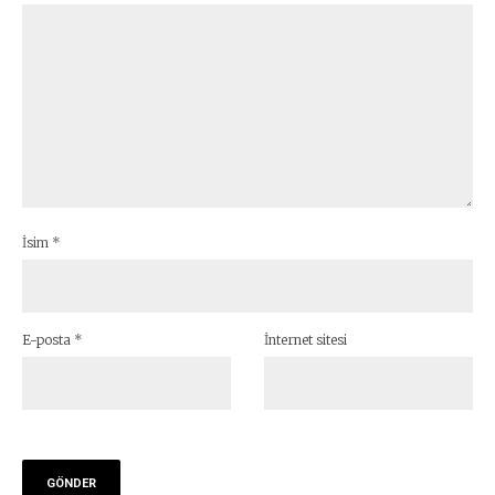
İsim
*
E-posta
*
İnternet sitesi