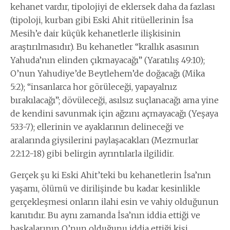
kehanet vardır, tipolojiyi de eklersek daha da fazlası
(tipoloji, kurban gibi Eski Ahit ritüellerinin İsa
Mesih’e dair küçük kehanetlerle ilişkisinin
araştırılmasıdır). Bu kehanetler “krallık asasının
Yahuda’nın elinden çıkmayacağı” (Yaratılış 49:10);
O’nun Yahudiye’de Beytlehem’de doğacağı (Mika
5:2); “insanlarca hor görüleceği, yapayalnız
bırakılacağı”; dövüleceği, asılsız suçlanacağı ama yine
de kendini savunmak için ağzını açmayacağı (Yeşaya
53:3-7); ellerinin ve ayaklarının delineceği ve
aralarında giysilerini paylaşacakları (Mezmurlar
22:12-18) gibi belirgin ayrıntılarla ilgilidir.
Gerçek şu ki Eski Ahit’teki bu kehanetlerin İsa’nın
yaşamı, ölümü ve dirilişinde bu kadar kesinlikle
gerçekleşmesi onların ilahi esin ve vahiy olduğunun
kanıtıdır. Bu aynı zamanda İsa’nın iddia ettiği ve
başkalarının O’nun olduğunu iddia ettiği kişi