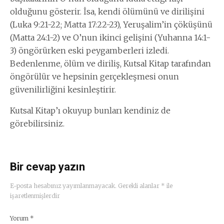
olduğunu gösterir. İsa, kendi ölümünü ve dirilişini
(Luka 9:21-22; Matta 17:22-23), Yeruşalim’in çöküşünü
(Matta 24:1-2) ve O’nun ikinci gelişini (Yuhanna 14:1-
3) öngörürken eski peygamberleri izledi.
Bedenlenme, ölüm ve diriliş, Kutsal Kitap tarafından
öngörülür ve hepsinin gerçekleşmesi onun
güvenilirliğini kesinleştirir.
Kutsal Kitap’ı okuyup bunları kendiniz de
görebilirsiniz.
Bir cevap yazın
E-posta hesabınız yayımlanmayacak.
Gerekli alanlar
*
ile
işaretlenmişlerdir
Yorum
*