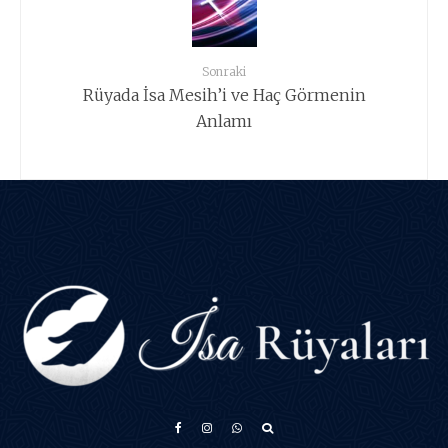
Sonraki
Rüyada İsa Mesih’i ve Haç Görmenin
Anlamı
አማርኛ