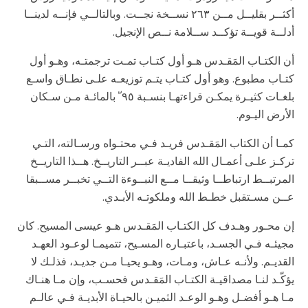
أكثــر بقليــل مــن ٢٦٣ نســخة نجــت. وبالتالــي فإنــه لدينــا
أدلــة قويــة تؤكــد ســلامة نــص الإنجيل.
أن الكتـاب المَقـدس هـو أول كتـاب تمـت ترجمتـه، وهـو أول
كتـاب مطبوع. وهو أول كتـاب يتـم توزيعـه علـى نطـاق واسـع
بلغـات كثيـرة يمكـن قراءتهـا بنسـبة ٩٥ ّ بالمائـة مـن سـكان
الأرض اليـوم.
كمـا أن الكتاب المَقـدس فريـد فـي محتـواه ورسـالته، التـي
تركـز علـى أعمـال الله الفاديـة عبــر التاريــخ. هــذا التاريــخ
المرتبــط ارتباطــا وثيقــا مــع النبــوءة التــي تخبــر مســبقا
عــن مسـتقبل خطـط الله وملكوتـه الأبـدي.
إن محـور وهـدف كل الكتـاب المَقـدس هـو عيسى المسيح. كان
مجيئـه فـي الجسـد، باعتبـاره المسـيح، تتميمـا لوعـود العهـد
القديـم. ولأنـه عـاش، ومـات، وهـو يحيـا مـن جديـد، فذلـك لا
يؤكّـد لنـا مصداقيـة الكتـاب المَقـدس فحسـب، وإن مـا هنـاك
مـا هـو أفضـل وهـو الوعـد الثميـن بالحيـاة الأبديـة فـي عالـم