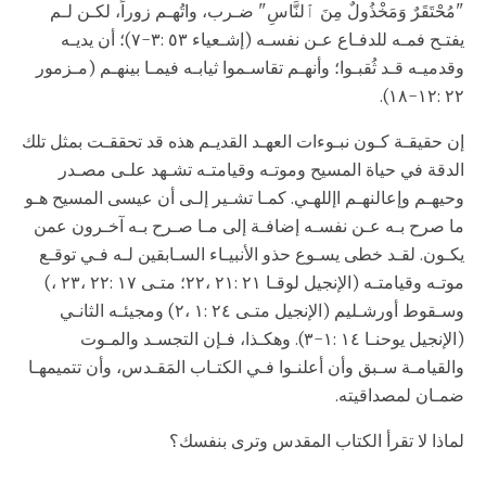
"مُحْتَقَرٌ وَمَخْذُولٌ مِنَ ٱلنَّاسِ" ضـرب، واتُهـم زوراً، لكـن لـم
يفتـح فمـه للدفـاع عـن نفسـه (إشـعياء ٥٣ :٣-٧)؛ أن يديـه
وقدميـه قـد ثُقبـوا؛ وأنهـم تقاسـموا ثيابـه فيمـا بينهـم (مـزمور
٢٢ :١٢-١٨).
إن حقيقـة كـون نبـوءات العهـد القديـم هذه قد تحققـت بمثل تلك
الدقة في حياة المسيح وموتـه وقيامتـه تشـهد علـى مصـدر
وحيهـم وإعالنهـم اإللهـي. كمـا تشـير إلـى أن عيسى المسيح هـو
ما صرح بـه عـن نفسـه إضافـة إلى مـا صـرح بـه آخـرون عمن
يكـون. لقـد خطى يسـوع حذو الأنبيـاء السـابقين لـه فـي توقـع
موتـه وقيامتـه (الإنجيل لوقـا ٢١ :٢١ ،٢٢؛ متـى ١٧ :٢٢ ،٢٣ ،)
وسـقوط أورشـليم (الإنجيل متـى ٢٤ :١ ،٢) ومجيئـه الثانـي
(الإنجيل يوحنـا ١٤ :١-٣). وهكـذا، فـإن التجسـد والمـوت
والقيامـة سـبق وأن أعلنـوا فـي الكتـاب المَقـدس، وأن تتميمهـا
ضمـان لمصداقيته.
لماذا لا تقرأ الكتاب المقدس وترى بنفسك؟