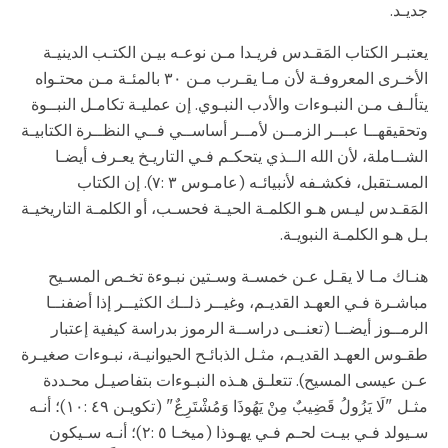
جديـد.
يعتبـر الكتاب المَقـدس فريـدا مـن نوعـه بيـن الكتـب الدينيـة
الأخـرى المعروفـة لأن مـا يقـرب مـن ٣٠ بالمئـة مـن محتـواه
يتألـف مـن النبـوءات والأدب النبـوي. إن عمليـة تكامـل النبــوة
وتحقيقهــا عبــر الزمــن لأمــر أساســي فــي النظــرة الكتابيـة
الشــاملة، لأن الله الــذي يتحكـم فـي التاريـخ يعـرف أيضـا
المسـتقبل، فكشـفه لأنبيائـه (عامـوس ٣ :٧). إن الكتاب
المَقـدس ليـس هـو الكلمـة الحيـة فحسـب، أو الكلمـة التاريخيـة
بـل هـو الكلمـة النبويـة.
هنـاك مـا لا يقـل عـن خمسـة وسـتين نبـوءة تخـص المسـيح
مباشـرة فـي العهـد القديـم، وغيــر ذلــك الكثيــر إذا أضفنــا
الرمــوز أيضــا (تعنــى دراســة الرموز بدراسة كيفية إعتبار
طقـوس العهـد القديـم، مثـل الذبائـح الحيوانيـة، نبـوءات صغيـرة
عـن عيسى المسيح). تتعلـق هـذه النبـوءات بتفاصيـل محـددة
مثـل "لَا يَزُولُ قَضِيبٌ مِنْ يَهُوذَا وَمُشْتَرِعٌ" (تكويـن ٤٩ :١٠)؛ أنـه
سـيولد فـي بيـت لحـم فـي يهـوذا (ميخـا ٥ :٢)؛ أنـه سـيكون