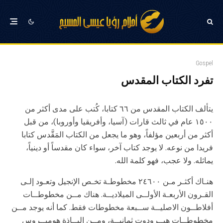
Gospel
تفرد الكتاب المقدس
يتألف الكتاب المقدس من ٦٦ كتابا، كُتب على مدى أكثر من
١٥٠٠ عام في ثالث قارات (آسيا، وأفريقيا وأوروبا)، من قبل
أكثر من أربعين مؤلفاً، وهو ما يجعل من الكتاب المَقَّدس كتابا
فريدا من نوعه. لا يوجد كتاب آخر، سواء كان مقدساً أو دينياً،
يماثله. ولا عجب، فهو كلمة الله.
هنـاك أكثـر مـن ٢٤٦٠٠ مخطوطـة تخـص الإنجيل وتعـود إلـى
القـرون الأربعـة الأولــى الميلاديــة. هناك مــن مخطوطــات
أفلاطــون الاصليــة ســبعة مخطوطات فقط. كما أنه يوجد مــن
مخطوطــات هيــرودوت ثمانيــة، ومــن إليــاذة هوميــروس