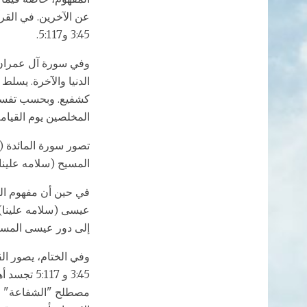
عن الآخرين. في القرآ
3:45 و5:117.
الدنيا والآخرة. يسل
كشفيع. وبحسب تفسير 
المخلصين يوم القيام
المسيح (سلامه علينا
في حين أن مفهوم الش
عيسى (سلامه علينا) ب
إلى دور عيسى المسيح
وفي الختام، يصور ال
3:45 و 17
مصطلح "الشفاعة" لا 