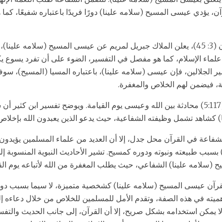
ن، يؤدي عيسى المسيح (سلامه علينا) دورًا فريدًا باعتباره شفيعًا، كما 
وفي سورة آل عمران (3: 45)، يعلن الملاك جبريل لمريم عن عيسى المسيح (سلامه علين
ط علماء الإسلام، كما هو مفصل في التفسير، الضوء على أن تفرد يسوع 
الجلالين، فإن عيسى (سلامه علينا)، باعتباره المسيا (المسيح)، سوف
ة، فيضمن لهم الخلاص والمغفرة.
تصور سورة المائدة (5:117) محادثة بين الله وعيسى يوم القيامة. ويوضح تفسير ابن كث
) كشاهد تشمل وظيفته الشفاعية، حيث يدعو الذين يعبدون الله بإخلاص،
فاعة في القرآن محل جدل، إلا أن العديد من علماء المسلمين يؤيدو
سبب طبيعته ونبوته ودوره كمسيح. تشير الأحاديث النبوية المنسوبة إلى
 (سلامه علينا) الشفاعي، حيث يطلب المغفرة من الله لأتباعه يوم الق
قرآن عيسى المسيح (سلامه علينا) كشخصية متميزة، لا سيما بسبب دور
5:1 تجسد أهميته في هذه الصفة، وتقدم الأمل للمسلمين للخلاص من خلال دعاءه 
يمكن استخدامه بشكل صريح، إلا أن القرآن، إلى جانب الحديث والتفس