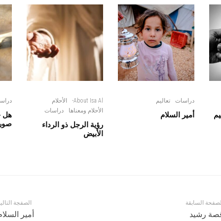
دراسات
تعاليم
About Isa Al-
الأحلام
دراس
الأحلام ومعناها
دراسات
يم
أمير السلام
هل خ
صور
رؤية الرجل ذو الرداء
الأبيض
لصفحة السابقة
الصفجة التالي
صة رشيد
أمير السلام