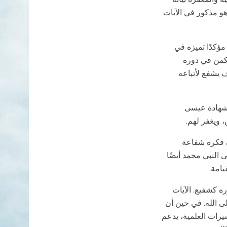
هو مذكور في الآيات
ا)، مؤكدًا تميزه في
يكمن في دوره
 يشفع لأتباعه
ير أن شهادة عيسى
 ويغفر لهم.
ن فكرة شفاعة
 النبي محمد أيضًا
يامة.
ه كشفيع. الآيات
إلى الله. في حين أن
يرات العلمية، يدعم