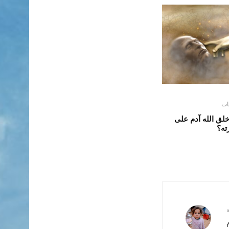
ات
لق الله آدم على
ته؟
ة