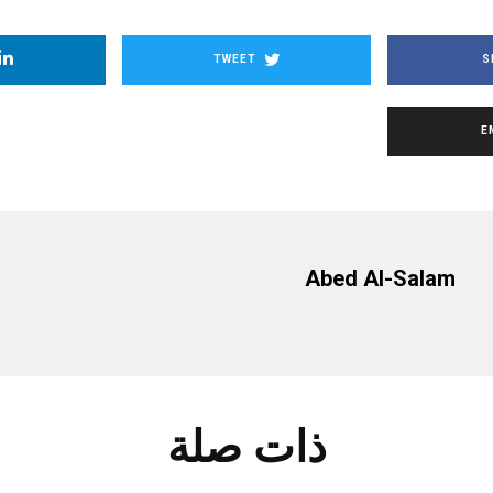
TWEET
S
E
Abed Al-Salam
ذات صلة