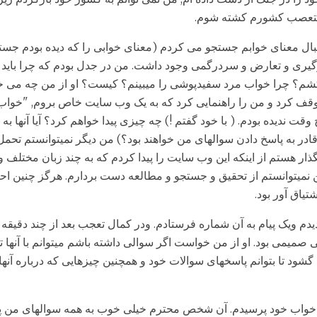
 متعصب کشورم کشته شوم.
نبال معنای خوابم جستجو می کردم (معنای خوابی را که دیده بودم جست
رگیری و تعارض و سردرگمی وجود داشت. من در جدل بودم که چرا باید 
شم؟ چرا خواب مرد سفیدپوشی را میبینم؟ کیست؟ او از من چه می خ
ف کرد و من را راهنمایی کرد که به یک وب سایت خاص بروم, "خوا
وقت ندیده بودم. ( با خود گفتم !) چه چیزی پیدا خواهم کرد؟ آیا آنها ب
ها قادر به پاسخ دادن سوالهای من خواهند بود؟) من دیگر نمیتوانستم تحم
ر هستم از اینکه این وب سایت را پیدا کردم که به چند زبان مختلف 
 نمیتوانستم از تحقیق و جستجو و مطالعه دست بردارم. هرگز چنین اح
تیاق آور بود.
دم ویک پیام به آن شماره فرستادم. ودر کمال تعجب بعد از چند دقیقه
میمی بود. او از من خواست اگر سوالی داشته باشم میتوانم با آنها ت
 گشود تا بتوانم پاسخهای سوالات خود و همچنین چیزهایی که درباره آنه
ر خواب خود پرسیدم. آن شخص محترم خیلی خوب به همه سوالهای من پا