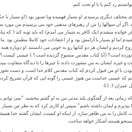
انستم رد کنم یا با او بحث کنم.
ی مختلف دیگری پرسیدم. او بسیار فهمیده وبا صبور بود (او بسیار با ح
د .اگر آن سوالها را من از رهبرهای مذهبی خود می پرسیدم من مورد 
 خوانده میشدم (یک کافر به شمار می آمدم) که باید توبه کند ( که نیاز 
دم اما او بسیار با آرامش بود و از اعتقادات خود کاملا مطمئن بود. ما
کردیم و ایشان هر دو کتابها رو به خوبی می دانستند. او دوباره همه چی
ده است؟ (آیا کتاب مقدس منسوخ گردیده است؟ ) عیسی کیست؟ در
 غیره. ایشان به من مشورت دادند تا چیزها را با دیدگاه متفاوت ببینم. 
بودن با او من قبول کردم که کتاب مقدس کلام خدا است. و دست نخورد
نم که عیسی خداست.من هنوز عیسی را گونه ایی که قرآن تشریح کرده 
مران 3: 45
ه زمانی بعد از گفتگوی بلند مدتی من به او گفتم ببخشید. "نمی توانم ب
ا بپذیرم و ایمان داشته باشم" سپس او کاری کرد که به نظر من بسیار ع
ت کامل را به من ظاهر سازد. از اینکه او کیست. ایشان گفتند خدا همی
ستجو هستند آشکار خواهد ساخت.