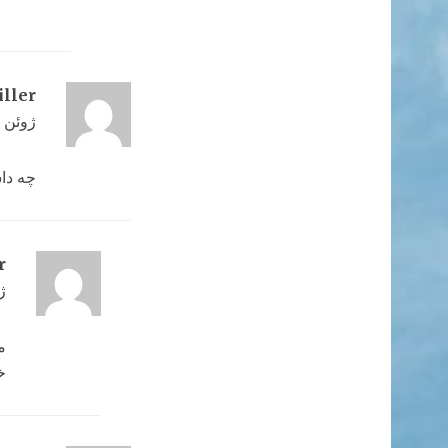
ller
ژوئن 12, 2022 در 11:32 ق.ظ
چه داس
r
ژوئن 
م
خ