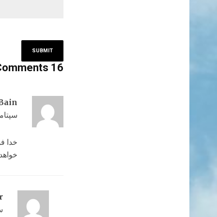
16 Comments
 Bain
سپتامبر 16, 2022 در
خدا فو
خواهد 
r
سپتا