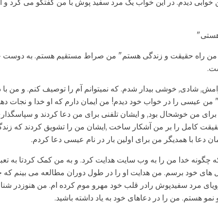
 خوابی دیدم. در این خواب یک مرد سفید پوش با من گفتگو می کرد و از
هستی"
" من راه حقیقت و زندگی هستم" من صراط مستقیم هستم. به دوست خو
ست.
امش, شادی, خوشی بیدار شدم. که نمیتوانم آم را توصیف کنم. و من ب
 " من عیسی را در خواب خود دیدم! من ایمان دارم که او خدا و نجات ده
برای من خوشحال بود, و ایشان تلفنی برای من دعا کردند و سپاسگذار
یقت کامل را بر من آشکار ساخت ,ایشان من را تشویق کردند که زندگی 
ن دعا با همدیگر من برای اولین بار در نام عیسی دعا کردم.
 که چگونه خدا من را به وب سایت هدایت کرد. و به من کمک کردتا به تع
 های خود برسم. من هدایت او را در طول دوران مطالعه می بینم که چی
ویای مرد سفیدپوش رادر قلب خود مهرو موم کرده ام. من هنوزدر شنا
نمو هستم. من را در دعاهای خود به یاد داشته باشید.