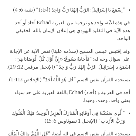
"اِسْمَعْ يَا إِسْرَائِيلُ: الرَّبُّ إِلهُنَا رَبٌّ وَاحِدٌ (أخاد)." (تثنية 6: 4)
في هذه الآية، واحد هو ترجمة من العبرية Echad أخاد أو أحد.
هذه الآية في التقليد اليهودي هي إعلان الإيمان بالله الحقيقي
الواحد.
وقد إقتبس عيسى المسيح (سلامه علينا) نفس الآية عن الإجابة
على سؤال وجه له: "فَأَجَابَهُ يَسُوعُ: «إِنَّ أَوَّلَ كُلِّ الْوَصَايَا هِيَ:
اسْمَعْ يَا إِسْرَائِيلُ. الرَّبُّ إِلهُنَا رَبٌّ وَاحِدٌ." (الإنجيل مرقس 12: 29).
يستخدم القرآن نفس الاسم "قُل هُوَ اللَّهُ أَحَدٌ" (الإخلاص 112: 1).
أحد في العربية و (أخاد) Echad باللغة العبرية على حد سواء
يعني واحد، وحده، وحيدا.
"الَّذِي سَيُبَيِّنُهُ فِي أَوْقَاتِهِ الْمُبَارَكُ الْعَزِيزُ الْوَحِيدُ: مَلِكُ الْمُلُوكِ
وَرَبُّ الأَرْبَابِ" (الإنجيل 1 تيموثاوس 6: 15)
يستخدم القرآن نفس الاسم في لله أيضا، "قُلِ اللَّهُمَّ مَالِكَ الْمُلْكِ