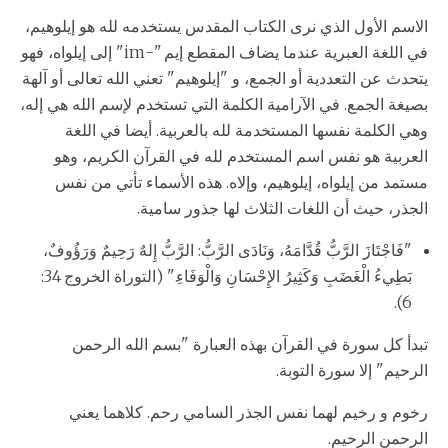
الاسم الأول الذي نرى الكتاب المقدس يستخدمه لله هو إيلوهيم،
في اللغة العبرية عندما يضاف المقطع إيم "-im" إلى إيلواه، فهو
يتحدث عن التعددية أو الجمع، و "إيلوهيم" تعني الله تعالى أو آلهة
بصيغة الجمع. في الآرامية الكلمة التي تستخدم لإسم الله هي إله،
وهي الكلمة نفسها المستخدمة لله بالعربية. أيضا في اللغة
العربية هو نفس اسم المستخدم لله في القرآن الكريم، وهو
مستمد من إيلواه، إيلوهيم، وإلاه. هذه الأسماء تأتي من نفس
الجذر، حيث أن اللغات الثلاث لها جذور سامية.
"فَاجْتَازَ الرَّبُّ قُدَّامَهُ، وَنَادَى الرَّبُّ: الرَّبُّ إِلهٌ رَحِيمٌ وَرَؤُوفٌ،
بَطِيءُ الْغَضَبِ وَكَثِيرُ الإِحْسَانِ وَالْوَفَاءِ." (التوراة الخروج 34:
6).
تبدأ كل سورة في القرآن بهذه العبارة "بسم الله الرحمن
الرحيم" إلا سورة التوبة.
رخوم و رخيم لهما نفس الجذر السامي رحم. كلاهما يعني
الرحمن الرحيم.