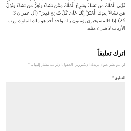
تُؤْتِي الْمُلْكَ مَن تَشَاءُ وَتَنزِعُ الْمُلْكَ مِمَّن تَشَاءُ وَتُعِزُّ مَن تَشَاءُ وَتُذِلُّ
مَن تَشَاءُ ۖ بِيَدِكَ الْخَيْرُ ۖ إِنَّكَ عَلَىٰ كُلِّ شَيْءٍ قَدِيرٌ" (آل عمران 3:
26). إذا فالمسيحيون يؤمنون بإله واحد أحد هو ملك الملوك ورب
الأرباب لا شيء مثله.
اترك تعليقاً
لن يتم نشر عنوان بريدك الإلكتروني.
الحقول الإلزامية مشار إليها بـ
*
التعليق
*