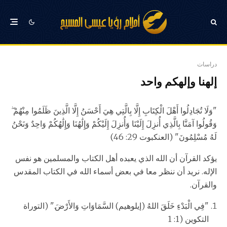
دراسات
إلهنا وإلهكم واحد
"وَلَا تُجَادِلُوا أَهْلَ الْكِتَابِ إِلَّا بِالَّتِي هِيَ أَحْسَنُ إِلَّا الَّذِينَ ظَلَمُوا مِنْهُمْ ۖ
وَقُولُوا آمَنَّا بِالَّذِي أُنزِلَ إِلَيْنَا وَأُنزِلَ إِلَيْكُمْ وَإِلَٰهُنَا وَإِلَٰهُكُمْ وَاحِدٌ وَنَحْنُ
لَهُ مُسْلِمُونَ" (العنكبوت 29: 46)
يؤكد القرآن أن الله الذي يعبده أهل الكتاب والمسلمين هو نفس
الإله. نريد أن ننظر معا في بعض أسماء الله في الكتاب المقدس
والقرآن.
"فِي الْبَدْءِ خَلَقَ اللهُ (إيلوهيم) السَّمَاوَاتِ وَالأَرْضَ." (التوراة
التكوين (1: 1