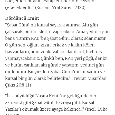
izleyenleri bırakın. Yapıp ettiklerinin cezasını
çekeceklerdir.” (Kur’an, A’raf Suresi 7:180)
Dördüncü Emir:
“Şabat Günü’nü kutsal sayarak anımsa. Altı gün
çalışacak, bütün işlerini yapacaksın. Ama yedinci gün
bana, Tanrın RAB’be Şabat Günü olarak adanmıştır.
O gün sen, oğlun, kızın, erkek ve kadın kölen,
hayvanların, aranızdaki yabancılar dahil, hiçbir iş
yapmayacaksınız. Çünkü ben, RAB yeri göğü, denizi
ve bütün canlıları altı günde yarattım, yedinci gün
dinlendim. Bu yüzden Şabat Günü’nü kutsadım ve
kutsal bir gün olarak belirledim.” (Tevrat, Mısır’dan
Çıkış 20:8-11)
“İsa, büyüdüğü Nasıra Kenti’ne geldiğinde her
zamanki gibi Şabat Günü havraya gitti. Kutsal
Yazılar’ı okumak üzere ayağa kalkınca…” (İncil, Luka