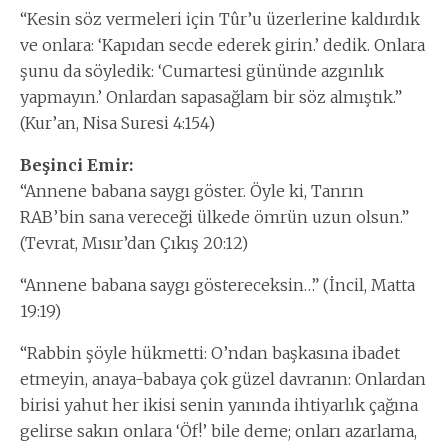
“Kesin söz vermeleri için Tûr’u üzerlerine kaldırdık
ve onlara: ‘Kapıdan secde ederek girin.’ dedik. Onlara
şunu da söyledik: ‘Cumartesi gününde azgınlık
yapmayın.’ Onlardan sapasağlam bir söz almıştık.”
(Kur’an, Nisa Suresi 4:154)
Beşinci Emir:
“Annene babana saygı göster. Öyle ki, Tanrın
RAB’bin sana vereceği ülkede ömrün uzun olsun.”
(Tevrat, Mısır’dan Çıkış 20:12)
“Annene babana saygı göstereceksin…” (İncil, Matta
19:19)
“Rabbin şöyle hükmetti: O’ndan başkasına ibadet
etmeyin, anaya-babaya çok güzel davranın: Onlardan
birisi yahut her ikisi senin yanında ihtiyarlık çağına
gelirse sakın onlara ‘Öf!’ bile deme; onları azarlama,