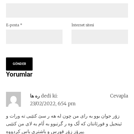
E-posta
*
İnternet sitesi
Yorumlar
ره ها
dedi ki:
Cevapla
23/02/2022, 6:54 pm
زۆر جوان بوو به رای من چون له هه ر سێ کتێبی ته ورات و
ئینجیل و قورئانتان که ڵک وه ر گرتبوو به ڵام به لای من کتێبی
پیرۆز زۆر قورس و باشتری باس کردووه.