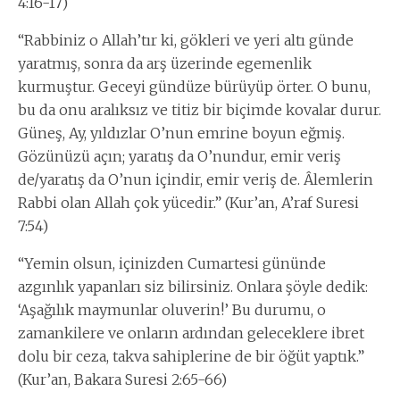
4:16-17)
“Rabbiniz o Allah’tır ki, gökleri ve yeri altı günde
yaratmış, sonra da arş üzerinde egemenlik
kurmuştur. Geceyi gündüze bürüyüp örter. O bunu,
bu da onu aralıksız ve titiz bir biçimde kovalar durur.
Güneş, Ay, yıldızlar O’nun emrine boyun eğmiş.
Gözünüzü açın; yaratış da O’nundur, emir veriş
de/yaratış da O’nun içindir, emir veriş de. Âlemlerin
Rabbi olan Allah çok yücedir.” (Kur’an, A’raf Suresi
7:54)
“Yemin olsun, içinizden Cumartesi gününde
azgınlık yapanları siz bilirsiniz. Onlara şöyle dedik:
‘Aşağılık maymunlar oluverin!’ Bu durumu, o
zamankilere ve onların ardından geleceklere ibret
dolu bir ceza, takva sahiplerine de bir öğüt yaptık.”
(Kur’an, Bakara Suresi 2:65-66)