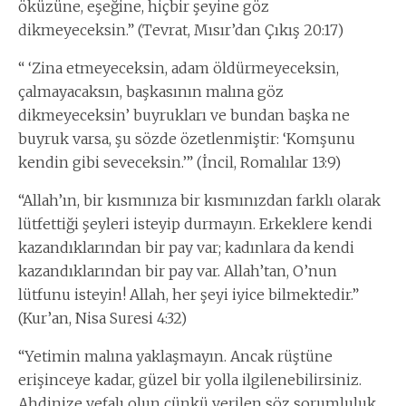
öküzüne, eşeğine, hiçbir şeyine göz
dikmeyeceksin.” (Tevrat, Mısır’dan Çıkış 20:17)
“ ‘Zina etmeyeceksin, adam öldürmeyeceksin,
çalmayacaksın, başkasının malına göz
dikmeyeceksin’ buyrukları ve bundan başka ne
buyruk varsa, şu sözde özetlenmiştir: ‘Komşunu
kendin gibi seveceksin.’” (İncil, Romalılar 13:9)
“Allah’ın, bir kısmınıza bir kısmınızdan farklı olarak
lütfettiği şeyleri isteyip durmayın. Erkeklere kendi
kazandıklarından bir pay var; kadınlara da kendi
kazandıklarından bir pay var. Allah’tan, O’nun
lütfunu isteyin! Allah, her şeyi iyice bilmektedir.”
(Kur’an, Nisa Suresi 4:32)
“Yetimin malına yaklaşmayın. Ancak rüştüne
erişinceye kadar, güzel bir yolla ilgilenebilirsiniz.
Ahdinize vefalı olun çünkü verilen söz sorumluluk