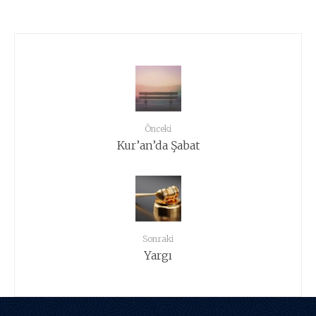
Önceki
Kur’an’da Şabat
Sonraki
Yargı