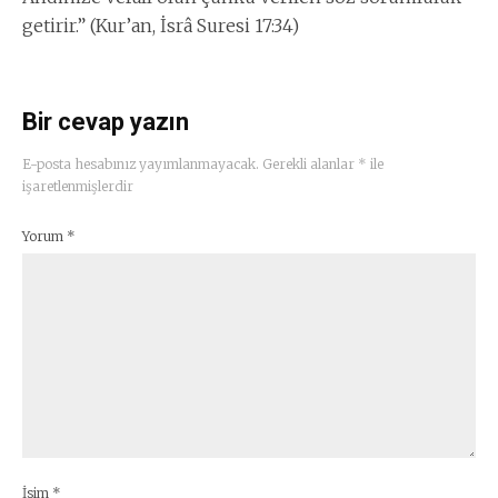
getirir.” (Kur’an, İsrâ Suresi 17:34)
Bir cevap yazın
E-posta hesabınız yayımlanmayacak.
Gerekli alanlar
*
ile
işaretlenmişlerdir
Yorum
*
İsim
*