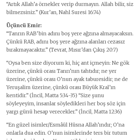
“Artık Allah’a örnekler verip durmayın. Allah bilir, siz
bilmezsiniz.” (Kur’an, Nahl Suresi 16:74)
Üçüncü Emir:
“Tanrın RAB’bin adını boş yere ağzına almayacaksın.
Çünkü RAB, adını boş yere ağzına alanları cezasız
bırakmayacaktır.” (Tevrat, Mısır’dan Çıkış 20:7)
“Oysa ben size diyorum ki, hiç ant içmeyin: Ne gök
üzerine, çünkü orası Tanrı’nın tahtıdır; ne yer
üzerine, çünkü orası O’nun ayak taburesidir; ne de
Yeruşalim üzerine, çünkü orası Büyük Kral’ın
kentidir.” (İncil, Matta 5:34-35) “Size şunu
söyleyeyim, insanlar söyledikleri her boş söz için
yargı günü hesap verecekler.” (İncil, Matta 12:36)
“En güzel isimler/Esmâül Hüsna Allah’ındır; O’na
onlarla dua edin. O’nun isimlerinde ters bir tutum