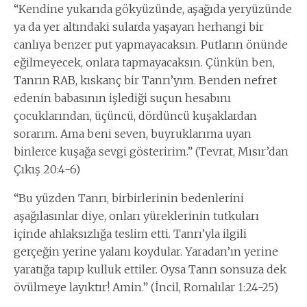
“Kendine yukarıda gökyüzünde, aşağıda yeryüzünde
ya da yer altındaki sularda yaşayan herhangi bir
canlıya benzer put yapmayacaksın. Putların önünde
eğilmeyecek, onlara tapmayacaksın. Çünkün ben,
Tanrın RAB, kıskanç bir Tanrı’yım. Benden nefret
edenin babasının işlediği suçun hesabını
çocuklarından, üçüncü, dördüncü kuşaklardan
sorarım. Ama beni seven, buyruklarıma uyan
binlerce kuşağa sevgi gösteririm.” (Tevrat, Mısır’dan
Çıkış 20:4-6)
“Bu yüzden Tanrı, birbirlerinin bedenlerini
aşağılasınlar diye, onları yüreklerinin tutkuları
içinde ahlaksızlığa teslim etti. Tanrı’yla ilgili
gerçeğin yerine yalanı koydular. Yaradan’ın yerine
yaratığa tapıp kulluk ettiler. Oysa Tanrı sonsuza dek
övülmeye layıktır! Amin.” (İncil, Romalılar 1:24-25)