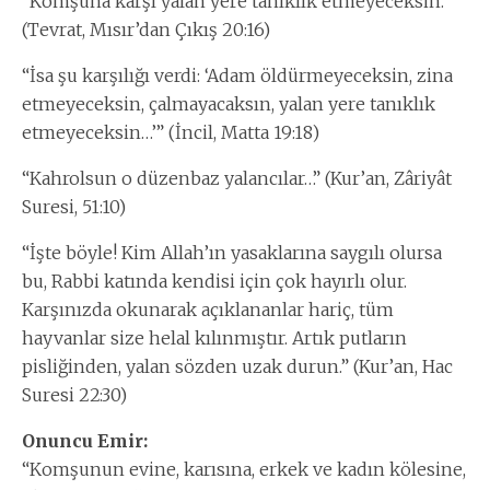
“Komşuna karşı yalan yere tanıklık etmeyeceksin.”
(Tevrat, Mısır’dan Çıkış 20:16)
“İsa şu karşılığı verdi: ‘Adam öldürmeyeceksin, zina
etmeyeceksin, çalmayacaksın, yalan yere tanıklık
etmeyeceksin…’” (İncil, Matta 19:18)
“Kahrolsun o düzenbaz yalancılar…” (Kur’an, Zâriyât
Suresi, 51:10)
“İşte böyle! Kim Allah’ın yasaklarına saygılı olursa
bu, Rabbi katında kendisi için çok hayırlı olur.
Karşınızda okunarak açıklananlar hariç, tüm
hayvanlar size helal kılınmıştır. Artık putların
pisliğinden, yalan sözden uzak durun.” (Kur’an, Hac
Suresi 22:30)
Onuncu Emir:
“Komşunun evine, karısına, erkek ve kadın kölesine,