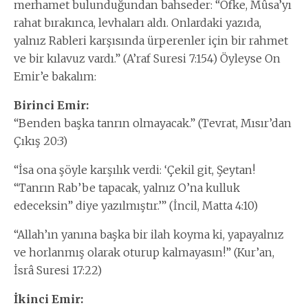
merhamet bulunduğundan bahseder: “Öfke, Mûsa’yı
rahat bırakınca, levhaları aldı. Onlardaki yazıda,
yalnız Rableri karşısında ürperenler için bir rahmet
ve bir kılavuz vardı.” (A’raf Suresi 7:154) Öyleyse On
Emir’e bakalım:
Birinci Emir:
“Benden başka tanrın olmayacak.” (Tevrat, Mısır’dan
Çıkış 20:3)
“İsa ona şöyle karşılık verdi: ‘Çekil git, Şeytan!
“Tanrın Rab’be tapacak, yalnız O’na kulluk
edeceksin” diye yazılmıştır.’” (İncil, Matta 4:10)
“Allah’ın yanına başka bir ilah koyma ki, yapayalnız
ve horlanmış olarak oturup kalmayasın!” (Kur’an,
İsrâ Suresi 17:22)
İkinci Emir: