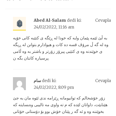
Abed Al-Salam
dedi ki:
Cevapla
24/02/2022, 11:16 am
به ڵێ ئێمه پێمان وایه که خودا له ڕێگه ی کتێبه کانی خۆیه
وه له گه ڵ مرۆڤ قسه ده کات و هیوادارم بتوانن له ڕیگه
ی خوێندنه وه ی کتێبی پیرۆز زۆرتر و باشتر به وه ڵامی
پرسیاره کانتان بگه ن.
سام
dedi ki:
Cevapla
24/02/2022, 8:09 pm
زۆر خۆشحالم که توانیومانه ڕێزامه ندی ئێوه مان به جێ
هێنابێت، داواتان لێده که م ته واوی مه تالیبی وەبسایته که
بخوێننه وه و ئه گه ر پێتان خۆش بوو بۆ دۆستانی خۆتانی