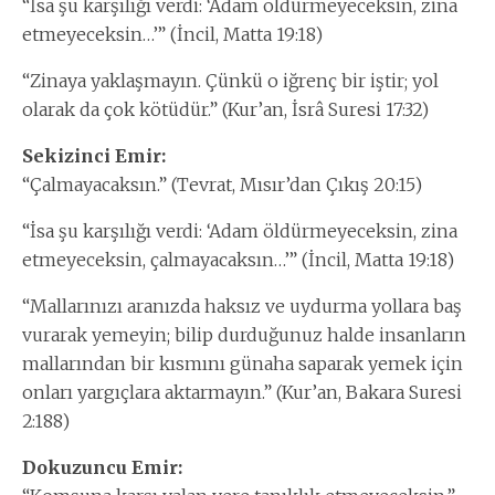
“İsa şu karşılığı verdi: ‘Adam öldürmeyeceksin, zina
etmeyeceksin…’” (İncil, Matta 19:18)
“Zinaya yaklaşmayın. Çünkü o iğrenç bir iştir; yol
olarak da çok kötüdür.” (Kur’an, İsrâ Suresi 17:32)
Sekizinci Emir:
“Çalmayacaksın.” (Tevrat, Mısır’dan Çıkış 20:15)
“İsa şu karşılığı verdi: ‘Adam öldürmeyeceksin, zina
etmeyeceksin, çalmayacaksın…’” (İncil, Matta 19:18)
“Mallarınızı aranızda haksız ve uydurma yollara baş
vurarak yemeyin; bilip durduğunuz halde insanların
mallarından bir kısmını günaha saparak yemek için
onları yargıçlara aktarmayın.” (Kur’an, Bakara Suresi
2:188)
Dokuzuncu Emir: