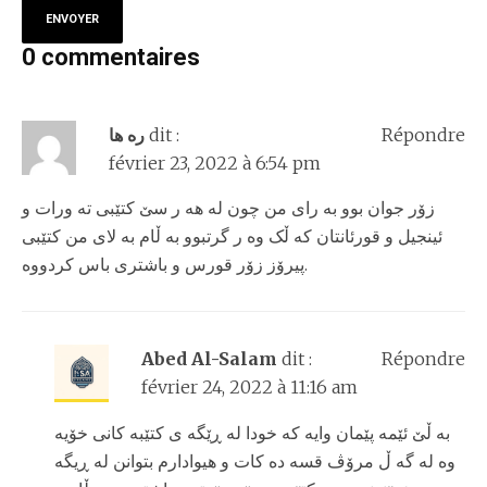
0 commentaires
ره ها
dit :
Répondre
février 23, 2022 à 6:54 pm
زۆر جوان بوو به رای من چون له هه ر سێ کتێبی ته ورات و
ئینجیل و قورئانتان که ڵک وه ر گرتبوو به ڵام به لای من کتێبی
پیرۆز زۆر قورس و باشتری باس کردووه.
Abed Al-Salam
dit :
Répondre
février 24, 2022 à 11:16 am
به ڵێ ئێمه پێمان وایه که خودا له ڕێگه ی کتێبه کانی خۆیه
وه له گه ڵ مرۆڤ قسه ده کات و هیوادارم بتوانن له ڕیگه