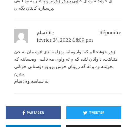
ی خوێندنه وه ی کتێبی پیرۆز زۆرتر و باشتر به وه ڵامی
پرسیاره کانتان بگه ن.
سام
dit :
Répondre
février 24, 2022 à 8:09 pm
زۆر خۆشحالم که توانیومانه ڕێزامه ندی ئێوه مان به جێ
هێنابێت، داواتان لێده که م ته واوی مه تالیبی وەبسایته که
بخوێننه وه و ئه گه ر پێتان خۆش بوو بۆ دۆستانی خۆتانی
بنێرن.
به سپاسه وه : سام
PARTAGER
TWEETER