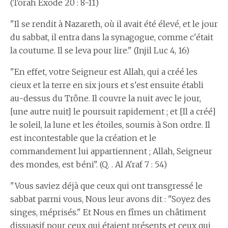
(Torah Exode 20 : 8-11)
"Il se rendit à Nazareth, où il avait été élevé, et le jour
du sabbat, il entra dans la synagogue, comme c'était
la coutume. Il se leva pour lire." (Injil Luc 4, 16)
"En effet, votre Seigneur est Allah, qui a créé les
cieux et la terre en six jours et s'est ensuite établi
au-dessus du Trône. Il couvre la nuit avec le jour,
[une autre nuit] le poursuit rapidement ; et [Il a créé]
le soleil, la lune et les étoiles, soumis à Son ordre. Il
est incontestable que la création et le
commandement lui appartiennent ; Allah, Seigneur
des mondes, est béni". (Q. . Al A'raf 7 : 54)
"Vous saviez déjà que ceux qui ont transgressé le
sabbat parmi vous, Nous leur avons dit : "Soyez des
singes, méprisés." Et Nous en fîmes un châtiment
dissuasif pour ceux qui étaient présents et ceux qui