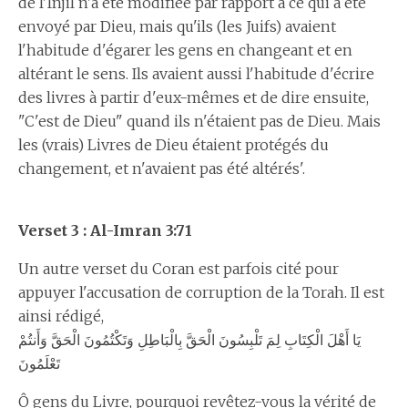
de l'Injil n'a été modifiée par rapport à ce qui a été
envoyé par Dieu, mais qu'ils (les Juifs) avaient
l'habitude d'égarer les gens en changeant et en
altérant le sens. Ils avaient aussi l'habitude d'écrire
des livres à partir d'eux-mêmes et de dire ensuite,
"C'est de Dieu" quand ils n'étaient pas de Dieu. Mais
les (vrais) Livres de Dieu étaient protégés du
changement, et n'avaient pas été altérés'.
Verset 3 : Al-Imran 3:71
Un autre verset du Coran est parfois cité pour
appuyer l'accusation de corruption de la Torah. Il est
ainsi rédigé,
يَا أَهْلَ الْكِتَابِ لِمَ تَلْبِسُونَ الْحَقَّ بِالْبَاطِلِ وَتَكْتُمُونَ الْحَقَّ وَأَنتُمْ
تَعْلَمُونَ
Ô gens du Livre, pourquoi revêtez-vous la vérité de