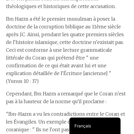
théologiques et historiques de cette accusation.
Ibn Hazm a été le premier musulman à poser la
doctrine de la corruption biblique au 11ème siècle
après J.C. Ainsi, pendant les quatre premiers siècles
de l'histoire islamique, cette doctrine n'existait pas.
አማርኛ
Ceci est conforme à une lecture grammaticale
littérale du Coran qui prétend être " une
confirmation de ce qui était avant lui et une
Türkçe
explication détaillée de l'Écriture [ancienne] "
فارسی
(Yunus 10 : 37)
Português do Brasil
Cependant, Ibn Hazm a remarqué que le Coran n'est
Español
pas à la hauteur de la norme qu'il proclame :
العربية
"Ibn-Hazm a vu les contradictions entre le Coran et
English
les Évangiles. Un exemple évident étant le texte
Français
coranique : " Ils ne l'ont pas tué et ils ne l'ont pas