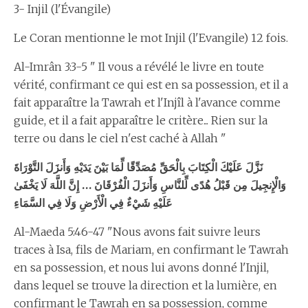
3- Injil (l'Évangile)
Le Coran mentionne le mot Injil (l'Evangile) 12 fois.
Al-Imrân 3:3-5 " Il vous a révélé le livre en toute
vérité, confirmant ce qui est en sa possession, et il a
fait apparaître la Tawrah et l'Injîl à l'avance comme
guide, et il a fait apparaître le critère... Rien sur la
terre ou dans le ciel n'est caché à Allah "
نَزَّلَ عَلَيْكَ الْكِتَابَ بِالْحَقِّ مُصَدِّقًا لِّمَا بَيْنَ يَدَيْهِ وَأَنزَلَ التَّوْرَاةَ
إِنَّ اللَّهَ لَا يَخْفَىٰ
…
مِن قَبْلُ هُدًى لِّلنَّاسِ وَأَنزَلَ الْفُرْقَانَ
وَالْإِنجِيلَ
عَلَيْهِ شَيْءٌ فِي الْأَرْضِ وَلَا فِي السَّمَاءِ
Al-Maeda 5:46-47 "Nous avons fait suivre leurs
traces à Isa, fils de Mariam, en confirmant le Tawrah
en sa possession, et nous lui avons donné l'Injil,
dans lequel se trouve la direction et la lumière, en
confirmant le Tawrah en sa possession, comme