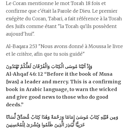
Le Coran mentionne le mot Torah 18 fois et
confirme que c'était la Parole de Dieu. Le premier
exégète du Coran, Tabari, a fait référence à la Torah
des Juifs comme étant "la Torah qu'ils possèdent
aujourd'hui".
Al-Baqara 2:53 "Nous avons donné à Moussa le livre
et le critère, afin que tu sois guidé"
وَإِذْ آتَيْنَا مُوسَى الْكِتَابَ وَالْفُرْقَانَ لَعَلَّكُمْ تَهْتَدُونَ
Al-Ahqaf 46: 12 “Before it the book of Musa
{was} a leader and mercy. This is a confirming
book in Arabic language, to warn the wicked
and give good news to those who do good
deeds.”
وَمِن قَبْلِهِ كِتَابُ مُوسَىٰ إِمَامًا وَرَحْمَةً وَهَٰذَا كِتَابٌ مُّصَدِّقٌ لِّسَانًا
عَرَبِيًّا لِّيُنذِرَ الَّذِينَ ظَلَمُوا وَبُشْرَىٰ لِلْمُحْسِنِينَ