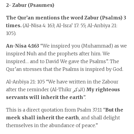
2- Zabur (Psaumes)
The Qur’an mentions the word Zabur (Psalms) 3
times.
(Al-Nisa 4: 163; Al-Isra’ 17: 55; Al-Anbiya 21:
105).
An-Nisa 4:163
“We inspired you (Muhammad) as we
inspired Nuh and the prophets after him. We
inspired… and to David We gave the Psalms”. The
Qur’an stresses that the Psalms is inspired by God.
Al-Anbiya 21: 105 “We have written in the Zabour
after the reminder (Al-Thikr
الذكر
)
My righteous
servants will inherit the earth
”.
This is a direct quotation from Psalm 37:11 “
But the
meek shall inherit the earth
, and shall delight
themselves in the abundance of peace.”