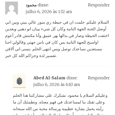
محمود
disse:
Responder
julho 6, 2026 às 1:32 am
السلام عليكم. حلمت ان في حيطة زي سور عالي بيني وبين اني
أوصل الجنة الجهة التانية وكان كل شيء بيبان انو دهبي وبعدين
اختفت الحيطة وصار في بدالها نهر عميق وأنا مكنتش قادر أعوم
اواسبح للجهة التانية بس كان في ناس جهتي وقالولي احنا
مستعدين نساعدك توصل وبس انتهى الحلم. بتمنى اني ألاقي
تفسير لدة وجزاكم الله كل خير.
Abed Al-Salam
disse:
Responder
julho 6, 2026 às 6:10 am
وعليكم السلام يا محمود. نشكرك على مشاركتنا هذا الحلم
وعلى ثقتك بنا لمساعدتك في فهم معناه، ونطمئنك أن ما
رأيته يحمل بشارة عظيمة ورسالة محبة من الله سبحانه