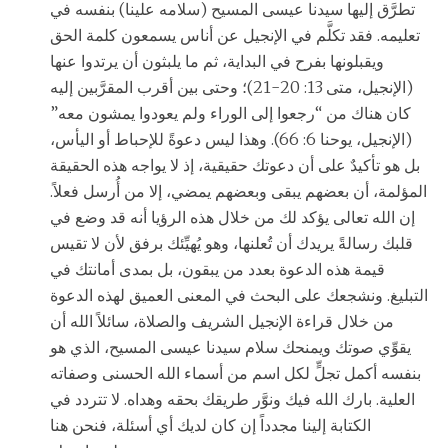
تطرَّق إليها سيدنا عيسى المسيح (سلامه علينا) بنفسه في
تعليمه. فقد تكلَّم في الإنجيل عن أناس يسمعون كلمة الحق
ويقبلونها بفرح في البداية، ثم ما يلبثون أن يرتدوا عنها
(الإنجيل، متى 13: 20-21)؛ وحتى بين أقرب المقرَّبين إليه
كان هناك من “رجعوا إلى الوراء ولم يعودوا يمشون معه”
(الإنجيل، يوحنا 6: 66). وهذا ليس دعوةً للإحباط أو اليأس،
بل هو تأكيدٌ على أن دعوتك حقيقية، إذ لا يواجه هذه الحقيقة
المؤلمة، أن بعضهم يبقى وبعضهم يمضي، إلا من أُرسل فعلاً.
إن الله تعالى يؤكد لك من خلال هذه الرؤيا أنه قد وضع في
قلبك رسالةً يريدك أن تُعلنها، وهو يُهيِّئك برفق لأن لا تقيس
قيمة هذه الدعوة بعدد من يبقون، بل بمدى أمانتك في
التبليغ. ونشجعك على البحث في المعنى العميق لهذه الدعوة
من خلال قراءة الإنجيل الشريف والصلاة، سائلاً الله أن
يقوِّي صوتك ويمنحك سلام سيدنا عيسى المسيح، الذي هو
بنفسه أكمل تجلٍّ لكل اسم من أسماء الله الحسنى وصفاته
العلية. بارك الله فيك ونوَّر طريقك بحقه وهداه. لا تتردد في
الكتابة إلينا مجدداً إن كان لديك أي أسئلة، فنحن هنا