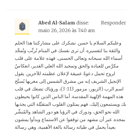
Abed Al-Salam
disse:
Responder
maio 26, 2026 às 7:40 am
وعليكم السلام يا حسن. نشكرك على مشاركتنا هذا الحلم
والثقة بنا لتفسيره. أن ترى نفسك في المنام تُرتِّب وتُمجِّد
أسماء الله سبحانه وتعالى الحسنى، فهذه علامة على قلب
مكرَّس للعبادة والحق وتمجيد الله العلي القدير، انعكاسٌ
لروح تحمل دعوةً عميقة لإعلان عظمته للآخرين. يقول
الإنجيل الشريف إنه من مشرق الشمس إلى مغربها يُسبَّح
اسم الرب (الزبور، مزمور 113: 3)، ورؤياك تضعك في قلب
هذه المهمة الإلهية المقدسة. أما الناس الذين كانوا يحيطون
بك ويستمعون إليك، فهم يمثلون القلوب المتقبِّلة التي يجذبها
الله نحو الحق، ودورك في الرؤيا هو دور الشاهد والمُبشِّر
بمجده. غير أن مشهد من توقفوا عن الاستماع وبدأوا يمشون
بعيداً يحمل في طياته رسالة بالغة الأهمية، وهي رسالة