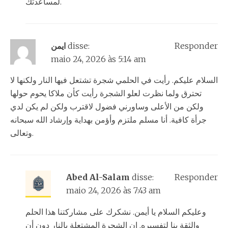
لمساعدتك.
ايمن
disse:
Responder
maio 24, 2026 às 5:14 am
السلام عليكم. رأيت في الحلمي شجرة تشتعل فيها النار ولكنها لا
تحترق ولما نظرت لعلو الشجرة رأيت كأن ملاكا يحوم حولها
ولكن من الأعلى وساورني فضول لاقترب ولكن لم يكن لدي
جرأة كافية. أنا مسلم ملتزم وأؤمن بهداية وإرشاد الله سبحانه
وتعالى.
Abed Al-Salam
disse:
Responder
maio 24, 2026 às 7:43 am
وعليكم السلام يا أيمن. نشكرك على مشاركتنا هذا الحلم
والثقة بنا لتفسيره. إن الشجرة المشتعلة بالنار دون أن