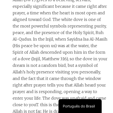
especially significant because it came right after
prayer, a time when the heart is most open and
aligned toward God. The white dove is one of
the most powerful symbols representing purity,
peace, and the presence of the Holy Spirit, Ruh
Al-Qudus. In the Injil, when Sayidna Isa Al-Masih
አማርኛ
(His peace be upon us) was at the water, the
Spirit of Allah descended upon him in the form
Türkçe
of a dove (Injil, Matthew 3:16), so the dove in your
Français
dream is not a random bird, but a symbol of
Allah’s holy presence visiting you personally,
فارسی
and the fact that it came through the window
Español
right after prayer tells you that Allah heard your
العربية
prayer and is responding, opening a way to
English
enter your life. The dove was unafraid and came
close to youT. this is the heart of the dream:
Português do Brasil
Allah is not far; He is drawing near to you