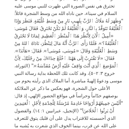
تحترق هي نفس الصورة التي ظهرت للنبي موسى عليه
السلام في سيناء، حين ناداه الله من وسط الشجرة قائلاً:
“وَظَهَرَ لَهُ مَلَاكُ ٱلرَّبِّ بِلَهِيبِ نَارٍ مِنْ وَسَطِ عُلَّيْقَةٍ. فَنَظَرَ وَإِذَا
ٱلْعُلَّيْقَةُ تَتَوَقَّدُ بِٱلنَّارِ، وَٱلْعُلَّيْقَةُ لَمْ تَكُنْ تَحْتَرِقُ. فَقَالَ مُوسَى:
«أَمِيلُ ٱلْآنَ لِأَنْظُرَ هَذَا ٱلْمَنْظَرَ ٱلْعَظِيمَ. لِمَاذَا لَا تَحْتَرِقُ
ٱلْعُلَّيْقَةُ؟». فَلَمَّا رَأَى ٱلرَّبُّ أَنَّهُ مَالَ لِيَنْظُرَ، نَادَاهُ ٱللهُ مِنْ
وَسَطِ ٱلْعُلَّيْقَةِ وَقَالَ: «مُوسَى، مُوسَى!». فَقَالَ: «هَأَنَذَا».
فَقَالَ: «لَا تَقْتَرِبْ إِلَى هَهُنَا. ٱخْلَعْ حِذَاءَكَ مِنْ رِجْلَيْكَ، لِأَنَّ
ٱلْمَوْضِعَ ٱلَّذِي أَنْتَ وَاقِفٌ عَلَيْهِ أَرْضٌ مُقَدَّسَةٌ».” (التوراة،
خروج ٣: ٢-٥)، وقد كانت تلك اللحظة بداية رسالة النبي
موسى ودعوةً إلهيةً مباشرة. أما الملاك الذي رأيته يحوم من
الأعلى حول الشجرة، فهو يعكس ما ذكر عن الملائكة
بوصفهم خدّاماً وحراساً في مواقع الحضور الإلهي، إذ قال:
“أَلَيْسَ جَمِيعُهُمْ أَرْوَاحًا خَادِمَةً مُرْسَلَةً لِلْخِدْمَةِ لِأَجْلِ ٱلْعَتِيدِينَ
أَنْ يَرِثُوا ٱلْخَلَاصَ!” (الإنجيل، عبرانيين ١: ١٤). والفضول
الذي أحسسته للاقتراب يدل على أن قلبك يتوق للتعرف
على الله عن قرب، بينما الخوف الذي شعرت به يُشبه ما