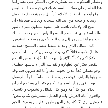
وعليكم السلام يا نادية. نشكرك جزيل الشكر على مشاركتنا
هذا الحلم وعلى ثقتك بنا لمساعدتك في فهم معناه. لا، ليس
ما رأيته من أضغاث الأحلام أبداً، بل هو رؤية صادقة تحمل
رسالة واضحة من عند الله سبحانه وتعالى، فقد شاء أن
يفتح لك ولأبنائك نافذة على مشهد سماوي مليء بالنور
والقداسة والهيبة. القصر الناصع البياض الذي وجدت نفسك
فيه مع أبنائك يرمز إلى بيت الله الأبدي ومسكنه المقدس،
ذلك المكان الذي وعد به سيدنا عيسى المسيح (سلامه
علينا) تلاميذه قائلاً: “في بيت أبي منازل كثيرة… أنا أمضي
لأعدّ لكم مكاناً” (الإنجيل، يوحنا 14: 2)، فالبياض الناصع
للقصر يعبّر عن الطهارة والقداسة التي لا تدنسها خطيئة،
وهو مسكن مُعَدٌّ للذين يحبهم الله. وأما الحاضرون فيه وقد
تسربلوا بالبياض، فهذه صورة مطابقة تماماً لما رآه الرسول
يوحنا في رؤياه السماوية: “جمع كثير لم يستطع أحد أن
يعدّه، من كل أمة ومن كل القبائل والشعوب والألسنة،
واقفون أمام العرش وأمام الحَمَل، متسربلين بثياب بيض”
(الإنجيل، رؤيا 7: 9)، وهم الذين طهّروا قلوبهم بمعرفة الحق