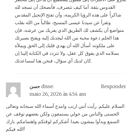
القدوس بثقة. أما كيف تتصرف، فأنصحك أن تسجد لله
شاكراً على هذه الرؤيا الكريمة، وأن تفتح الإنجيل المقدس
وتقرأ عن سيدنا عيسى المسيح، طالباً من الله بقلب
متواضع أن يكشف لك الطريق الذي يقربك من عرشه، فإن
هذا الحلم دعوة محبة من الله ليجذبك إليه ويفتح بصيرتك
على ملكوته. أسأل الله أن يهدي قلبك إلى الحق ويملأه
بسلامه الذي يفوق كل عقل، ولا تتردد في الكتابة إلينا إن
كان لديك أي سؤال، فنحن هنا لمساعدتك.
حسن
disse:
Responder
maio 26, 2026 às 4:54 am
السلام عليكم. رأيت أنني ارتب وامدح أسماء الله سبحانه وتعالى
الحسنى والناس من حولي يستمعون ولكن بعضهم توقف عن
السمع وبدأوا يمشون بعيدا. أشكركم لوقتكم واهتمامكم. بارك
الله فيكم!