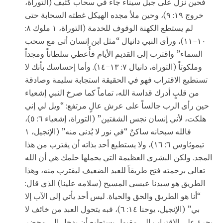
فحين نزل على جبل سيناء جاء في سحاب كثيف (التوراة،
خروج ١٩: ٩)، وحين ملأ مجده الهيكل غطته السحابة حتى
لم يستطع الكهنة الوقوف للخدمة (التوراة، ١ ملوك ٨:
١٠-١١)، ورأى النبي دانيال “مثل ابن إنسان أتى مع سحب
السماء” واقترب إلى القديم الأيام فأُعطي سلطاناً ومجداً
وملكوتاً (التوراة، دانيال ٧: ١٣-١٤). وأما إحساسك بأنك لا
تستطيع الاقتراب فهو في الحقيقة استجابة سليمة وصادقة
من قلبٍ أدرك قداسة الله، تماماً كما صرخ النبي إشعياء
حين رأى الرب جالساً على عرش عالٍ مرتفع: “ويل لي إني
هلكت، لأني إنسان نجس الشفتين” (التوراة، إشعياء ٦: ٥)،
فالله سبحانه ساكنٌ “في نور لا يُدنى منه” (الإنجيل، ١
تيموثاوس ٦: ١٦)، ولا يستطيع أحد بذاته أن يقترب من هذا
المجد. ولكن البشرى العظيمة التي يحملها حلمك هي أن الله
تعالى برحمته فتح طريقاً للعبد الضعيف ليقترب منه، وهذا
الطريق هو سيدنا عيسى المسيح (سلامه علينا) الذي قال:
“أنا هو الطريق والحق والحياة. ليس أحد يأتي إلى الآب إلا
بي” (الإنجيل، يوحنا ١٤: ٦)، فبه يتحول العبد من خائف لا
يجرؤ على الاقتراب إلى مقبول يستطيع أن يدخل إلى محضر