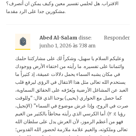
الاقتراب. هل لحلمي تفسير معين وكيف يمكن ان أتصرف؟
مشكورين جدا على الرد مقدما.
Abed Al-Salam
disse:
Responder
junho 1, 2026 às 7:38 am
وعليكم السلام يا سهيل، وشكراً لك على مشاركتنا حلمك
وائتماننا على تفسيره. ما رأيته من اختفاء الأرض ووجودك
في مكان يشبه السماء يحمل دلالات عميقة، إذ كثيراً ما
يستخدم الله تعالى مثل هذا الانتقال في الرؤى ليرفع قلب
العبد عن المشاغل الأرضية ويُعرّفه على الحقائق السماوية،
كما حصل مع الحواري (يحيى) يوحنا الذي قال: “وللوقت
صرت في الروح، وإذا عرش موضوع في السماء” (الإنجيل،
رؤيا ٤: ٢). أما الكرسي الذي رأيته محاطاً بالكثير من الغيم
فهو من أعظم الرموز، لأن العرش يدل على سلطان الله
تعالى وملكوته، والغيم علامة ملازمة لحضور الله القدوس؛