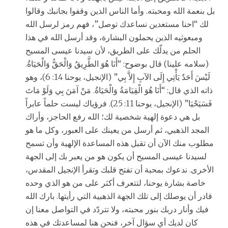
بل بنعمة الله ومحبته. وأما الناس الذين وقفوا بجانبك وقالوا
لك “احنا مستعدين نساعدك توصل”، فهم رمز لرسل الله
ومبعوثيه الذين يحملون البشارة، وقد أرسل الله في هذا
الحلم من يدلّك على الطريق، لأن سيدنا عيسى المسيح
(سلامه علينا) قال بوضوح: “أَنَا هُوَ الطَّرِيقُ وَالْحَقُّ وَالْحَيَاةُ.
لَيْسَ أَحَدٌ يَأْتِي إِلَى الآبِ إِلاَّ بِي” (الإنجيل، يوحنا 14: 6)، وهو
ذاته الذي قال: “أَنَا هُوَ الْقِيَامَةُ وَالْحَيَاةُ. مَنْ آمَنَ بِي وَلَوْ مَاتَ
فَسَيَحْيَا” (الإنجيل، يوحنا 11: 25). فرؤياك ليست حلماً عابراً
بل هي دعوة إلهية شخصية لك؛ الله رفع الحاجز، وأراك
المجد الذهبي، ثم أرسل من يعينك على العبور، وكل ما هو
مطلوب منك الآن أن تقبل هذه المساعدة الإلهية وأن تسمح
لسيدنا عيسى المسيح أن يكون هو من يعبر بك إلى الجهة
الأخرى. ندعوك بمحبة أن تفتح قلبك وتقرأ الإنجيل المقدس،
خاصة بشارة يوحنا، لتتعرف أكثر على من هو الذي وحده
قادر أن يوصلك إلى تلك الجهة الذهبية التي رأيتها. بارك الله
فيك وأنار دربك بنور محبته، ولا تتردّد في التواصل معنا إن
كان لديك أي سؤال آخر، فنحن هنا لمساعدتك في هذه