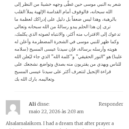
شعر به النبي موسى حين غطّى وجهه خشيةً من النظر إلى
الله سبحانه، فالوقوف أمام القداسة الإلهية يملأ القلب
بالرهبة، وهذا ليس ضعفاً بل دليل على إدراكك لعظمة ما
ترى. إن هذا الحلم يبدو رسالةً من الله سبحانه وتعالى
تدعوك إلى الاقتراب منه أكثر، والانتباه لصوته الذي يكلمك،
وكما ظهر للنبي موسى في الشجرة المضطرمة وأعلن له
هويته وأرسله برسالة، فإن سيدنا عيسى المسيح (سلامه
علينا) هو “النور الحقيقي” و”كلمة الله” الذي جاء ليُعلن الله
للناس ويهدي من يقتربون منه بصدق وتواضع. نشجعك على
قراءة الإنجيل لتتعرف أكثر على سيدنا عيسى المسيح
وتعاليمه. بارك الله بك.
Ali
disse:
Responder
maio 22, 2026 às 2:03 am
Alsalamalaikom. I had a dream that after prayer a