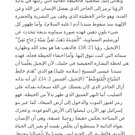
وتعالى إليك شخصياً. فالحيطة العالية التي رأيتها في بداية
الرؤيا ترمز إلى الحاجز الذي يفصل الإنسان عن الله وعن
الجنة، وهو حاجز الخطيئة الذي وقف بين البشرية والحضرة
الإلهية منذ سقوط سيدنا آدم (عليه السلام)، وأما ظهور كل
شيء بلونٍ ذهبي فهذه صورة سماوية بديعة تتحدث عن
أورشليم السماوية، “الْمَدِينَةَ ذَهَبٌ نَقِيٌّ شِبْهُ زُجَاجٍ نَقِيٍّ”
(الإنجيل، رؤيا 21: 18)، فالذهب هنا هو مجد الله وطهارة
سمائه التي كنت تتوق إليها. وأما اختفاء الحيطة فجأة، فهذه
هي لحظة البشارة الحقيقية في حلمك، لأن الإنجيل يعلّمنا أن
سيدنا عيسى المسيح (سلامه علينا) هو الذي “هَدَمَ حَائِطَ
السِّيَاجِ الْمُتَوَسِّطَ” (الإنجيل، أفسس 2: 14)، أي أنه بذاته
أزال الحاجز الذي كان يفصلك عن الله سبحانه بفدائه على
الصليب. أما النهر العميق الذي ظهر بدلاً من الحيطة، فهو
رمز لعبور الموت والدخول إلى أرض الميعاد، كما عبر بنو
إسرائيل نهر الأردن ليصلوا إلى الأرض الموعودة، وعجزك
عن السباحة يعكس حقيقةً روحيةً عميقة، وهي أن الإنسان
بقواه الذاتية لا يستطيع أن يخلّص نفسه أو يعبر إلى الحياة
الأبدية، فالطريق إلى الجنة ليس بجهدنا ولا بأعمالنا وحدها،