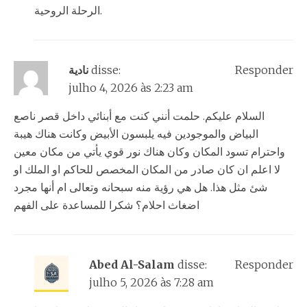
الرحلة الروحية.
نادية
disse:
Responder
julho 4, 2026 às 2:23 am
السلام عليكم. حلمت أنني كنت مع أبنائي داخل قصر ناصع
البياض والموجودين فيه يلبسون الأبيض وكانت هناك هيبة
واحترام تسود المكان وكان هناك نور قوي يأتي من مكان معين
لا اعلم ان كان صادر من المكان المخصص للحاكم او الملك او
شئ مثل هذا. هل هي رؤية منه سبحانه وتعالى ام أنها مجرد
اضغاث احلام؟ شكرا للمساعدة على الفهم
Abed Al-Salam
disse:
Responder
julho 5, 2026 às 7:28 am