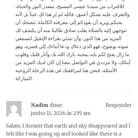
للاقتراب من سيدنا عيسى المسيح، مصدر النور والحياة،
والتعرف عليه بشكل أعمق، فالله لم يُرِ هذا لكِ عبثاً بل لأنه
يحبكم ويريد أن يقودكم إلى معرفته الكاملة. ننصحك أن
تتوجهي إليه بالصلاة بقلب صادق طالبةً منه أن يكشف لك
المزيد من هذا النور، وأن تبدئي بقراءة الإنجيل لتسمعي
صوته بوضوح، فهو الذي دعاكِ ودعا أبناءك إلى قصره، وهو
ما زال يفتح لكم بابه بمحبة. بارك الله بك وأنار قلبك وقلوب
أبنائك، ولا تترددي في التواصل معنا إن كان لديك المزيد من
الأسئلة، فنحن هنا لمرافقتك في هذه الرحلة الروحية
المباركة.
Nadim
disse:
Responder
junho 11, 2026 às 2:39 am
Salam. I dreamt that earth and sky disappeared and I
felt like I was going up and looked like there is a