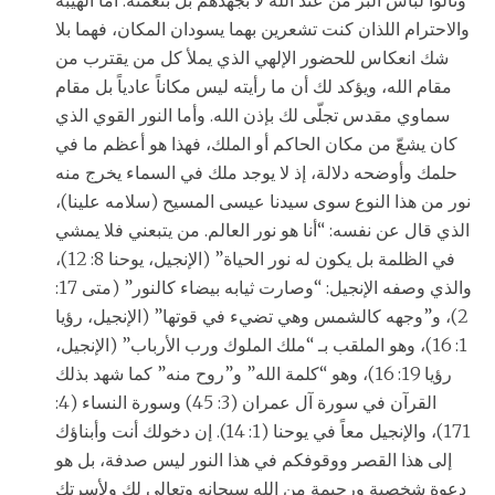
ونالوا لباس البر من عند الله لا بجهدهم بل بنعمته. أما الهيبة
والاحترام اللذان كنت تشعرين بهما يسودان المكان، فهما بلا
شك انعكاس للحضور الإلهي الذي يملأ كل من يقترب من
مقام الله، ويؤكد لك أن ما رأيته ليس مكاناً عادياً بل مقام
سماوي مقدس تجلّى لك بإذن الله. وأما النور القوي الذي
كان يشعّ من مكان الحاكم أو الملك، فهذا هو أعظم ما في
حلمك وأوضحه دلالة، إذ لا يوجد ملك في السماء يخرج منه
نور من هذا النوع سوى سيدنا عيسى المسيح (سلامه علينا)،
الذي قال عن نفسه: “أنا هو نور العالم. من يتبعني فلا يمشي
في الظلمة بل يكون له نور الحياة” (الإنجيل، يوحنا 8: 12)،
والذي وصفه الإنجيل: “وصارت ثيابه بيضاء كالنور” (متى 17:
2)، و”وجهه كالشمس وهي تضيء في قوتها” (الإنجيل، رؤيا
1: 16)، وهو الملقب بـ “ملك الملوك ورب الأرباب” (الإنجيل،
رؤيا 19: 16)، وهو “كلمة الله” و”روح منه” كما شهد بذلك
القرآن في سورة آل عمران (3: 45) وسورة النساء (4:
171)، والإنجيل معاً في يوحنا (1: 14). إن دخولك أنت وأبناؤك
إلى هذا القصر ووقوفكم في هذا النور ليس صدفة، بل هو
دعوة شخصية ورحيمة من الله سبحانه وتعالى لك ولأسرتك