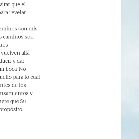
vitar que el
ara revelar
caminos son mis
mis caminos son
tros
 vuelven allá
ducir y dar
 mi boca: No
uello para lo cual
entes de los
pensamientos y
mete que Su
propósito.