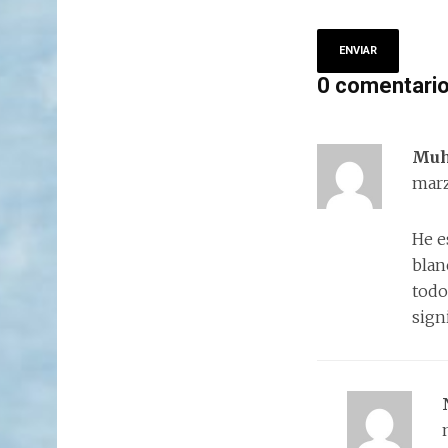
0 comentari
Mu
marz
He e
blan
todo
sign