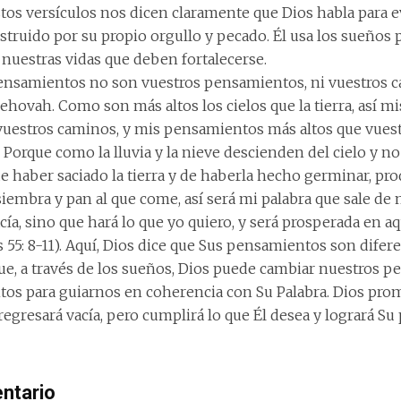
Estos versículos nos dicen claramente que Dios habla para e
truido por su propio orgullo y pecado. Él usa los sueños p
 nuestras vidas que deben fortalecerse.
ensamientos no son vuestros pensamientos, ni vuestros 
Jehovah. Como son más altos los cielos que la tierra, así 
vuestros caminos, y mis pensamientos más altos que vues
Porque como la lluvia y la nieve descienden del cielo y no
e haber saciado la tierra y de haberla hecho germinar, pro
siembra y pan al que come, así será mi palabra que sale de
cía, sino que hará lo que yo quiero, y será prosperada en aq
as 55: 8-11). Aquí, Dios dice que Sus pensamientos son difer
que, a través de los sueños, Dios puede cambiar nuestros 
s para guiarnos en coherencia con Su Palabra. Dios pro
egresará vacía, pero cumplirá lo que Él desea y logrará Su 
ntario