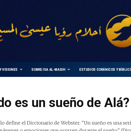
Y VISIONES
SOBRE ISA AL-MASIH
ESTUDIOS CORÁNICOS Y BÍBLIC
o es un sueño de Alá?
lo define el Diccionario de Webster: "Un sueño es una ser
mágenes o emociones que ocurren durante el sueño." (Dic