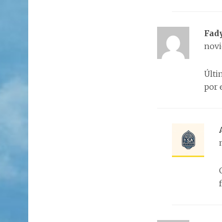
Fad
novi
Últi
por 