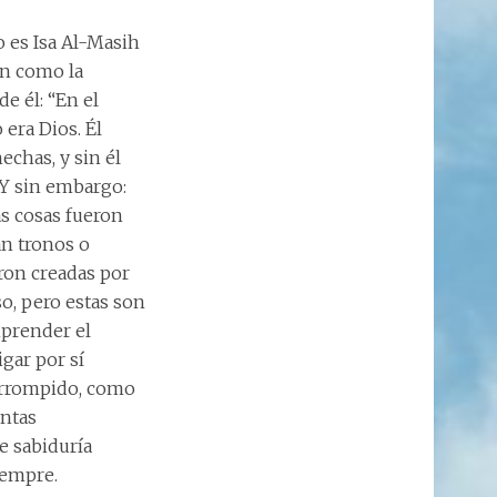
 es Isa Al-Masih
an como la
de él: “En el
 era Dios. Él
echas, y sin él
. Y sin embargo:
as cosas fueron
ean tronos o
ron creadas por
uso, pero estas son
mprender el
gar por sí
corrompido, como
antas
de sabiduría
iempre.