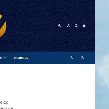
OS
RECURSOS
ie de
cionario