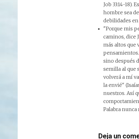
Job 33:14-18). 
hombre sea des
debilidades en
"Porque mis p
caminos, dice 
más altos que 
pensamientos. 
sino después d
semilla al que 
volverá a mí va
la envié" (Isaí
nuestros. Así 
comportamiento
Palabra nunca r
Deja un come