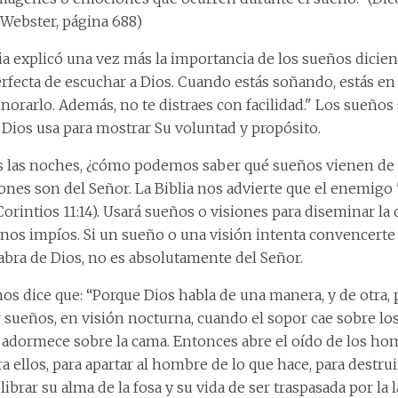
 Webster, página 688)
a explicó una vez más la importancia de los sueños dicie
rfecta de escuchar a Dios. Cuando estás soñando, estás en s
norarlo. Además, no te distraes con facilidad." Los sueños
 Dios usa para mostrar Su voluntad y propósito.
s las noches, ¿cómo podemos saber qué sueños vienen de
ones son del Señor. La Biblia nos advierte que el enemigo 
Corintios 11:14). Usará sueños o visiones para diseminar la 
os impíos. Si un sueño o una visión intenta convencerte
labra de Dios, no es absolutamente del Señor.
nos dice que: “Porque Dios habla de una manera, y de otra, 
r sueños, en visión nocturna, cuando el sopor cae sobre l
adormece sobre la cama. Entonces abre el oído de los homb
a ellos, para apartar al hombre de lo que hace, para destrui
librar su alma de la fosa y su vida de ser traspasada por la l