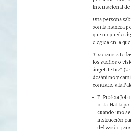
Internacional de
Una persona sabi
son la manera pe
que no puedes ig
elegida en la que
Si soñamos toda
los sueños o visi
ángel de luz" (2 
desánimo y camin
contrario a la Pa
El Profeta Job 
nota. Habla po
cuando uno se 
instrucción par
del varón, para 