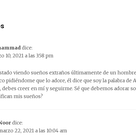
os
hammad
dice:
o 10, 2021 a las 3:58 pm
stado viendo sueños extraños últimamente de un hombre
co pidiéndome que lo adore, él dice que soy la palabra de A
, debes creer en mí y seguirme. Sé que debemos adorar sol
ifican mis sueños?
Noor
dice:
marzo 22, 2021 a las 10:04 am