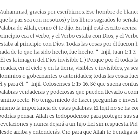
Muhammad, gracias por escribirnos. Ese hombre de blanco
(que la paz sea con nosotros) y los libros sagrados lo señal
Palabra de Allah, como él te dijo. En Injil está escrito acerca 
principio era el Verbo, y el Verbo estaba con Dios, y el Verbo
estaba al principio con Dios. Todas las cosas por él fueron h
nada de lo que ha sido hecho, fue hecho. ”- Injil, Juan 1: 1-3
“Él es la imagen del Dios invisible (…) Porque por él todas l
creadas, en el cielo y en la tierra, visibles e invisibles, ya s
dominios o gobernantes o autoridades; todas las cosas fue
él y para él. ”- Injil, Colosenses 1: 15-16. Sé que suena conf
palabras verdaderas y poderosas que pueden llevarlo a co
camino recto. No tenga miedo de hacer preguntas e investi
mismo la importancia de estas palabras. El Injil no se ha 
podrías pensar. Allah es todopoderoso para proteger sus s
revelaciones y nunca dejará a un hijo fiel sin respuesta. Pi
desde arriba y entenderás. Oro para que Allah te bendiga s