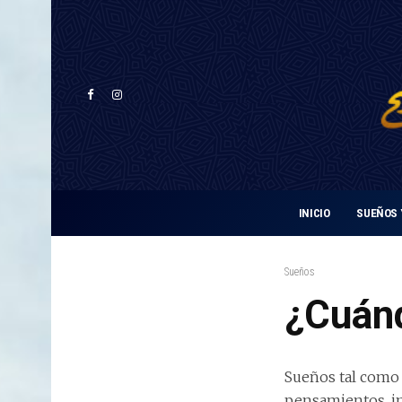
INICIO
SUEÑOS 
Sueños
¿Cuánd
Sueños tal como 
pensamientos, i