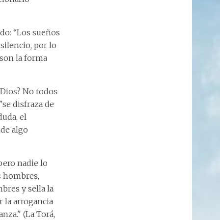
ndo: “Los sueños
ilencio, por lo
 son la forma
 Dios? No todos
"se disfraza de
duda, el
 de algo
pero nadie lo
os hombres,
res y sella la
r la arrogancia
anza." (La Torá,