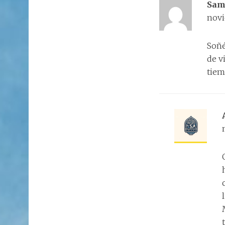
Sam
novi
Soñé
de v
tiem