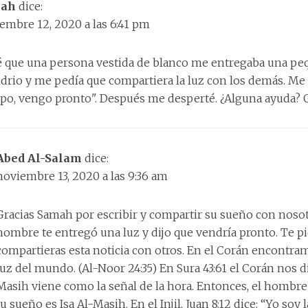
ah
dice:
embre 12, 2020 a las 6:41 pm
 que una persona vestida de blanco me entregaba una pe
idrio y me pedía que compartiera la luz con los demás. Me 
po, vengo pronto". Después me desperté. ¿Alguna ayuda? G
Abed Al-Salam
dice:
noviembre 13, 2020 a las 9:36 am
Gracias Samah por escribir y compartir su sueño con nosot
hombre te entregó una luz y dijo que vendría pronto. Te pi
compartieras esta noticia con otros. En el Corán encontram
luz del mundo. (Al-Noor 24:35) En Sura 43:61 el Corán nos di
Masih viene como la señal de la hora. Entonces, el hombre
tu sueño es Isa Al-Masih. En el Injil, Juan 8:12 dice: “Yo soy