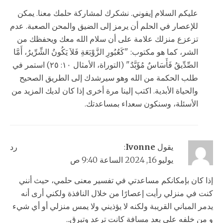
عليكم السلام إيفوني. نشكرك لمشاركة حلمك معنا. يمكن
للإعصار في الحلم أن يرمز إلى الضيق والمحن الصعبة. عدم
تزعزع منزلك علامة على أن سلام الله معك ويحفظك من
الشر، كما هو مكتوب: "كَعُبُورِ الزَّوْبَعَةِ فَلاَ يَكُونُ الشِّرِّيرُ، أَمَّا
الصِّدِّيقُ فَأَسَاسٌ مُؤَبَّدٌ." (التوراة، الأمثال ١٠: ٢٥) استمر في
طلب الحكمة من الله وهو سيرشدك إلى الطريق الصحيح
والحياة الأبدية. اكتب إلينا مرة أخرى إذا كان لديك المزيد من
الأسئلة، وسنكون سعداء بمساعدتك.
يقول
Ivonne
:
رد
يوليو 16, 2024 الساعة 9:40 ص
إذا كان بإمكانكم مساعدتي في تفسير معنى حلمي، حيث أنني
كنت في منزلي رأيت إعصارًا من خلال النافذة ولكني أرى أنه
يدمر المباني القريبة ولكنه لا يؤذيني ولا يمس منزلي أو أي شيء
و من خلفه على بعد مسافة كانت ترعد وتبرق...