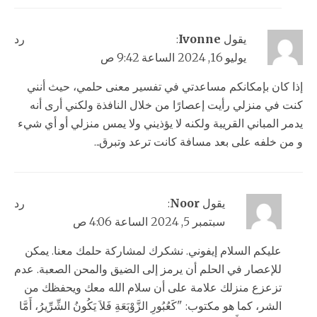
يقول
Ivonne
:
رد
يوليو 16, 2024 الساعة 9:42 ص
إذا كان بإمكانكم مساعدتي في تفسير معنى حلمي، حيث أنني
كنت في منزلي رأيت إعصارًا من خلال النافذة ولكني أرى أنه
يدمر المباني القريبة ولكنه لا يؤذيني ولا يمس منزلي أو أي شيء
و من خلفه على بعد مسافة كانت ترعد وتبرق...
يقول
Noor
:
رد
سبتمبر 5, 2024 الساعة 4:06 ص
عليكم السلام إيفوني. نشكرك لمشاركة حلمك معنا. يمكن
للإعصار في الحلم أن يرمز إلى الضيق والمحن الصعبة. عدم
تزعزع منزلك علامة على أن سلام الله معك ويحفظك من
الشر، كما هو مكتوب: "كَعُبُورِ الزَّوْبَعَةِ فَلاَ يَكُونُ الشِّرِّيرُ، أَمَّا