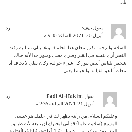
بك.
يقول
نايف
:
رد
أبريل 20, 2021 الساعة 9:30 م
السلام والرحمة تكرر معاي هذا الحلم 3 او 4 ليالي متتاليه وقت
الفجر أرى نفسه في القبر وقبري مضى ومنور جدا لأنه هناك
شخص بلباس أبيض بنور كل شيء حواليه وكان بقلي لا تخاف أنا
معاك أنا هو القيامة والحياة اتبعني
يقول
Fadi Al-Hakim
:
رد
أبريل 21, 2021 الساعة 2:36 م
وعليكم السلام. من رأيته يظهر لك في حلمك هو عيسى
المسيح (سلامه علينا) قد أتى ليخبرك أن تتبعه لأنه طريق
الحق وهذا مذكور في الانجيل “قَالَ لَهَا يَسُوعُ أَنَا هُوَ الْقِيَامَةُ