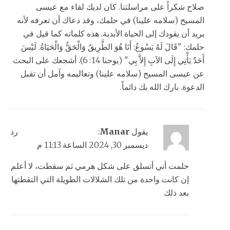
صلاح شكراً على مراسلتنا. كان لديك لقاء مع عيسى
المسيح (سلامه علينا) في حلمك، وقد دعاك أن تعرفه لأنه
يريد أن يقودك إلى الحياة الأبدية. هذه كلماته كما قيل في
حلمك: "قَالَ لَهُ يَسُوعُ: أَنَا هُوَ الطَّرِيقُ وَالْحَقُّ وَالْحَيَاةُ. لَيْسَ
أَحَدٌ يَأْتِي إِلَى الآبِ إِلاَّ بِي" (يوحنا 14: 6). أشجعك على البحث
عن عيسى المسيح (سلامه علينا) وتعاليمه وآمل أن تقبل
الدعوة. بارك الله بك دائماً.
يقول
Manar
:
رد
ديسمبر 30, 2024 الساعة 11:13 م
حلمت أني أتسلق على شكل هرمي ثم سقطت، لا أعلم
إن كانت واحدة من تلك الشلالات الطويلة التي التقطتها
بعد ذلك