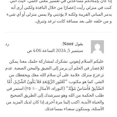
إذا كان بإمكانكم مساعدتي في تفسير معنى حلمي، حيث أنني
كنت في منزلي رأيت إعصارًا من خلال النافذة ولكني أرى أنه
يدمر المباني القريبة ولكنه لا يؤذيني ولا يمس منزلي أو أي شيء
و من خلفه على بعد مسافة كانت ترعد وتبرق...
يقول
Noor
:
رد
سبتمبر 5, 2024 الساعة 4:06 ص
عليكم السلام إيفوني. نشكرك لمشاركة حلمك معنا. يمكن
للإعصار في الحلم أن يرمز إلى الضيق والمحن الصعبة. عدم
تزعزع منزلك علامة على أن سلام الله معك ويحفظك من
الشر، كما هو مكتوب: "كَعُبُورِ الزَّوْبَعَةِ فَلاَ يَكُونُ الشِّرِّيرُ، أَمَّا
الصِّدِّيقُ فَأَسَاسٌ مُؤَبَّدٌ." (التوراة، الأمثال ١٠: ٢٥) استمر في
طلب الحكمة من الله وهو سيرشدك إلى الطريق الصحيح
والحياة الأبدية. اكتب إلينا مرة أخرى إذا كان لديك المزيد من
الأسئلة، وسنكون سعداء بمساعدتك.