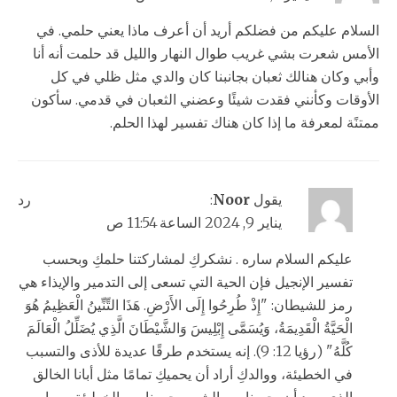
السلام عليكم من فضلكم أريد أن أعرف ماذا يعني حلمي. في
الأمس شعرت بشي غريب طوال النهار والليل قد حلمت أنه أنا
وأبي وكان هنالك ثعبان بجانبنا كان والدي مثل ظلي في كل
الأوقات وكأنني فقدت شيئًا وعضني الثعبان في قدمي. سأكون
ممتنًة لمعرفة ما إذا كان هناك تفسير لهذا الحلم.
يقول
Noor
:
رد
يناير 9, 2024 الساعة 11:54 ص
عليكم السلام ساره . نشكركِ لمشاركتنا حلمكِ وبحسب
تفسير الإنجيل فإن الحية التي تسعى إلى التدمير والإيذاء هي
رمز للشيطان: "إِذْ طُرِحُوا إِلَى الأَرْضِ. هَذَا التِّنِّينُ الْعَظِيمُ هُوَ
الْحَيَّةُ الْقَدِيمَةُ، وَيُسَمَّى إِبْلِيسَ وَالشَّيْطَانَ الَّذِي يُضَلِّلُ الْعَالَمَ
كُلَّهُ" (رؤيا 12: 9). إنه يستخدم طرقًا عديدة للأذى والتسبب
في الخطيئة، ووالدكِ أراد أن يحميكِ تمامًا مثل أبانا الخالق
الذي يريد أن يحمينا من الشر ويحررنا من الخطيئة. ربما