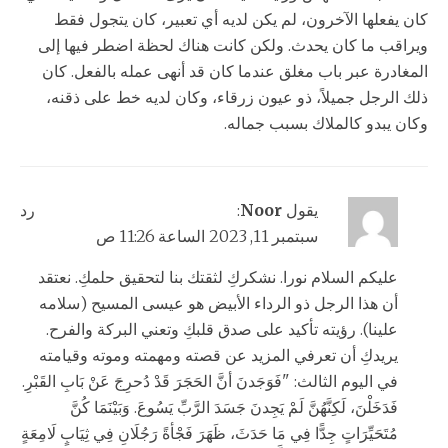
كان يفعلها الآخرون، لم يكن لديه أي تعبير، كان يتجول فقط
ويراقب ما كان يحدث. ولكن كانت هناك لحظة اضطر فيها إلى
المغادرة عبر باب مغلق عندما كان قد أنهى عمله بالفعل. كان
ذلك الرجل جميلاً، ذو عيون زرقاء، وكان لديه خط على ذقنه،
وكان يبدو كالملاك بسبب جماله.
يقول
Noor
:
رد
سبتمبر 11, 2023 الساعة 11:26 ص
عليكم السلام نورا. نشكركِ لثقتك بنا لتحقيق حلمكِ. نعتقد
أن هذا الرجل ذو الرداء الأبيض هو عيسى المسيح (سلامه
علينا). رؤيته تأكيد على صدق قلبكِ وتعني البركة والفرح.
يريدكِ أن تعرفي المزيد عن قصته ومهمته وموته وقيامته
في اليوم الثالث: "فَوَجَدنَ أنَّ الحَجَرَ قَدْ دُحرِجَ عَنْ بَابِ القَبْرِ.
فَدَخَلْنَ، لَكِنَّهُنَّ لَمْ يَجِدنَ جَسَدَ الرَّبِّ يَسُوعَ. وَبَيْنَمَا كُنَّ
مُتَحَيِّرَاتٍ جِدًّا فِي مَا حَدَثَ، ظَهَرَ فَجْأةً رَجُلَانِ فِي ثِيَابٍ لَامِعَةٍ