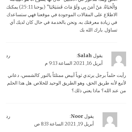
وَالْحَيَاةُ. مَنْ آمَنَ بِي وَلَوْ مَاتَ فَسَيَحْيَا” (يوحنا 11: 25) يمكنك
الاطلاع على المقالات الموجودة في موقعنا فهي ستساعدك
في زيادة معرفتك به. ونحن بالخدمة في حال كان لديك أي
تساؤل. بارك الله بك
يقول
Salah
:
رد
أبريل 16, 2021 الساعة 9:13 م
رأيت حلماً برجل يرتدي ثوباً أبيض ممتلئاً بالنور كالشمس، دعاني
لأتبع لأنه طريق الحق، وهو الطريق الوحيد للخلاص. هل هذا الحلم
من عند الله؟ ماذا يعني ذلك؟
يقول
Noor
:
رد
أبريل 19, 2021 الساعة 8:33 ص