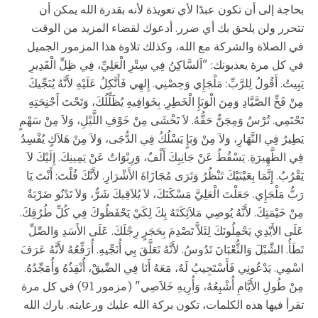
بحاجة إلى أن تكون عبدًا لأي تعويذة لأنه بقدرة الله يمكن أن
تتحرر ولن يلحق بك أي ضرر. أدعوك لقضاء المزيد من الوقت
في الصلاة والشركة مع الله، وكذلك تلاوة هذا المزمور الجميل
في كل مرة يعذبونك: "اَلسَّاكِنُ فِي سِتْرِ الْعَلِيِّ، فِي ظِلِّ الْقَدِيرِ
يَبِيتُ. أَقُولُ لِلرَّبِّ: مَلْجَإِي وَحِصْنِي. إِلهِي فَأَتَّكِلُ عَلَيْهِ لأَنَّهُ يُنَجِّيكَ
مِنْ فَخِّ الصَّيَّادِ وَمِنَ الْوَبَإِ الْخَطِرِ. بِخَوَافِيهِ يُظَلِّلُكَ، وَتَحْتَ أَجْنِحَتِهِ
تَحْتَمِي. تُرْسٌ وَمِجَنٌّ حَقُّهُ. لاَ تَخْشَى مِنْ خَوْفِ اللَّيْلِ، وَلاَ مِنْ سَهْمٍ
يَطِيرُ فِي النَّهَارِ، وَلاَ مِنْ وَبَإٍ يَسْلُكُ فِي الدُّجَى، وَلاَ مِنْ هَلاَكٍ يُفْسِدُ
فِي الظَّهِيرَةِ. يَسْقُطُ عَنْ جَانِبِكَ أَلْفٌ، وَرِبْوَاتٌ عَنْ يَمِينِكَ. إِلَيْكَ لاَ
يَقْرُبُ. إِنَّمَا بِعَيْنَيْكَ تَنْظُرُ وَتَرَى مُجَازَاةَ الأَشْرَارِ. لأَنَّكَ قُلْتَ: أَنْتَ يَا
رَبُّ مَلْجَإِي. جَعَلْتَ الْعَلِيَّ مَسْكَنَكَ، لاَ يُلاَقِيكَ شَرٌّ، وَلاَ تَدْنُو ضَرْبَةٌ
مِنْ خَيْمَتِكَ. لأَنَّهُ يُوصِي مَلاَئِكَتَهُ بِكَ لِكَيْ يَحْفَظُوكَ فِي كُلِّ طُرُقِكَ.
عَلَى الأَيْدِي يَحْمِلُونَكَ لِئَلاَّ تَصْدِمَ بِحَجَرٍ رِجْلَكَ. عَلَى الأَسَدِ وَالصِّلِّ
تَطَأُ. الشِّبْلَ وَالثُّعْبَانَ تَدُوسُ. لأَنَّهُ تَعَلَّقَ بِي أُنَجِّيهِ. أُرَفِّعُهُ لأَنَّهُ عَرَفَ
اسْمِي. يَدْعُونِي فَأَسْتَجِيبُ لَهُ، مَعَهُ أَنَا فِي الضِّيقْ، أُنْقِذُهُ وَأُمَجِّدُهُ.
مِنْ طُولِ الأَيَّامِ أُشْبِعُهُ، وَأُرِيهِ خَلاَصِي" (مزمور 91) في كل مرة
تقرأ فيها هذه الكلمات، تكون بركة الله عليك ورعايته. بارك الله