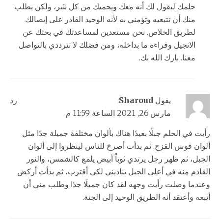
حلمك ليقول لك أنه معك ويحميك من كل شَر، ولكن يطلب
منك أن تتبعيه وتؤمني به لأنه الوحيد القادر على إيصالك
لطريق الخلاص. نحن مستعدين لمساعدتك في بحثك عن
الانجيل وقراءة ما بداخله، ومن فضلك لا تترددي بالتواصل
معنا. بارك الله بك.
يقول
Sharoud
:
رد
مارس 26, 2021 الساعة 11:59 م
رأيت في الحلم جبلًا بعيدًا هناك بألوان مختلفة جميلة جدًا مثل
ألوان قوس القزح. ثم بدأت أصرخ للناس لينظروا إلى ألوان
الجبل، ثم ظهر رجل يرتدي ثوباً أبيض يلمع كالشمس، والنور
القادم منه في أعلى الجبل يناديني لكي أقترب، ثم بدأت أركض
وعندما وصلت رأيت وجهه لقد كان جميلًا جدًا وطلب مني أن
أتبعه وأعتقد أنه الطريق الوحيد إلى الجنة.