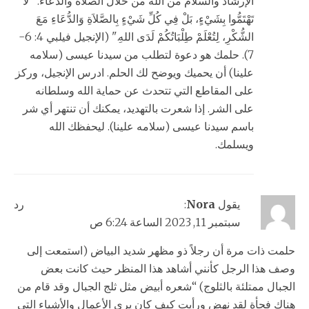
الإرشاد والسلام من الله من خلال الصلاة والدعاء. "لاَ
تَهْتَمُّوا بِشَيْءٍ، بَلْ فِي كُلِّ شَيْءٍ بِالصَّلاَةِ وَالدُّعَاءِ مَعَ
الشُّكْرِ، لِتُعْلَمْ طِلْبَاتُكُمْ لَدَى اللهِ." (الإنجيل فيلبي 4: 6-
7). حلمك هو دعوة لتطلب من سيدنا عيسى (سلامه
علينا) أن يحميك ويوضح لك الحلم. ادرس الإنجيل، وركز
على المقاطع التي تتحدث عن حماية الله وسلطانه
على الشر. إذا شعرت بالتهديد، يمكنك أن تنتهر أي شر
باسم سيدنا عيسى (سلامه علينا). ليحفظك الله
ويسلمك.
يقول
Nora
:
رد
سبتمبر 11, 2023 الساعة 6:24 ص
حلمت ذات مرة أن رجلاً ذو مظهر شديد البياض (استمعت إلى
وصف هذا الرجل كأنني أشاهد هذا المنظر حيث كانت بعض
الجبال ممتلئة بالثلوج) “شعره أبيض مثل ثلج الجبال وقد قام من
هناك فجأة لقد نهض ورأيت كيف كان يرى الأعمال والأشياء التي