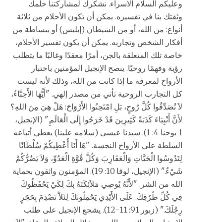
وعليكم السلام الاسراء. نشكرك لمشاركتنا حلمك
وثقتك بنا في تفسيره. يمكن أن تكون الأحلام من ثلاثة
أنواع: من الله، أو من الشيطان (إبليس) أو ببساطة من
أفكار الشخص وتجاربه. يمكن أن يكون تفسير الأحلام،
خاصة تلك المتعلقة بالجن، أمرًا معقدًا وغالبًا ما يتطلب
رؤية وفهمًا روحيًا. ينصح الإنجيل المؤمنين باختبار
الأرواح لمعرفة ما إذا كانت من الله، وذلك لأنه ليست
كل التجارب الروحية تأتي من مصدر إلهي. "أَيُّهَا الأَحِبَّاءُ،
لاَ تُصَدِّقُوا كُلَّ رُوحٍ، بَلِ امْتَحِنُوا الأَرْوَاحَ: هَلْ هِيَ مِنَ اللهِ؟
لأَنَّ أَنْبِيَاءَ كَذَبَةً كَثِيرِينَ قَدْ خَرَجُوا إِلَى الْعَالَمِ." (الإنجيل،
1 يوحنا 4: 1). سيدنا عيسى (سلامه علينا) يعطي أتباعه
السلطة على الأرواح النجسة. "هَا أَنَا أُعْطِيكُمْ سُلْطَانًا
لِتَدُوسُوا الْحَيَّاتِ وَالْعَقَارِبَ وَكُلَّ قُوَّةِ الْعَدُوِّ، وَلاَ يَضُرُّكُمْ
شَيْءٌ." (الإنجيل، لوقا 10: 19). المؤمنون واثقون بحماية
الله من الشر. "لأَنَّهُ يُوصِي مَلاَئِكَتَهُ بِكَ لِكَيْ يَحْفَظُوكَ
فِي كُلِّ طُرُقِكَ. عَلَى الأَيْدِي يَحْمِلُونَكَ لِئَلاَّ تَصْدِمَ بِحَجَرٍ
رِجْلَكَ." (زبور 91: 11-12). يشجع الإنجيل على طلب