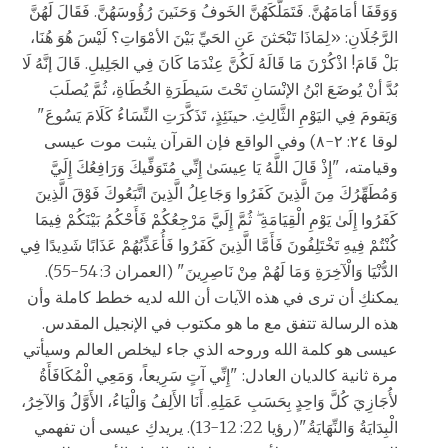
وَوَقَفَا أمَامَهُنَّ. فَتَمَلَّكَهُنَّ الخَوفُ وَحَنَينَ رُؤُوسَهُنَّ. فَقَالَ لَهُنَّ
الرَّجُلَانِ: «لِمَاذَا تَبْحَثنَ عَنِ الحَيِّ بَيْنَ الأمْوَاتِ؟ لَيْسَ هُوَ هُنَا،
بَلْ قَامَ! اذْكُرْنَ مَا قَالَهُ لَكُنَّ عِنْدَمَا كَانَ فِي الجَلِيلِ. قَالَ إنَّهُ لَا
بُدَّ أنْ يُوضَعَ ابْنُ الإنْسَانِ تَحْتَ سَيطَرَةِ الخُطَاةِ، ثُمَّ يُصلَبَ
وَيَقومَ فِي اليَوْمِ الثَّالِثِ. حينَئِذٍ، تَذَكَّرَتِ النِّسَاءُ كَلَامَ يَسُوعَ"
لوقا ٢٤: ٢-٨) وفي الواقع فإن القرآن يثبت موت عيسى
وقيامته، "إِذْ قَالَ اللَّهُ يَا عِيسَىٰ إِنِّي مُتَوَفِّيكَ وَرَافِعُكَ إِلَيَّ
وَمُطَهِّرُكَ مِنَ الَّذِينَ كَفَرُوا وَجَاعِلُ الَّذِينَ اتَّبَعُوكَ فَوْقَ الَّذِينَ
كَفَرُوا إِلَىٰ يَوْمِ الْقِيَامَةِ ۖ ثُمَّ إِلَيَّ مَرْجِعُكُمْ فَأَحْكُمُ بَيْنَكُمْ فِيمَا
كُنْتُمْ فِيهِ تَخْتَلِفُونَ فَأَمَّا الَّذِينَ كَفَرُوا فَأُعَذِّبُهُمْ عَذَابًا شَدِيدًا فِي
الدُّنْيَا وَالْآخِرَةِ وَمَا لَهُمْ مِنْ نَاصِرِينَ" (العمران 3: 54-55).
يمكنكِ أن ترى في هذه الآيات أن الله لديه خطط كاملة وأن
هذه الرسالة تتفق مع ما هو مكتوب في الإنجيل المقدس.
عيسى هو كلمة الله وروحه الذي جاء ليخلص العالم وسيأتي
مرة ثانية كالديان العادل: "إِنِّي آتٍ سَرِيعاً، وَمَعِي الْمُكَافَأَةُ
لأُجَازِيَ كُلَّ وَاحِدٍ بِحَسَبِ عَمَلِهِ. أَنَا الأَلِفُ وَالْيَاءُ، الأَوَّلُ وَالآخِرُ،
الْبِدَايَةُ وَالنِّهَايَةُ."(رؤيا 22: 12-13). يريدكِ عيسى أن تفهمي