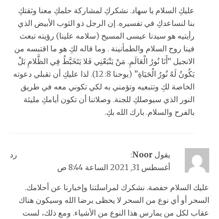
عليكِ السلام يا سهاد. نشكركِ لمشاركة حلمكِ معنا وثقتكِ
بنا لنساعدكِ في تفسيره. إن الرجل ذو الثوب الأبيض الذي
رأيتيه هو سيدنا عيسى المسيح (سلامه علينا) رؤيته تبعث
فينا روح السلام والطمأنينة . وما قاله لكِ هو ما اقتبسه من
الانجيل “أَنَا نُورُ الْعَالَمِ. مَنْ يَتْبَعْنِي فَلا يَتَخَبَّطُ فِي الظَّلامِ بَلْ
يَكُونُ لَهُ نُورُ الْحَيَاةِ” (يوحنا 8: 12). لذا عليكِ أن تقبلي دعوته
الخاصة لكِ وتتبعيه وتؤمني به لكي تكوني معه في طريق
النور الذي سيوصلكِ للجنة. وصلاتنا أن تكون أيامكِ مليئة
بالفرح والسلام. بارك الله بكِ.
يقول
Noor
:
رد
أغسطس 31, 2021 الساعة 8:44 ص
عليك السلام حفصة. نشكرك لمراسلتنا وإخبارنا عن أحلامك.
السحر أو أي نوع من السحر لا يحظى برضا الله وسيكون هناك
عقاب لكل من يمارس هذا النوع من الأشياء. ومع ذلك، لست