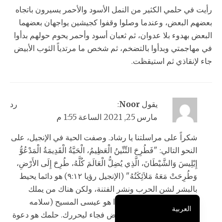
رأيت في حلمي الكثير من النمل الأسود والأحمر يسيرون باتجاه
بعضهم البعض، وعندما وصلوا وقفوا كجيشين يواجهان بعضهما
البعض بهدوء بلا عدوان، ثم ثعبان أسود وأحمر يحوم حولهم بدأوا
في مهاجمتي وبدأوا بالتضخم، ثم شخص ما مرتدياً الثوب الأبيض
جاء لإنقاذي ثم استيقظت.
አማርኛ
كوردی‎
يقول
Noor
:
رد
Türkçe
مارس 25, 2021 الساعة 1:55 م
Français
شكراً على مراسلتنا يا رشاد. وصفت الحية في الإنجيل، على
فارسی
النحو التالي: "فَطُرِحَ التِّنِّينُ الْعَظِيمُ، الْحَيَّةُ الْقَدِيمَةُ الْمَدْعُوُّ
Português do Brasil
إِبْلِيسَ وَالشَّيْطَانَ، الَّذِي يُضِلُّ الْعَالَمَ كُلَّهُ، طُرِحَ إِلَى الأَرْضِ،
وَطُرِحَتْ مَعَهُ مَلاَئِكَتُهُ" (الإنجيل رؤيا ٩:١٢) هو دائما يحيط
Español
بالبشر لشن الحرب ونشر الفتنة، ولكن هناك من يملك
English
سلطان لهزيمة الثعبان. هذا هو عيسى المسيح (سلامه
العربية
علينا) ورأيته مرتدياً ثوباً أبيض فجاء ليحررك. حلمك هو دعوة