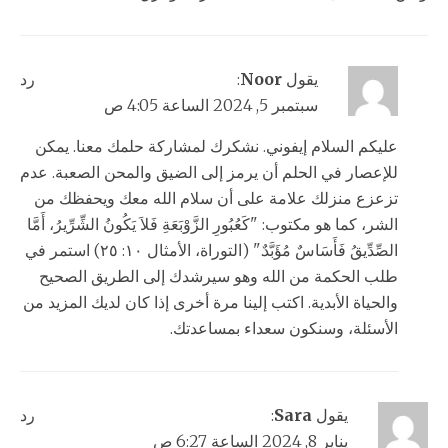
يقول
Noor
:
رد
سبتمبر 5, 2024 الساعة 4:05 ص
عليكم السلام إيفوني. نشكرك لمشاركة حلمك معنا. يمكن
للإعصار في الحلم أن يرمز إلى الضيق والمحن الصعبة. عدم
تزعزع منزلك علامة على أن سلام الله معك ويحفظك من
الشر، كما هو مكتوب: "كَعُبُورِ الزَّوْبَعَةِ فَلاَ يَكُونُ الشِّرِّيرُ، أَمَّا
الصِّدِّيقُ فَأَسَاسٌ مُؤَبَّدٌ." (التوراة، الأمثال ١٠: ٢٥) استمر في
طلب الحكمة من الله وهو سيرشدك إلى الطريق الصحيح
والحياة الأبدية. اكتب إلينا مرة أخرى إذا كان لديك المزيد من
الأسئلة، وسنكون سعداء بمساعدتك.
يقول
Sara
:
رد
يناير 8, 2024 الساعة 6:27 ص