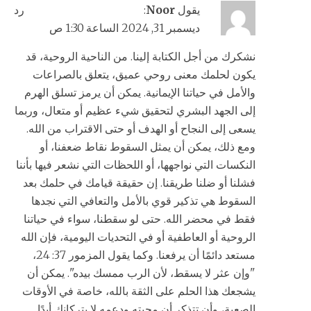
يقول
Noor
:
رد
ديسمبر 31, 2024 الساعة 1:30 ص
نشكرك من أجل الكتابة إلينا. من الناحية الروحية، قد
يكون لحلمك معنى روحي عميق، يتعلق بالصراعات
والأمل في حياتنا الإيمانية. يمكن أن يرمز تسلق الهرم
إلى الجهد البشري لتحقيق شيء عظيم أو متعال، وربما
يسعى إلى النجاح أو الهدف أو حتى الاقتراب من الله.
ومع ذلك، يمكن أن يمثل السقوط نقاط ضعفنا، أو
النكسات التي نواجهها، أو اللحظات التي نشعر فيها بأننا
فشلنا أو ضلنا طريقنا. إن حقيقة قيامك في حلمك بعد
السقوط هي تذكير قوي بالأمل والتعافي التي نجدها
فقط في محضر الله. حتى لو سقطنا، سواء في حياتنا
الروحية أو العاطفية أو في التحديات اليومية، فإن الله
مستعد دائمًا أن يرفعنا. وكما يقول المزمور 37: 24،
"وإن عثر لا يسقط، لأن الرب ممسك بيده". يمكن أن
يشجعك هذا الحلم على الثقة بالله، خاصة في الأوقات
الصعبة، وأن تتذكر أن محبته ودعمه لا يتركانك أبدًا.