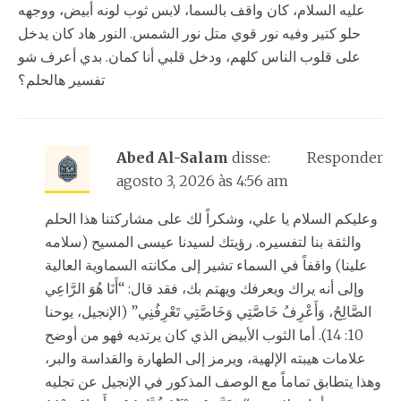
عليه السلام، كان واقف بالسما، لابس ثوب لونه أبيض، ووجهه
حلو كتير وفيه نور قوي متل نور الشمس. النور هاد كان يدخل
على قلوب الناس كلهم، ودخل قلبي أنا كمان. بدي أعرف شو
تفسير هالحلم؟
Abed Al-Salam
disse:
Responder
agosto 3, 2026 às 4:56 am
وعليكم السلام يا علي، وشكراً لك على مشاركتنا هذا الحلم
والثقة بنا لتفسيره. رؤيتك لسيدنا عيسى المسيح (سلامه
علينا) واقفاً في السماء تشير إلى مكانته السماوية العالية
وإلى أنه يراك ويعرفك ويهتم بك، فقد قال: “أَنَا هُوَ الرَّاعِي
الصَّالِحُ، وَأَعْرِفُ خَاصَّتِي وَخَاصَّتِي تَعْرِفُنِي” (الإنجيل، يوحنا
10: 14). أما الثوب الأبيض الذي كان يرتديه فهو من أوضح
علامات هيبته الإلهية، ويرمز إلى الطهارة والقداسة والبر،
وهذا يتطابق تماماً مع الوصف المذكور في الإنجيل عن تجليه