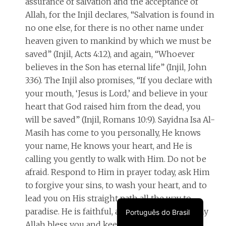
assurance of salvation and the acceptance of
Allah, for the Injil declares, “Salvation is found in
no one else, for there is no other name under
heaven given to mankind by which we must be
saved” (Injil, Acts 4:12), and again, “Whoever
believes in the Son has eternal life” (Injil, John
አማርኛ
3:36). The Injil also promises, “If you declare with
your mouth, ‘Jesus is Lord,’ and believe in your
heart that God raised him from the dead, you
Türkçe
will be saved” (Injil, Romans 10:9). Sayidna Isa Al-
Français
Masih has come to you personally, He knows
your name, He knows your heart, and He is
فارسی
calling you gently to walk with Him. Do not be
Español
afraid. Respond to Him in prayer today, ask Him
العربية
to forgive your sins, to wash your heart, and to
English
lead you on His straight path all the way to
paradise. He is faithful, and He will answer. May
Português do Brasil
Allah bless you and keep you as you take this