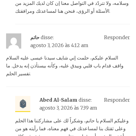
وسلامه، ولا تتردّد في التواصل معنا إن كان لديك المزيد من
الأسئلة أو الرؤى، فنحن هنا لمساعدتك ومرافقتك.
Responder
disse:
حاتم
agosto 3, 2026 às 4:12 am
السلام عليكم، حلمت إني شايف سيدنا عيسى عليه السلام
واقف قدام باب قلبي وبيدق عليه، وكأنه بيستأذن إنه يدخل. ما
تفسير الحلم.
Abed Al-Salam
disse:
Responder
agosto 3, 2026 às 7:39 am
وعليكم السلام يا حاتم، وشكراً لك على مشاركتنا هذا الحلم
وعلى ثقتك بنا لمساعدتك في فهم معناه، فما رأيته هو من