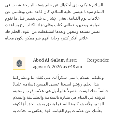
السلام عليكم، بدي أحكيلك عن حلم شفته البارحة. شفت في
المنام سيدنا عيسى عليه السلام، كان قاعد معي ويعلمني عن
علامات يوم القيامة، يعني الإشارات يلي بتصير قبل ما تقوم
القيامة. وبعدين، عطاني كتاب وقلي: هاد الكتاب رح يساعدك
تصير مستعد ومجهز. وبعدها استيقظت من النوم، الحلم هاد
خلاني أفكر كتير، وحابة أفهم شو ممكن يكون معناه.
Abed Al-Salam
disse:
Responder
agosto 6, 2026 às 6:18 am
وعليكم السلام يا منى. شكراً لك على ثقتك بنا ومشاركتنا
هذا الحلم. رؤيتكِ لسيدنا عيسى المسيح (سلامه علينا)
جالساً معكِ ليست تفصيلاً عابراً، بل هي علامة قرب ومحبة،
فرؤيته في المنام هي بشارة بالسلامة والطمأنينة والسلام
الدائم، ولأنه هو كلمة الله، فما ينطق به هو الحق. أمّا كونه
يعلّمكِ عن علامات يوم القيامة، فهذا يعكس ما تحدّث به