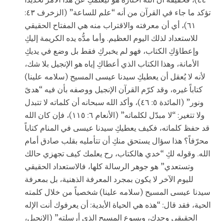
تؤكد ما جاء في القرآن من أنه “علم للساعة” (الزخرف ٤٣:
٦١)، أي أن معرفته والاقتراب منه هي المفتاح الحقيقي
للاستعداد لذلك اليوم العظيم. وأما مدُّه يده الكريمة إليكِ
وإعطاؤكِ الكتاب، فهو لم يخبركِ فقط بل وضع في يديكِ
الأمانة، وهذا الكتاب الذي أعطاكِ إياه هو الإنجيل بلا شك،
لأنه لا يُعقل أن يعطيكِ سيدنا عيسى المسيح (سلامه علينا)
كتاباً غيره، وقد كرّم القرآن الإنجيل ووصفه بأن فيه “هدىً
ونور” (المائدة ٥: ٤٦)، وأكد الله سبحانه أن كلماته لا تتبدل
ولا تتغير: “لا مبدّل لكلماته” (الأنعام ٦: ١١٥)، فإن كان الله
قد حفظ كلماته، فكيف يعطيكِ سيدنا عيسى في المنام كتاباً
محرّفاً؟ هذا سؤال يستحق منكِ أن تتأمليه بقلب صادق أمام
الله. وقوله لكِ “خدي هالكتاب، رح يعلمك كيف تجهزي حالك
وتستعدي” هو جوهر الرسالة كلها، فالاستعداد الحقيقي
لليوم الآخر لا يكون بمجرد المعرفة الذهنية، بل بمعرفة
سيدنا عيسى المسيح (سلامه علينا) شخصياً من خلال كلمته
الحية، فقد قال: “هذه هي الحياة الأبدية: أن يعرفوك أنت الإله
الحقيقي وحدك، ويسوع المسيح الذي أرسلته” (الإنجيل،