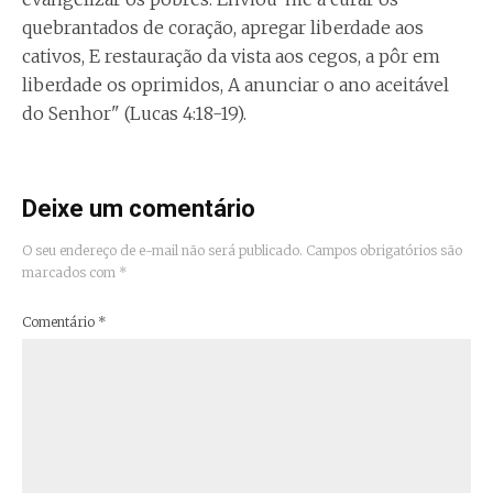
quebrantados de coração, apregar liberdade aos
cativos, E restauração da vista aos cegos, a pôr em
liberdade os oprimidos, A anunciar o ano aceitável
do Senhor" (Lucas 4:18-19).
Deixe um comentário
O seu endereço de e-mail não será publicado.
Campos obrigatórios são
marcados com
*
Comentário
*