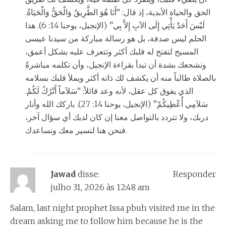
الحق والحياة الأبدية، إذ قال: “أَنَا هُوَ الطَّرِيقُ وَالْحَقُّ وَالْحَيَاةُ.
لَيْسَ أَحَدٌ يَأْتِي إِلَى الآبِ إِلاَّ بِي” (الإنجيل، يوحنا 14: 6). هذا
الحلم ليس صدفة، بل هو رسالة مباركة من سيدنا عيسى
المسيح لتفتح له قلبك أكثر وتتعرف عليه بشكل أعمق،
ونشجعك بشدة أن تبدأ بقراءة الإنجيل، وأن تكلمه مباشرةً
بالصلاة طالباً منه أن يكشف لك ذاته أكثر ويملأ قلبك بسلامه
الذي يفوق كل عقل، لأنه وعد قائلاً: “سَلاَماً أَتْرُكُ لَكُمْ.
سَلاَمِي أُعْطِيكُمْ” (الإنجيل، يوحنا 14: 27). باركك الله وأنار
دربك، ولا تتردد بالتواصل معنا إن كان لديك أي سؤال آخر،
فنحن هنا لنسير معك ونساعدك.
Jawad
disse:
Responder
julho 31, 2026 às 12:48 am
Salam, last night prophet Issa pbuh visited me in the
dream asking me to follow him because he is the