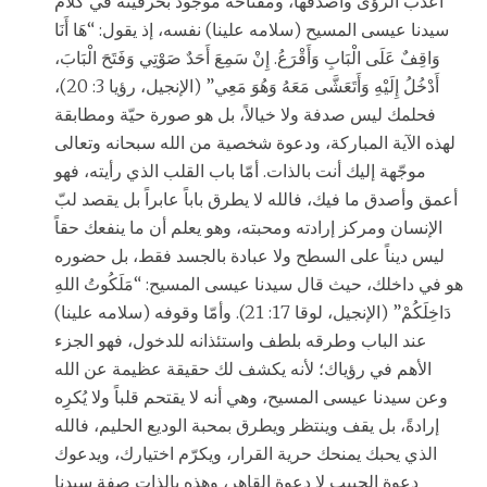
أعذب الرؤى وأصدقها، ومفتاحه موجود بحرفيته في كلام
سيدنا عيسى المسيح (سلامه علينا) نفسه، إذ يقول: “هَا أَنَا
وَاقِفٌ عَلَى الْبَابِ وَأَقْرَعُ. إِنْ سَمِعَ أَحَدٌ صَوْتِي وَفَتَحَ الْبَابَ،
أَدْخُلُ إِلَيْهِ وَأَتَعَشَّى مَعَهُ وَهُوَ مَعِي” (الإنجيل، رؤيا 3: 20)،
فحلمك ليس صدفة ولا خيالاً، بل هو صورة حيّة ومطابقة
لهذه الآية المباركة، ودعوة شخصية من الله سبحانه وتعالى
موجّهة إليك أنت بالذات. أمّا باب القلب الذي رأيته، فهو
أعمق وأصدق ما فيك، فالله لا يطرق باباً عابراً بل يقصد لبّ
الإنسان ومركز إرادته ومحبته، وهو يعلم أن ما ينفعك حقاً
ليس ديناً على السطح ولا عبادة بالجسد فقط، بل حضوره
هو في داخلك، حيث قال سيدنا عيسى المسيح: “مَلَكُوتُ اللهِ
دَاخِلَكُمْ” (الإنجيل، لوقا 17: 21). وأمّا وقوفه (سلامه علينا)
عند الباب وطرقه بلطف واستئذانه للدخول، فهو الجزء
الأهم في رؤياك؛ لأنه يكشف لك حقيقة عظيمة عن الله
وعن سيدنا عيسى المسيح، وهي أنه لا يقتحم قلباً ولا يُكرِه
إرادةً، بل يقف وينتظر ويطرق بمحبة الوديع الحليم، فالله
الذي يحبك يمنحك حرية القرار، ويكرّم اختيارك، ويدعوك
دعوة الحبيب لا دعوة القاهر، وهذه بالذات صفة سيدنا