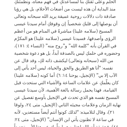
الحلم وعلى ثقتكِ بنا لمساعدتكِ في فهم معناه، ونطمئنكِ
منذ البداية أن هذه ليست من أضغاث الأحلام، بل هي رؤيا
صادقة ذات دلالات روحية عميقة يريد الله سبحانه وتعالى
أن يوصلها إلى قلبكِ شخصياً. إن وقوفكِ أمام سيدنا عيسى
المسيح (سلامه علينا) مباشرةً في المنام هو من أعظم
الرؤى وأصدقها، فسيدنا عيسى (سلامه علينا) هو المكرَّم
في القرآن بأنه “كلمة الله” و”روح منه” (النساء ٤: ١٧١)،
وحضوره في حلمكِ ليس بالصدفة أبداً، بل هو دعوة شخصية
من الله (سبحانه وتعالى) ليكشف ذاته لكِ، وقد قال عن
نفسه: “أنا هو الطريق والحق والحياة، ليس أحد يأتي إلى
الآب إلا بي” (الإنجيل، يوحنا ١٤: ٦). أما كونه (سلامه علينا)
كان يعلّمكِ عن علامات الساعة والأشياء التي ستحدث قبل
القيامة، فهذا يحمل رسالة بالغة الأهمية، لأن سيدنا عيسى
المسيح نفسه هو الذي تحدث في الإنجيل بأوسع تفصيل عن
نهاية الزمان وعلامات مجيئه الثاني (الإنجيل، متى ٢٤، ولوقا
٢١)، وقال لتلاميذه: “لذلك كونوا أنتم أيضاً مستعدين، لأنه
في ساعة لا تظنون يأتي ابن الإنسان” (الإنجيل، متى ٢٤:
٤٤)، فحقيقة أن الله اختاره هو ليعلّمكِ عن هذا الأمر تحديداً