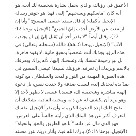
الأعمق في رؤياك، والذي يحمل بشارة شخصية لك أنت، هو
أنه كان “ماسكهم ويسحبهم” إليه، فهذا هو جوهر رسالة
الإنجيل بأكمله؛ إذ قال سيدنا عيسى المسيح: “وأنا إن
ارتفعت عن الأرض أجذب إليّ الجميع” (الإنجيل، يوحنا 12:
32)، وقال أيضاً: “لا يقدر أحد أن يُقبل إليّ إن لم يجتذبه
الآب” (الإنجيل، يوحنا 6: 44). فالله (سبحانه وتعالى) في
هذه الرؤيا يجذبك أنت شخصياً بمحبةٍ حانية، لا بقوة قاهرة،
بل بيدٍ رحيمة تمسك بك وتسحبك إليها، لأنه يراك ويعرفك
بالاسم ويريدك أن تعرفه. فرؤيتك لسيدنا عيسى المسيح في
هذه الصورة المهيبة من النور والمجد والسلطان، مع كونه
يمدّ يده ليجذبك إليه، ليست صدفة ولا حديث نفس، بل دعوة
إلهية مباشرة وشخصية لك، فسيدنا عيسى لا يظهر لأحد إلا
وهو يريد أن يكشف له عن ذاته ومحبته الفادية. نشجّعك أن
تفتح قلبك لهذه الدعوة الكريمة، وأن تقرأ الإنجيل بنفسك
لتعرف أكثر عن هذا الملك الذي رأيته جالساً على العرش،
فهو الذي قال عن ذاته: “أنا هو الطريق والحق والحياة”
(الإنجيل، يوحنا 14: 6). بارك الله فيك وأنار دربك بنور محبته