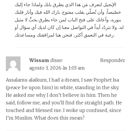
الإنجيل لتعرف مَن هذا الذي يطرق بابك ولماذا جاء إليك
خصّيصاً، وأن تُصلّي بقلب مفتوح. بارك الله فيك وأنار قلبك
بنوره، وأعانك على فتح الباب لمن جاء يطرق بحبٍّ لا مثيل
له، ولا تتردّد أبداً في التواصل معنا إن كان لديك أي سؤال أو
رغبة في التعمق أكثر، فنحن هنا لمرافقتك ومساعدتك.
Wissam
disse:
Responder
agosto 3, 2026 às 1:03 am
Assalamu alaikum, I had a dream, I saw Prophet Isa
(peace be upon him) in white, standing in the sky.
He asked me why I don’t believe in him. Then he
said, follow me, and you’ll find the straight path. He
touched and blessed me. I woke up confused, since
I’m Muslim. What does this mean?