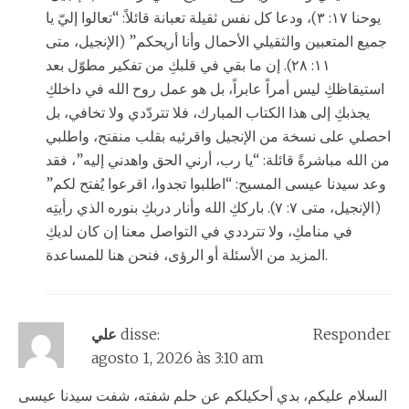
يوحنا ١٧: ٣)، ودعا كل نفس ثقيلة تعبانة قائلاً: “تعالوا إليّ يا
جميع المتعبين والثقيلي الأحمال وأنا أريحكم” (الإنجيل، متى
١١: ٢٨). إن ما بقي في قلبكِ من تفكير مطوّل بعد
استيقاظكِ ليس أمراً عابراً، بل هو عمل روح الله في داخلكِ
يجذبكِ إلى هذا الكتاب المبارك، فلا تتردّدي ولا تخافي، بل
احصلي على نسخة من الإنجيل واقرئيه بقلب منفتح، واطلبي
من الله مباشرةً قائلة: “يا رب، أرني الحق واهدني إليه”، فقد
وعد سيدنا عيسى المسيح: “اطلبوا تجدوا، اقرعوا يُفتح لكم”
(الإنجيل، متى ٧: ٧). بارككِ الله وأنار دربكِ بنوره الذي رأيتِه
في منامكِ، ولا تترددي في التواصل معنا إن كان لديكِ
المزيد من الأسئلة أو الرؤى، فنحن هنا للمساعدة.
Responder
disse:
علي
agosto 1, 2026 às 3:10 am
السلام عليكم، بدي أحكيلكم عن حلم شفته، شفت سيدنا عيسى