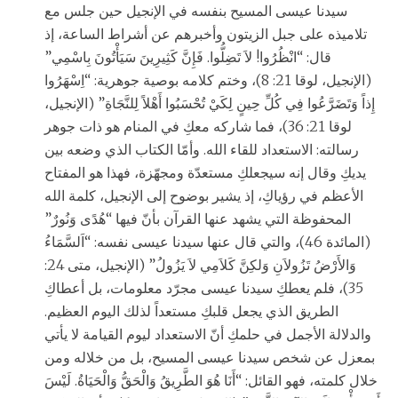
سيدنا عيسى المسيح بنفسه في الإنجيل حين جلس مع
تلاميذه على جبل الزيتون وأخبرهم عن أشراط الساعة، إذ
قال: “انْظُرُوا! لاَ تَضِلُّوا. فَإِنَّ كَثِيرِينَ سَيَأْتُونَ بِاسْمِي”
(الإنجيل، لوقا 21: 8)، وختم كلامه بوصية جوهرية: “اِسْهَرُوا
إِذاً وَتَضَرَّعُوا فِي كُلِّ حِينٍ لِكَيْ تُحْسَبُوا أَهْلاً لِلنَّجَاةِ” (الإنجيل،
لوقا 21: 36)، فما شاركه معكِ في المنام هو ذات جوهر
رسالته: الاستعداد للقاء الله. وأمّا الكتاب الذي وضعه بين
يديكِ وقال إنه سيجعلكِ مستعدّة ومجهّزة، فهذا هو المفتاح
الأعظم في رؤياكِ، إذ يشير بوضوح إلى الإنجيل، كلمة الله
المحفوظة التي يشهد عنها القرآن بأنّ فيها “هُدًى وَنُورٌ”
(المائدة 46)، والتي قال عنها سيدنا عيسى نفسه: “اَلسَّمَاءُ
وَالأَرْضُ تَزُولاَنِ وَلكِنَّ كَلاَمِي لاَ يَزُولُ” (الإنجيل، متى 24:
35)، فلم يعطكِ سيدنا عيسى مجرّد معلومات، بل أعطاكِ
الطريق الذي يجعل قلبكِ مستعداً لذلك اليوم العظيم.
والدلالة الأجمل في حلمكِ أنّ الاستعداد ليوم القيامة لا يأتي
بمعزل عن شخص سيدنا عيسى المسيح، بل من خلاله ومن
خلال كلمته، فهو القائل: “أَنَا هُوَ الطَّرِيقُ وَالْحَقُّ وَالْحَيَاةُ. لَيْسَ