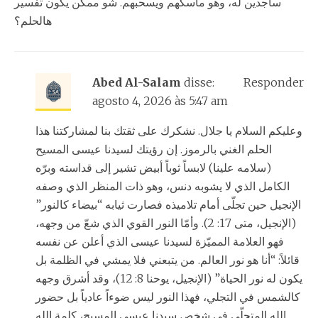
ساجدين له، وهو ماسكهم ويسحبهم. شو ممكن يكون تفسير
هالحلم؟
Abed Al-Salam
disse:
Responder
agosto 4, 2026 às 5:47 am
وعليكم السلام يا جلال. نشكرك على ثقتك بنا لمشاركتنا هذا
الحلم الغني بالرموز. إن رؤيتك لسيدنا عيسى المسيح
(سلامه علينا) لابساً ثوباً أبيض تشير إلى قداسته وبرّه
الكامل الذي لا يشوبه دنس، وهو ذات المنظر الذي وصفه
الإنجيل حين تجلّى أمام تلاميذه فصارت ثيابه “بيضاء كالنور”
(الإنجيل، متى 17: 2). وأمّا النور القوي الذي شعّ من وجهه،
فهو العلامة المميّزة لسيدنا عيسى الذي أعلن عن نفسه
قائلاً: “أنا هو نور العالم. من يتبعني فلا يمشي في الظلمة بل
يكون له نور الحياة” (الإنجيل، يوحنا 8: 12)، وقد أشرق وجهه
كالشمس في التجلي، فهذا النور ليس ضوءاً عادياً بل حضور
الله المتجلّي في شخص سيدنا عيسى المسيح، كلمة الله