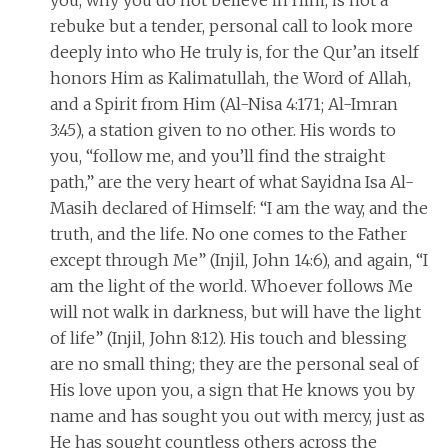
you, why you do not believe in Him, is not a
rebuke but a tender, personal call to look more
deeply into who He truly is, for the Qur’an itself
honors Him as Kalimatullah, the Word of Allah,
and a Spirit from Him (Al-Nisa 4:171; Al-Imran
3:45), a station given to no other. His words to
you, “follow me, and you’ll find the straight
path,” are the very heart of what Sayidna Isa Al-
Masih declared of Himself: “I am the way, and the
truth, and the life. No one comes to the Father
except through Me” (Injil, John 14:6), and again, “I
am the light of the world. Whoever follows Me
will not walk in darkness, but will have the light
of life” (Injil, John 8:12). His touch and blessing
are no small thing; they are the personal seal of
His love upon you, a sign that He knows you by
name and has sought you out with mercy, just as
He has sought countless others across the