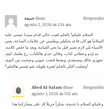
Responder
disse:
خديجة
agosto 2, 2026 às 1:34 am
السلام عليكم! بالحلم لقيت حالي قدام سيدنا عيسى عليه
السلام! هو كان قاعد يحكيلي ويعلمني عن علامات الساعة، يعني
الأشياء يلي لازم تصير قبل ما تجي القيامة. وبعد ما خلص كلامه،
مد إيدو وعطاني كتاب، وقالي: خدي هالكتاب، رح يعلمك كيف
تجهزي حالك وتستعدي. وبعدها فتحت عيوني وصحيت من النوم،
وضليت أفكر بالحلم لفترة طويلة. شو تفسير هالحلم؟!
Abed Al-Salam
disse:
Responder
agosto 3, 2026 às 5:32 am
وعليكم السلام يا خديجة، شكراً جزيلاً لكِ على مشاركتنا هذا