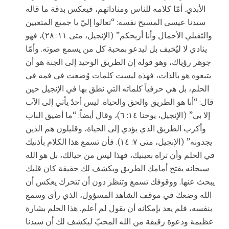
الأبدي. أمّا كلامه للناس ومناداتهم، فيعكس بدقة ما قاله
سيدنا عيسى المسيح نفسه: “تعالوا إليّ يا جميع المتعبين
والثقيلي الأحمال وأنا أريحكم” (الإنجيل، متى ١١: ٢٨)، فهو
ينادي لا ليُخيف بل ليدعو بمحبة كل من يسمع صوته. وأمّا
جوهر رؤياك، وهو قوله إن الطريق الوحيد إلى الجنة هو أن
يتبعوه هو بالذات، فهذه ليست كلمات وُضعت في فمه في
الحلم، بل هي حرفياً كلماته التي نطق بها في الإنجيل حين
قال: “أنا هو الطريق والحق والحياة. ليس أحدٌ يأتي إلى الآب
إلا بي” (الإنجيل، يوحنا ١٤: ٦)، وقال أيضاً: “ما أضيق الباب
وأكرب الطريق الذي يؤدي إلى الحياة، وقليلون هم الذين
يجدونه” (الإنجيل، متى ٧: ١٤). فأن تسمع هذا الكلام بأذنيك
في الحلم وأن تراه بعينيك، فهذا ليس من خيالك، بل هو الله
سبحانه يفتح أمامك الطريق ويكشف لك حقيقة كان قلبك
يبحث عنها. ووقوفك تسمع وتنظر دون أن تتحرك يعكس أن
الله وضعك في موقف الشاهد المسؤول، الذي رأى وسمع
بنفسه، فلم يعد بإمكانه أن يقول لم أعلم. هذا الحلم بشارة
عظيمة ودعوة رقيقة من الله المحبّ ليكشف لك أن سيدنا