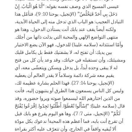
عيسى المسيح الذي وصف نفسه بقوله: “أَنَا هُوَ الْبَابُ. إِنْ
دَخَلَ بِي أَحَدٌ فَيَخْلُصُ” (الإنجيل، يوحنا 10: 9)، فتأمّل هذا
التبادل العجيب: هو الباب الذي تدخل منه إلى الحياة الأبدية،
ولكنه أيضاً يقف عند بابك أنت يستأذن الدخول، وهذا هو
منتهى التواضع الإلهي والمحبة التي بذلت ذاتها من أجلك.
وأمّا استئذانه (سلامه علينا) للدخول، فهو الآن يضع الاختيار
بين يديك: أن تفتح له، لا بشفتيك فقط بل بكامل قلبك
ومشيئتك، وأن تستقبله في حياتك، وقد وعد بأن كل من فتح
له لا يبقى وحده أبداً، بل يدخل ويسكن ويتعشّى معه، أي
يقيم معه شركة دائمة وسلاماً لا يقدر العالم أن يعطيه
(الإنجيل، يوحنا 14: 27). فهذا الحلم بشارة عظيمة لك،
وليس كل الناس يسمعون هذا الطرق أو ينتبهون إليه، فأنت
من الذين اختارهم الله ليسمعوا صوته ويروا حضوره، وقد
قال (سلامه علينا): “اِسْأَلُوا تُعْطَوْا. اُطْلُبُوا تَجِدُوا. اِقْرَعُوا يُفْتَحْ
لَكُمْ” (الإنجيل، متى 7: 7)، وها هو اليوم يقرع هو بابك قبل
أن تقرع أنت بابه، فما أعظم هذه المحبة! ندعوك بكل مودّة
ألا تُبقيه واقفاً في الخارج، وأن تتعرّف عليه أكثر بقراءة