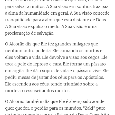
para salvar a muitos. A Sua visão em sonhos traz paz
à alma da humanidade em geral. A Sua visão concede
tranquilidade para a alma que está distante de Deus.
A Sua visão expulsa o medo. A Sua visão é uma
proclamação de salvação.
O Alcorão diz que Ele fez grandes milagres que
nenhum outro poderia. Ele comanda os mortos e
eles voltam a vida. Ele devolve a visão aos cegos. Ele
toca a pele do leproso e cura. Ele forma um pássaro
em argila, lhe dá o sopro de vida e o pássaro vive. Ele
pediu mesas de jantar dos céus para os Apóstolos.
Ele ascendeu aos céus, tendo triunfado sobre a
morte ao ressuscitar dos mortos.
O Alcorão também diz que Ele é abençoado aonde
quer que for, o perdão para os mundos, “Zaki” puro
de todo o pecado e erro, a Palavra de Deus, O espírito