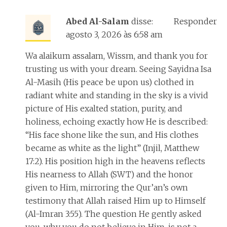
Abed Al-Salam
disse:
Responder
agosto 3, 2026 às 6:58 am
Wa alaikum assalam, Wissm, and thank you for
trusting us with your dream. Seeing Sayidna Isa
Al-Masih (His peace be upon us) clothed in
radiant white and standing in the sky is a vivid
picture of His exalted station, purity, and
holiness, echoing exactly how He is described:
“His face shone like the sun, and His clothes
became as white as the light” (Injil, Matthew
17:2). His position high in the heavens reflects
His nearness to Allah (SWT) and the honor
given to Him, mirroring the Qur’an’s own
testimony that Allah raised Him up to Himself
(Al-Imran 3:55). The question He gently asked