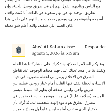
مع الناس ويناديهم، يقول لهم إن في طريق يوصل للجنة، وإن
الطريق الوحيد لها هو إنهم يتبعونه هو بالذات. أنا كنت واقف
أسمعه وأشوفه بعيني، وبعدين صحيت من النوم على طول. هذا
كان الحلم اللي شفته، والله أعلم شو معناه.
Abed Al-Salam
disse:
Responder
agosto 5, 2026 às 5:15 am
وعليكم السلام يا صلاح، ونشكرك على مشاركتنا هذا الحلم
وثقتك بنا في مساعدتك على فهم معناه. الوقوف عند تقاطع
الطرق في الأحلام يرمز إلى لحظة مصيرية في حياة
الإنسان، لحظة يقف فيها القلب أمام خيار روحي عظيم بين
طريقٍ وآخر، وليس صدفة أن يظهر لك سيدنا عيسى
المسيح (سلامه علينا) في هذا الموقع بالذات، فحضوره في
مفترق الطرق هو دعوة إلهية شخصية لك، تُذكّرك بأن
الاختيار الذي ستقف أمامه ليس عابراً بل يمسّ مصيرك