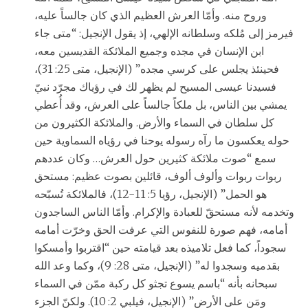
وروح منه. وأمّا العرش العظيم الذي كان جالساً عليه،
فيرمز إلى مُلكه وسلطانه الإلهي، إذ يقول الإنجيل: “متى جاء
ابن الإنسان في مجده وجميع الملائكة القديسين معه،
فحينئذ يجلس على كرسي مجده” (الإنجيل، متى 25: 31)،
فسيدنا عيسى المسيح لم يظهر لك في رؤياك مجرّد نبيّ
يمشي بين الناس، بل ملكاً جالساً على العرش، وقد أُعطي
كل سلطان في السماء والأرض. والملائكة الكثيرون من
حوله يعكسون ما رآه رسوله يوحنا في رؤياه السماوية حين
سمع “صوت ملائكة كثيرين حول العرش… وكان عددهم
ربوات ربوات وألوف ألوف، قائلين بصوت عظيم: مستحق
هو الحمل” (الإنجيل، رؤيا 5: 11-12)، فالملائكة تُسبّحه
وتخدمه لأنه مستحقّ للعبادة والإكرام. وأمّا الناس الساجدون
أمامه، فهم صورة للنفوس التي عرفت الحق وخرّت أمامه
سجوداً، كما فعل تلاميذه بعد قيامته حين “اقتربوا وأمسكوا
بقدميه وسجدوا له” (الإنجيل، متى 28: 9)، وكما وعد الله
سبحانه بأنه “باسم يسوع تجثو كل ركبة ممّن في السماء
ومَن على الأرض” (الإنجيل، فيلبي 2: 10). ولكنّ الجزء