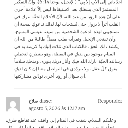
أَحَدٌ يَأْتِي إِلَى الآبِ إِلاَّ بِي” (الإنجيل، يوحنا 14: 6)، وأنّ التفكير
المستمرّ الذي يشغلكِ بعد الاستيقاظ ليس إلاّ علامة أخرى
على أنّ هذه الرؤيا من عند الله، لأنّ الأحلام الحقّة تترك في
القلب أثراً لا يزول حتى يُستجاب لها. لذلك ندعوكِ بمحبة أن
تستجيبي لهذه الدعوة الشخصية من سيدنا عيسى المسيح،
وأن تفتحي الإنجيل وتقرأيه بقلب مصلٍّ طالبةً من الله أن
يكشف لكِ الحق، فالكتاب الذي مُدّت إليكِ يدٌ كريمة به في
المنام موجود بين يديكِ في اليقظة، وهو ينتظركِ لتحملي
رسالته الحيّة. بارك الله فيكِ وأنار دربكِ بنوره، ومنحكِ سلاماً
يفوق كلّ عقل، ولا تتردّدي في التواصل معنا إن كان لديكِ
أي سؤال أو رؤيا أخرى تودّين مشاركتها.
Responder
disse:
صلاح
agosto 5, 2026 às 12:17 am
وعليكم السلام، شفت في المنام إني واقف عند تقاطع طرق،
وفجأة لقيت سيدنا عيسى عليه السلام واقف هناك! كان يتكلم