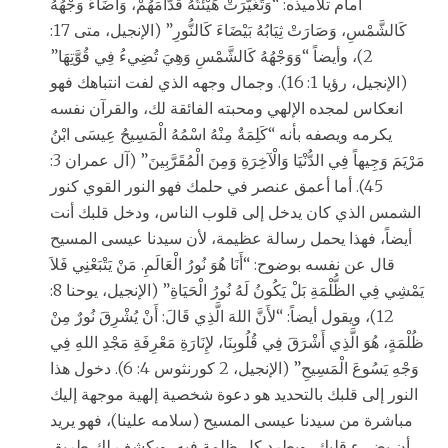
أمام تلاميذه: “وَتَغَيَّرَتْ هَيْئَتُهُ قُدَّامَهُمْ، وَأَضَاءَ وَجْهُهُ
كَالشَّمْسِ، وَصَارَتْ ثِيَابُهُ بَيْضَاءَ كَالنُّورِ” (الإنجيل، متى 17:
2)، وأيضاً “وَوَجْهُهُ كَالشَّمْسِ وَهِيَ تُضِيءُ فِي قُوَّتِهَا”
(الإنجيل، رؤيا 1: 16). وجمال وجهه الذي لفت انتباهك فهو
انعكاس لمجده الإلهي ومحبته الفائقة لك، والقرآن نفسه
يكرمه ويصفه بأنه “كَلِمَةٌ مِنْهُ اسْمُهُ الْمَسِيحُ عِيسَى ابْنُ
مَرْيَمَ وَجِيهاً فِي الدُّنْيَا وَالْآخِرَةِ وَمِنَ الْمُقَرَّبِينَ” (آل عمران 3:
45). أما أعمق عنصر في حلمك فهو النور القوي كنور
الشمس الذي كان يدخل إلى قلوب الناس، ودخل قلبك أنت
أيضاً، فهذا يحمل رسالة عظيمة، لأن سيدنا عيسى المسيح
قال عن نفسه بوضوح: “أَنَا هُوَ نُورُ الْعَالَمِ. مَنْ يَتْبَعْنِي فَلاَ
يَمْشِي فِي الظُّلْمَةِ بَلْ يَكُونُ لَهُ نُورُ الْحَيَاةِ” (الإنجيل، يوحنا 8:
12)، ويقول أيضاً: “لأَنَّ اللهَ الَّذِي قَالَ: أَنْ يُشْرِقَ نُورٌ مِنْ
ظُلْمَةٍ، هُوَ الَّذِي أَشْرَقَ فِي قُلُوبِنَا، لإِنَارَةِ مَعْرِفَةِ مَجْدِ اللهِ فِي
وَجْهِ يَسُوعَ الْمَسِيحِ” (الإنجيل، 2 كورنثوس 4: 6). دخول هذا
النور إلى قلبك بالتحديد هو دعوة شخصية إلهية موجهة إليك
مباشرة من سيدنا عيسى المسيح (سلامه علينا)، فهو يريد
أن يضيء قلبك، ويطرد كل ظلمة فيه، ويكشف لك طريق