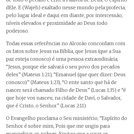
dEle. E (Wajeh) exaltado nesse mundo pela profecia,
pelo lugar ideal e daqui em diante, por intercessão,
níveis elevados e proximidade ao Deus todo
poderoso.
Todas essas referências no Alcorão concordam com
os fatos sobre Jesus na Bíblia, que Jesus (que a Sua
paz esteja conosco) é uma pessoa extraordinária,
“Jesus, porque ele salvará o seu povo dos pecados
deles” (Mateus 1:21), “Emanuel (que quer dizer: Deus
conosco)” (Mateus 1:23), “O ente santo que há de
nascer será chamado Filho de Deus” (Lucas 1:35) e “é
que hoje vos nasceu, na cidade de Davi, o Salvador,
que é Cristo, o Senhor” (Lucas 2:11).
O Evangelho proclama o Seu ministério, “Espírito do
Senhor é sobre mim, Pois que me ungiu para
evangelizar os pobres. Enviou-me a curar os