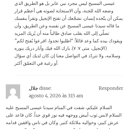
عيسى المسيح ليس مجرد نبي عابر بل هو الطريق الذي
وضعه الله للجنة، وأن الاستجابة لصوته هي أعظم قرار
يمكن أن يتّخذه إنسان. نشجّعك أن تفتح الإنجيل وتقرأ بنفسك
ما قاله سيدنا عيسى المسيح عن نفسه وعن الطريق، وأن
تصلّي إلى الله بقلب صادق طالباً منه أن يُريك المزيد
ويقودك بيده كما وعد قائلاً: “اطلبوا تجدوا، اقرعوا يُفتح لكم”
(الإنجيل، متى ٧: ٧). بارك الله فيك وأنار دربك بنوره
وسلامه، ولا تتردّد في التواصل معنا إن كان لديك أي سؤال
أو رغبة في التعمّق أكثر.
Responder
disse:
جلال
agosto 4, 2026 às 3:15 am
السلام عليكم، شفت في المنام سيدنا عيسى المسيح عليه
السلام لابس ثوب أبيض ووجهه فيه نور قوي جداً. كان قاعد على
عرش كبير، وحواليه ملائكة كتير. وكان في ناس واقفين قدامه