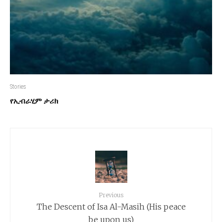
Stories
የኢብራሂም ታሪክ
Previous
The Descent of Isa Al-Masih (His peace
be upon us)