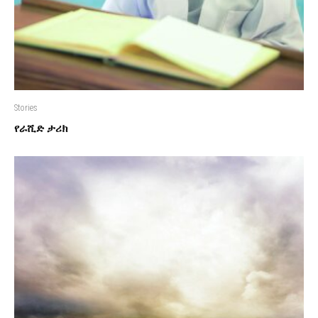
Stories
የራሺድ ታሪክ