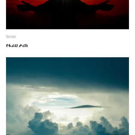
Stories
የፋራህ ታሪክ