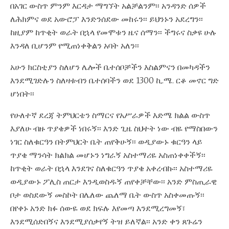
በአገር ውስጥ ምንም እርዳታ ማግኘት አልቻልንም፡፡ አንዳንድ ሰዎች
ለሕክምና ወደ አውሮፓ እንድንሰደው መከሩን፡፡ ይህንኑን አደረግን፡፡
ከዚያም ከጥቂት ወራት በኋላ የመሞቱን ዜና ሰማን፡፡ ችግሩና ስቃዩ ሁሉ
እንዳለ ቢሆንም የሚጠነቀቅልን አባት አለን፡፡
አሁን ክርስቲያን ስለሆን ሌሎች ቤተሰቦቻችን እስልምናን በመካዳችን
እንደሚገድሉን ስለዛቱብን ቤተሰባችን ወደ 1300 ኪ.ሜ. ርቆ መኖር ግድ
ሆነበት፡፡
የሁለተኛ ደረጃ ትምህርቴን ስማርና የአሥራዎች እድሜ ክልል ውስጥ
እያለሁ ብዙ ጥያቄዎች ነበሩኝ፡፡ እንድ ጊዜ ስህተት ነው ብዬ የማስበውን
ነገር ስለቁርዓን በትምህርት ቤት ጠየቅሁኝ፡፡ ወዲያውኑ ቁርዓን ላይ
ጥያቄ ማንሳት ክልክል መሆኑን ነግራኝ አስተማሪዬ አስጠነቀቀችኝ፡፡
ከጥቂት ወራት በኋላ እንደገና ስለቁርዓን ጥያቄ አቀረብኩ፡፡ አስተማሪዬ
ወዲያውኑ ፖሊስ ጠርታ እንዲወስዱኝ ጠየቀቻቸው፡፡ አንድ ምስጢራዊ
ቦታ ወስደውኝ መስኮት በሌለው ጨለማ ቤት ውስጥ አስቀመጡኝ፡፡
በየቀኑ አንድ ክፉ ሰውዬ ወደ ክፍሉ እየመጣ እንደሚረግመኝ፣
እንደሚሰድበኝና እንደሚያሰቃየኝ ትዝ ይለኛል፡፡ አንድ ቀን ጸጉሬን