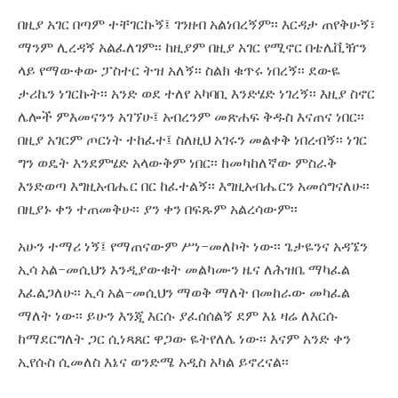
በዚያ አገር በጣም ተቸገርኩኝ፤ ገንዘብ አልነበረኝም፡፡ እርዳታ ጠየቅሁኝ፣
ማንም ሊረዳኝ አልፈለገም፡፡ ከዚያም በዚያ አገር የሚኖር በቴሌቪዥን
ላይ የማውቀው ፓስተር ትዝ አለኝ፡፡ ስልክ ቁጥሩ ነበረኝ፡፡ ደውዬ
ታሪኬን ነገርኩት፡፡ አንድ ወደ ተለየ አካባቢ እንድሄድ ነገረኝ፡፡ እዚያ ስኖር
ሌሎች ምእመናንን አገኘሁ፤ አብረንም መጽሐፍ ቅዱስ እናጠና ነበር፡፡
በዚያ አገርም ጦርነት ተከፈተ፤ ስለዚህ አገሩን መልቀቅ ነበረብኝ፡፡ ነገር
ግን ወዴት እንደምሄድ አላውቅም ነበር፡፡ ከመካከለኛው ምስራቅ
እንድወጣ እግዚአብሔር በር ከፈተልኝ፡፡ እግዚአብሔርን አመሰግናለሁ፡፡
በዚያኑ ቀን ተጠመቅሁ፡፡ ያን ቀን በፍጹም አልረሳውም፡፡
አሁን ተማሪ ነኝ፤ የማጠናውም ሥነ-መለኮት ነው፡፡ ጌታዬንና አዳኜን
ኢሳ አል-መሲህን እንዲያውቁት መልካሙን ዜና ለሕዝቤ ማካፈል
እፈልጋለሁ፡፡ ኢሳ አል-መሲህን ማወቅ ማለት በመከራው መካፈል
ማለት ነው፡፡ ይሁን እንጂ እርሱ ያፈሰሰልኝ ደም እኔ ዛሬ ለእርሱ
ከማደርግለት ጋር ሲነጻጸር ዋጋው ዬትየለሌ ነው፡፡ እናም አንድ ቀን
ኢየሱስ ሲመለስ እኔና ወንድሜ አዲስ አካል ይኖረናል፡፡