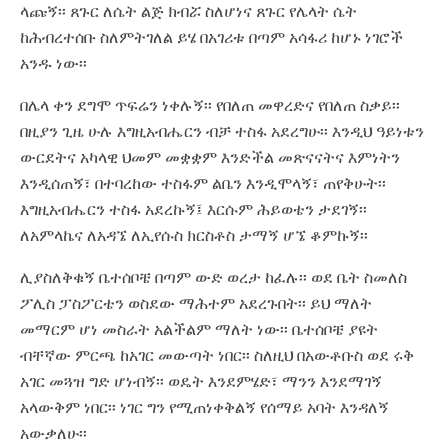
ላጩኝ፡፡ ጸጉር ለሴት ልጅ ክብሯ ስለሆነና ጸጉር የሌላት ሴት
ከሕብረተሰቡ ስለምትገለል ይሄ በአገሪቱ በጣም አሳፋሪ ከሆኑ ነገሮች
አንዱ ነው፡፡
በሌላ ቀን ደግሞ ጥፍሬን ነቀሉኝ፡፡ የበለጠ መዋረድና የበለጠ ስቃይ፡፡
በዚያን ጊዜ ሁሉ እግዚአብሔርን ብቻ ተስፋ አደረግሁ፡፡ እንዲህ ዓይነቱን
ውርደትና አካላዊ ህመም መቋቋም እንድችል መጽናናትና እምነትን
እንዲሰጠኝ፣ በተባረከው ተስፋም ልቤን እንዲሞላኝ፣ ጠየቅሁት፡፡
እግዚአብሔርን ተስፋ አደረኩኝ፤ እርሱም ሕይወቴን ታደገኝ፡፡
ለአምላኬና ለአዳኜ ለኢየሱስ ክርስቶስ ታማኝ ሆኜ ቆምኩኝ፡፡
ሊያስለቅቁኝ ቤተሰቦቼ በጣም ውድ ወረታ ከፈሉ፡፡ ወደ ቤት ስመለስ
ፖሊስ ፓስፖርቴን ወስደው ማሕተም አደረጉበት፡፡ ይህ ማለት
መማርም ሆነ መስራት አልችልም ማለት ነው፡፡ ቤተሰቦቼ ያዩት
ብቸኛው ምርጫ ከአገር መውጣት ነበር፡፡ ስለዚህ በአውቶቡስ ወደ ሩቅ
አገር መጓዝ ግድ ሆነብኝ፡፡ ወዴት እንደምሄድ፣ ማንን እንደማገኝ
አላውቅም ነበር፡፡ ነገር ግን የሚጠነቀቅልኝ የሰማይ አባት እንዳለኝ
አውቃለሁ፡፡