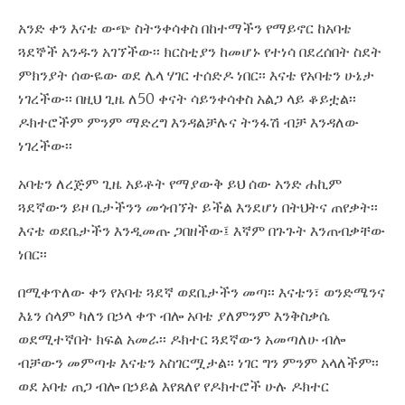
አንድ ቀን እናቴ ውጭ ስትንቀሳቀስ በከተማችን የማይኖር ከአባቴ
ጓደኞች አንዱን አገኘችው፡፡ ክርስቲያን ከመሆኑ የተነሳ በደረሰበት ስደት
ምክንያት ሰውዬው ወደ ሌላ ሃገር ተሰድዶ ነበር፡፡ እናቴ የአባቴን ሁኔታ
ነገረችው፡፡ በዚህ ጊዜ ለ50 ቀናት ሳይንቀሳቀስ አልጋ ላይ ቆይቷል፡፡
ዶክተሮችም ምንም ማድረግ እንዳልቻሉና ትንፋሽ ብቻ እንዳለው
ነገረችው፡፡
አባቴን ለረጅም ጊዜ አይቶት የማያውቅ ይህ ሰው አንድ ሐኪም
ጓደኛውን ይዞ ቤታችንን መጎብኘት ይችል እንደሆነ በትህትና ጠየቃት፡፡
እናቴ ወደቤታችን እንዲመጡ ጋበዘችው፤ እኛም በጉጉት እንጠብቃቸው
ነበር፡፡
በሚቀጥለው ቀን የአባቴ ጓደኛ ወደቤታችን መጣ፡፡ እናቴን፣ ወንድሜንና
እኔን ሰላም ካለን በኃላ ቀጥ ብሎ አባቴ ያለምንም እንቅስቃሴ
ወደሚተኛበት ክፍል አመራ፡፡ ዶክተር ጓደኛውን አመጣለሁ ብሎ
ብቻውን መምጣቱ እናቴን አስገርሟታል፡፡ ነገር ግን ምንም አላለችም፡፡
ወደ አባቴ ጠጋ ብሎ በኃይል እየጸለየ የዶክተሮች ሁሉ ዶክተር