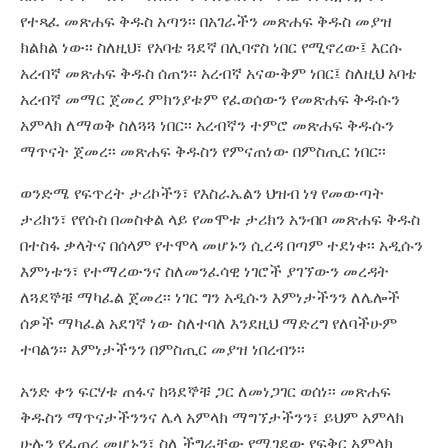
የተጻፈ መጽሐፍ ቅዱስ አጣን፡፡ በአገራችን መጽሐፍ ቅዱስ መያዝ
ክልክል ነው፡፡ ስለዚህ፣ የአባቴ ጓደኛ በሊባኖስ ነበር የሚኖረው፤ እርሱ
አረብኛ መጽሐፍ ቅዱስ ሰጠን፡፡ አረብኛ አናውቅም ነበር፤ ስለዚህ አባቴ
አረብኛ መማር ጀመረ ምክንያቱም የፈወሰውን የመጽሐፍ ቅዱሱን
አምላክ ለማወቅ ስለጓጓ ነበር፡፡ አረብኛን ተምሮ መጽሐፍ ቅዱሱን
ማጥናት ጀመረ፡፡ መጽሐፍ ቅዱስን የምናጠነው በምስጢር ነበር፡፡
ወንድሜ የፍጥረት ታሪኮችን፣ የእስራኤልን ህዝብ ነፃ የመውጣት
ታሪክን፣ የየሱስ በመስቀል ላይ የመሞቱ ታሪክን አንብቦ መጽሐፍ ቅዱስ
በተስፋ ቃላትና በሰላም የተሞላ መሆኑን ሲረዳ በጣም ተደነቀ፡፡ አዲሱን
እምነቱን፣ የተማረውንና ስለመንፈሳዊ ነገሮች ያገኘውን መረዳት
ለጓደኞቹ ማካፈል ጀመረ፡፡ ነገር ግን አዲሱን እምነታችንን ለሌሎች
ሰዎች ማካፈል አደገኛ ነው ስለተባለ እንደዚህ ማድረግ የለባችሁም
ተባልን፡፡ እምነታችንን በምስጢር መያዝ ነበረብን፡፡
አንድ ቀን ፍርሃቱ ጠፋና ከጓደኞቹ ጋር ለመነጋገር ወሰነ፡፡ መጽሐፍ
ቅዱስን ማጥናታችንንና ሌላ አምላክ ማግኘታችንን፣ ይህም አምላክ
ሁሉን የፈጠረ መሆኑን፣ ስለ ችግራቸው የሚገደው የፍቅር አምላክ