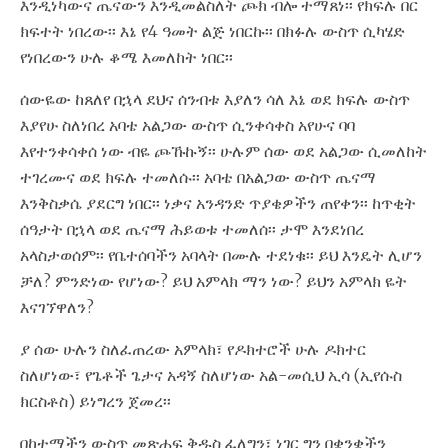
እንዲነካውና ጤናውን እንዲመልስለት ጮክ ብሎ ተማጸነ፡፡ የክፍሉ በር
ክፍተት ነበረው፡፡ እኔ የ4 ዓመት ልጅ ነበርኩ፡፡ በክፉሉ ውስጥ ሲካሄድ
የነበረውን ሁሉ ቆሜ እመለከት ነበር፡፡
ሰውዬው ከጸለየ በኋላ ደህና ሰንብቱ እያለን ሳለ እኔ ወደ ክፍሉ ውስጥ
እያየሁ ስለነበረ አባቴ አልጋው ውስጥ ሲንቀሳቀስ አየሁና ባባ
እየተንቀሳቀሰ ነው ብዬ ጮኹኩኝ፡፡ ሁሉም ሰው ወደ አልጋው ሲመለከት
ተገረሙና ወደ ክፍሉ ተመለሱ፡፡ አባቴ በአልጋው ውስጥ ጤናማ
እንቅስቃሴ ያደርግ ነበር፡፡ ነቃና አንዳንድ ጥያቄዎችን ጠየቀን፡፡ ከጥቂት
ሰዓታት በኋላ ወደ ጤናማ ሕይወቱ ተመለሰ፡፡ ታሞ እንደነበረ
አላስታወሰም፡፡ የቤተሰባችን አባላት በሙሉ ተደነቁ፡፡ ይህ እንዴት ሊሆን
ቻለ? ምንድነው የሆነው? ይህ አምላክ ማን ነው? ይህን አምላክ ዬት
እናገኘዋለን?
ያ ሰው ሁሉን ስለፈጠረው አምላክ፣ የዶክተሮች ሁሉ ዶክተር
ስለሆነው፣ የጌቶች ጌታና አዳኝ ስለሆነው አል-መሲህ ኢሳ (ኢየሱስ
ክርስቶስ) ይነግረን ጀመረ፡፡
በከተማችን ውስጥ መጽሐፍ ቅዱስ ፈለግን፣ ነገር ግን በቋንቋችን