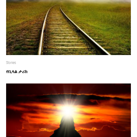
Stories
የቢላል ታሪክ