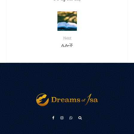
Next
ሌሎች
Türkçe