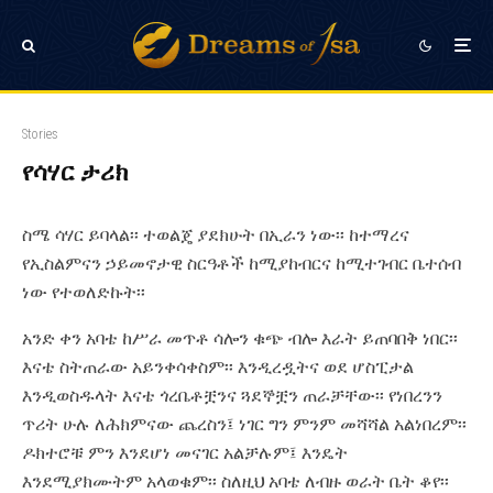
Stories
የሳሃር ታሪክ
ስሜ ሳሃር ይባላል፡፡ ተወልጄ ያደክሁት በኢራን ነው፡፡ ከተማረና
የኢስልምናን ኃይመኖታዊ ስርዓቶች ከሚያከብርና ከሚተገብር ቤተሰብ
ነው የተወለድኩት፡፡
አንድ ቀን አባቴ ከሥራ መጥቶ ሳሎን ቁጭ ብሎ እራት ይጠባበቅ ነበር፡፡
እናቴ ስትጠራው አይንቀሳቀስም፡፡ እንዲረዷትና ወደ ሆስፒታል
እንዲወስዱላት እናቴ ጎረቤቶቿንና ጓደኞቿን ጠራቻቸው፡፡ የነበረንን
ጥሪት ሁሉ ለሕክምናው ጨረስን፤ ነገር ግን ምንም መሻሻል አልነበረም፡፡
ዶክተሮቹ ምን እንደሆነ መናገር አልቻሉም፤ እንዴት
እንደሚያክሙትም አላወቁም፡፡ ስለዚህ አባቴ ለብዙ ወራት ቤት ቆየ፡፡