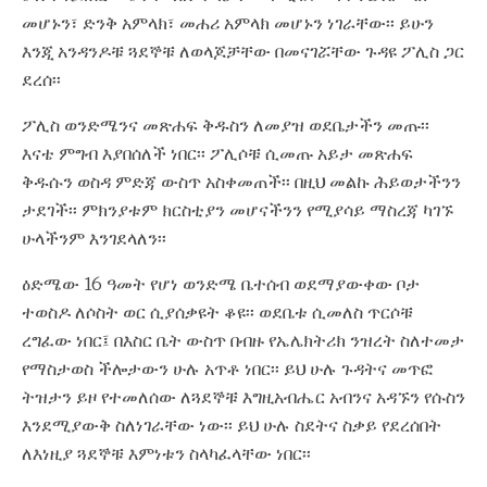
መሆኑን፣ ድንቅ አምላክ፣ መሐሪ አምላክ መሆኑን ነገራቸው፡፡ ይሁን
እንጂ አንዳንዶቹ ጓደኞቹ ለወላጆቻቸው በመናገሯቸው ጉዳዩ ፖሊስ ጋር
ደረሰ፡፡
ፖሊስ ወንድሜንና መጽሐፍ ቅዱስን ለመያዝ ወደቤታችን መጡ፡፡
እናቴ ምግብ እያበሰለች ነበር፡፡ ፖሊሶቹ ሲመጡ አይታ መጽሐፍ
ቅዱሱን ወስዳ ምድጃ ውስጥ አስቀመጠች፡፡ በዚህ መልኩ ሕይወታችንን
ታደገች፡፡ ምክንያቱም ክርስቲያን መሆናችንን የሚያሳይ ማስረጃ ካገኙ
ሁላችንም እንገደላለን፡፡
ዕድሜው 16 ዓመት የሆነ ወንድሜ ቤተሰብ ወደማያውቀው ቦታ
ተወስዶ ለሶስት ወር ሲያሰቃዩት ቆዩ፡፡ ወደቤቱ ሲመለስ ጥርሶቹ
ረግፈው ነበር፤ በእስር ቤት ውስጥ በብዙ የኤሌክትሪክ ንዝረት ስለተመታ
የማስታወስ ችሎታውን ሁሉ አጥቶ ነበር፡፡ ይህ ሁሉ ጉዳትና መጥፎ
ትዝታን ይዞ የተመለሰው ለጓደኞቹ እግዚአብሔር አብንና አዳኙን የሱስን
እንደሚያውቅ ስለነገራቸው ነው፡፡ ይህ ሁሉ ስደትና ስቃይ የደረሰበት
ለእነዚያ ጓደኞቹ እምነቱን ስላካፈላቸው ነበር፡፡