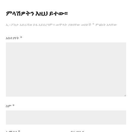
ምላሽዎትን እዚህ ይተው፡፡
ኢ-ፖስታ አድራሻወ ይፋ አይደረግም።
መሞላት ያለባቸው መስኮች
*
ምልክት አላቸው
አስተያየት
*
ስም
*
ኢሜይል
*
ድር ጣቢያ