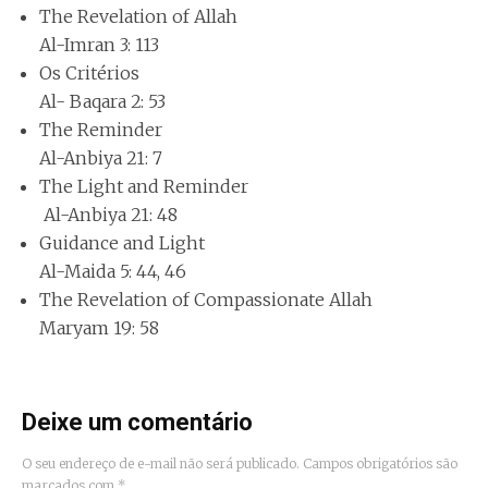
The Revelation of Allah
Al-Imran 3: 113
Os Critérios
Al- Baqara 2: 53
The Reminder
Al-Anbiya 21: 7
The Light and Reminder
Al-Anbiya 21: 48
Guidance and Light
Al-Maida 5: 44, 46
The Revelation of Compassionate Allah
Maryam 19: 58
Deixe um comentário
O seu endereço de e-mail não será publicado.
Campos obrigatórios são
marcados com
*