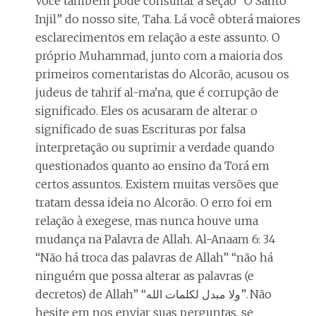
Você também pode consultar a seção “O Santo
Injil” do nosso site, Taha. Lá você obterá maiores
esclarecimentos em relação a este assunto. O
próprio Muhammad, junto com a maioria dos
primeiros comentaristas do Alcorão, acusou os
judeus de tahrif al-ma'na, que é corrupção de
significado. Eles os acusaram de alterar o
significado de suas Escrituras por falsa
interpretação ou suprimir a verdade quando
questionados quanto ao ensino da Torá em
certos assuntos. Existem muitas versões que
tratam dessa ideia no Alcorão. O erro foi em
relação à exegese, mas nunca houve uma
mudança na Palavra de Allah. Al-Anaam 6: 34
“Não há troca das palavras de Allah” “não há
ninguém que possa alterar as palavras (e
decretos) de Allah” “ولا مبدل لكلمات الله”. Não
hesite em nos enviar suas perguntas, se