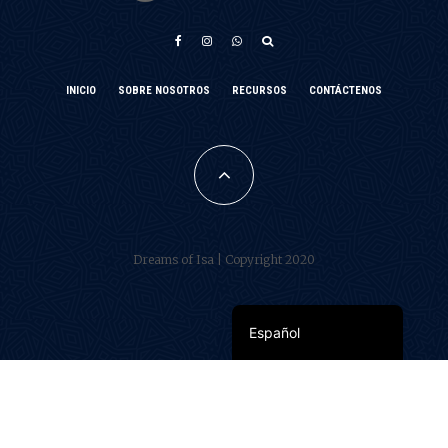
አማርኛ
INICIO
SOBRE NOSOTROS
RECURSOS
CONTÁCTENOS
Türkçe
Français
فارسی
Português do Brasil
Dreams of Isa | Copyright 2020
العربية
English
Español