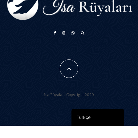
አማርኛ
Français
فارسی
Português do Brasil
Español
İsa Rüyaları Copyright 2020
العربية
English
Türkçe