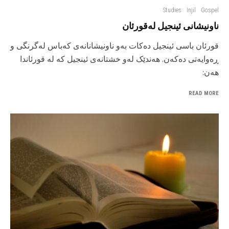
Studies
Injil
Gospel
ناونیشانی ئینجیل لەقورئان
قورئان باسی ئینجیل دەکات بەو ناونیشانانەی کەباس لەگرنگی و
ڕەوایەتی دەکەن. هەندێک لەو خشتانەی ئینجیل کە لە قورئاندا
هەن:
READ MORE