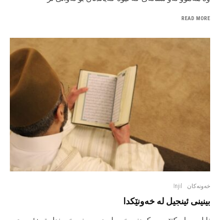
READ MORE
خەونەکان
Injil
بینینی ئینجیل لە خەونێکدا