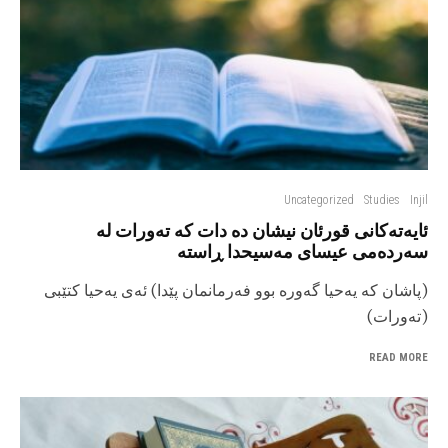
Uncategorized
Studies
Injil
ئایەتەکانی قورئان نیشان ده دات که تەورات لە
سەردەمی عیسای مەسیحدا ڕاستە
(پاشان که یه‌حیا گه‌وره بوو فه‌رمانمان پێدا) ئه‌ی یه‌حیا کتێبی
(ته‌ورات)
READ MORE