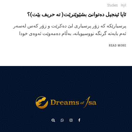
Studies
Injil
ئایا ئینجیل دەتوانێ بشێوێنرێت( ته حریف بێت)؟
پرسیارێکە کە زۆر پرسیاری لێ دەکرێت و زۆر کەس لەسەر
ئەم بابەتە گرنگە نووسیویانە، بەڵام دەمەوێت ئەوەی خودا
READ MORE
አማርኛ