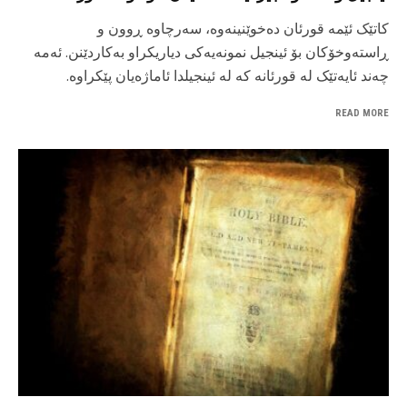
کاتێک ئێمە قورئان دەخوێنینەوە، سەرچاوە ڕوون و
ڕاستەوخۆکان بۆ ئینجیل نمونەیەکی دیاریکراو بەکاردێنن. ئەمە
چەند ئایەتێک لە قورئانە کە لە ئینجیلدا ئاماژەیان پێکراوە.
READ MORE