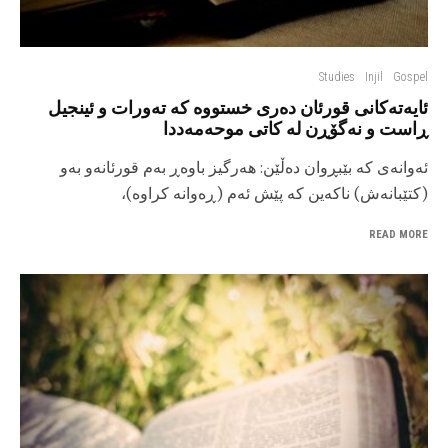
Studies
Injil
Gospel
ئایەتەکانی قورئان دەری خستووە کە تەورات و ئینجیل
ڕاست و نەگۆڕن لە کاتی موحەمەددا
ئه‌وانه‌ی که بێ‎بڕوان ده‌ڵێن: هه‌رگیز باوه‌ڕ به‌م قورئانه‌و به‌و
(کتێبانه‌ش) ناکه‌ین که پێش ئه‌م (ڕه‌وانه کراوه‌)،
READ MORE