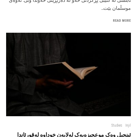
نابلسی لە کتێبی پڕکردنی خەو لە دەربڕینی خەوندا وتی: ئەوەی
موسڵمان بێت...
READ MORE
Studies
Injil
ئینجیل وەک موعجیزەیەک لەلایەن خوداوە لەقورئاندا