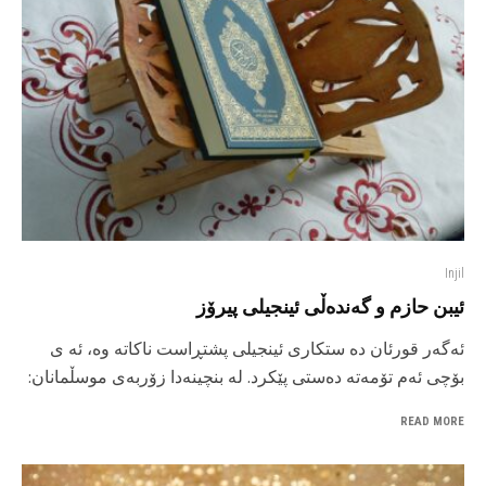
Injil
ئیبن حازم و گەندەڵی ئینجیلی پیرۆز
ئەگەر قورئان ده ستکاری ئینجیلی پشتڕاست ناکاته وه، ئە ی
بۆچی ئەم تۆمەتە دەستی پێکرد. لە بنچینەدا زۆربەی موسڵمانان:
READ MORE