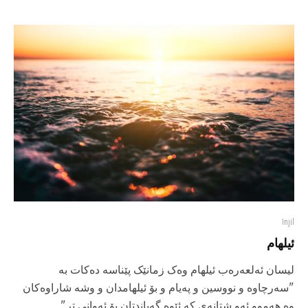
Injil
ئیلهام
لیسان ئەلعەرەب ئیلهام وەک زمانێک پێناسە دەکات بە
"سەرچاوە و نووسین و پەیام و بۆ ئیلهامدان و وشە شاراوەکان
وە هەموو ئەو شتانەی کە ئێوە گەیاندتان بۆ ئەوانی تر"