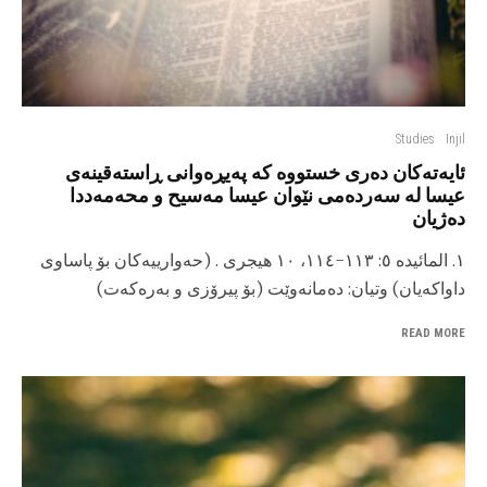
Studies
Injil
ئایەتەکان دەری خستووە کە پەیڕەوانی ڕاستەقینەی
عیسا لە سەردەمی نێوان عیسا مەسیح و محەمەددا
دەژیان
١. المائیده ٥: ١١٣-١١٤، ١٠ هیجری . (حه‌وارییه‌کان بۆ پاساوی
داواکه‌یان) وتیان: ده‌مانه‌وێت (بۆ پیرۆزی و به‌ره‌که‌ت)
READ MORE