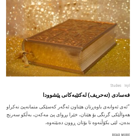
Studies
Injil
فەسادی (تەحریف) لەکتێبەکانی پێشوودا
"ئه‌ی ئه‌وانه‌ی باوه‌ڕتان هێناون ئه‌گه‌ر که‌سێکی متمانه‌پێ نه‌کراو
هه‌واڵێکی گرنگی بۆ هێنان، خێرا بڕوای پێ مه‌که‌ن، به‌ڵکو سه‌رنج
بده‌ن، لێی بکۆڵنه‌وه تا بۆتان ڕوون ده‌بێته‌وه‌،
READ MORE