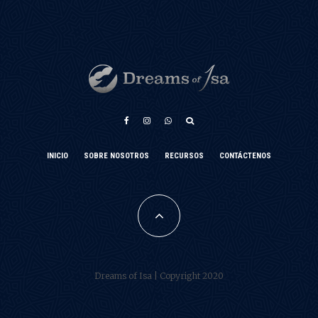
INICIO
SOBRE NOSOTROS
RECURSOS
CONTÁCTENOS
አማርኛ
Türkçe
Français
فارسی
Dreams of Isa | Copyright 2020
Português do Brasil
العربية