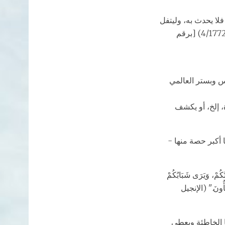
فلا يحدث به، وليتفل
عن يساره ثلاثاً، وليتعوذ بالله من الشيطان الرجيم، من شر ما رأى؛ فإنها لن تضره" مسلم (4/1772) [برقم
س وبستر العالمي
 إلخ، أو يكشف
ا أكبر حصة منها -
ُكُمْ، وَيَرَى شَبَابُكُمْ
بَّأُونَ." (الإنجيل
نا الخاطئة ويعطي