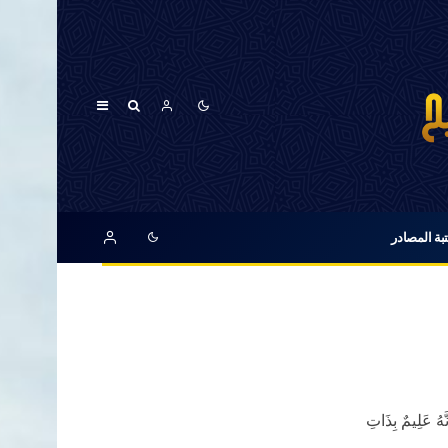
بة المصادر
نَّهُ عَلِيمٌ بِذَاتِ