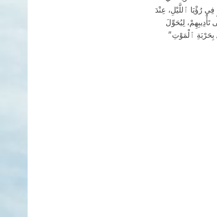
 رُؤْيَا ٱللَّيْلِ، عِنْدَ
دِيبِهِمْ، لِيُحَوِّلَ
ِ بِحَرْبَةِ ٱلْمَوْتِ"