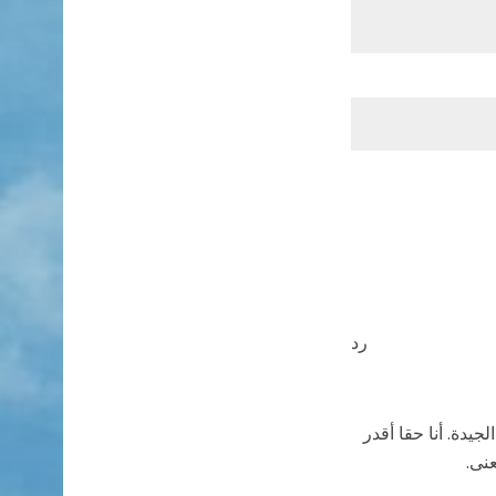
رد
يدة. أنا حقا أقدر
نى.