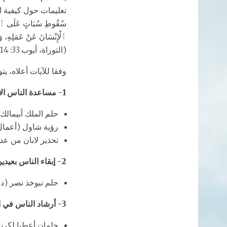
تعليمات حول كيفية المضي قدما
سُقُوطِ سُبَاتٍ عَلَى ٱلنَّا
ٱلْإِنْسَانَ عَنْ عَمَلِهِ، وَي
(التوراة، أيوب 33: 14-18). وفقا للآيات أعلاه، يتواصل الله من خلال الأحلام من أجل:
وفقا للآيات أعلاه، ي
1- مساعدة الناس الابتعاد عن الأفعال الخاطئة
حلم الملك أبيمالك (تكوي
رؤية شاول (أعمال 9: 1-
تحذير لابان من عدم إي
2- إبقاء الناس بعيدين عن الافتخار والكبرياء
حلم نبوخذ نصر (دان 4: 10-
3- أرشاد الناس في الاتجاه الصحيح
حلمان أعطيا لكرنيلي