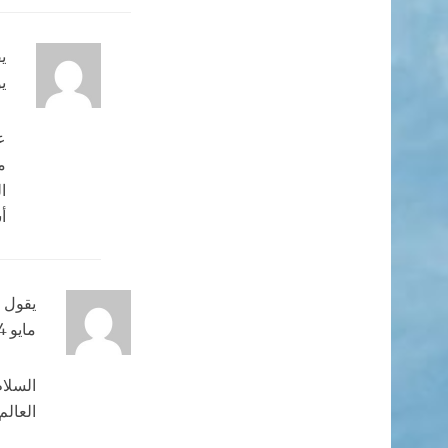
ي
يونيو 
ع
م
ا
أ
يقول
مايو 24, 2022 الساعة 11:57 ص
السلام
العالم