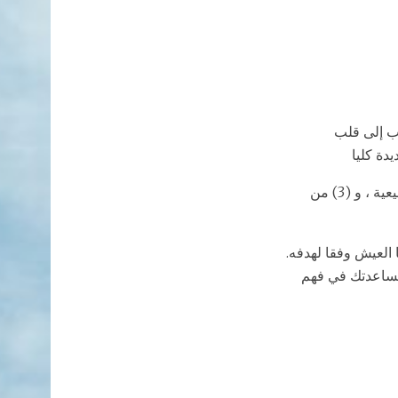
هب إلى قلب
دة كليا
ليس كل الاحلام من الله. الأحلام يمكن أن يكون لها 3 مصادر: (1) من الله ، (2) الأسباب الطبيعية ، و (3) من
ا العيش وفقا لهدفه.
مساعدتك في فهم