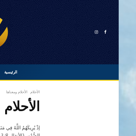
الرئيسية
الأحلام
الأحلام ومعناها
الأحلام
إذْ يُرِيكَهُمُ اللَّهُ فِي مَنَام
الصُّدُورِ (الأنفال 8: 43)