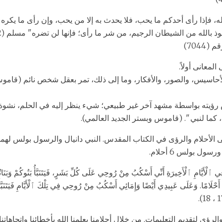
له، فإذا رأى أحدكم ما يحب، فلا يحدث به إلا من يحب، وإن رأى ما يكره 
لمعانى أولاً.
اسيس، والصور، والأفكار، وما إلى ذلك، تمر بعقل شخص نائم (قامو
ؤيته بواسطة مشهد آخر غير طبيعي؛ شيء ينظر إليه في الحلم، نشوة،
كما لنبي ". (قاموس وبستر الجديد العالمي).
ارات إلى الأحلام والرؤى في الكتاب المقدس. النبي دانيال والرسول بولس لهم
لْأَيَّامِ ٱلْأَخِيرَةِ أَنِّي أَسْكُبُ مِنْ رُوحِي عَلَى كُلِّ بَشَرٍ، فَيَتَنَبَّأُ بَنُوكُمْ وَبَنَات
َحْلَامًا. وَعَلَى عَبِيدِي أَيْضًا وَإِمَائِي أَسْكُبُ مِنْ رُوحِي فِي تِلْكَ ٱلْأَيَّامِ فَيَتَنَ
الرؤى لتقديم التعليمات. من خلال أحلامنا يعلمنا الله بأخطائنا واتجاهات