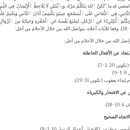
 "لَكِنَّ ٱللهَ يَتَكَلَّمُ مَرَّةً، وَبِٱثْنَتَيْنِ لَا يُلَاحِظُ ٱلْإِنْسَانُ. فِي حُلْمٍ فِي
سِ، فِي ٱلنُّعَاسِ عَلَى ٱلْمَضْجَعِ. حِينَئِذٍ يَكْشِفُ آذَانَ ٱلنَّاسِ وَيَخْتِمُ عَلَى تَأْ
َكْتُمَ ٱلْكِبْرِيَاءَ عَنِ ٱلرَّجُلِ، لِيَمْنَعَ نَفْسَهُ عَنِ ٱلْحُفْرَةِ وَحَيَاتَهُ مِنَ ٱلزَّوَال
تواصل الله من خلال الأحلام من أجل:
ن 20: 1-7)
9)
ذاء يعقوب (تكوين 31: 29).
18).
وس وبطرس (الإنجيل، أعمال الرسل 10: 1-8)