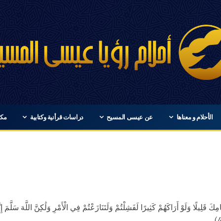
الأحلام و معناها
عن عيسى المسيح
دراسات قرأنية وكتابية
مكت
ِكَ قَلِيلًا وَلَوْ أَرَاكَهُمْ كَثِيرًا لَفَشِلْتُمْ وَلَتَنَازَعْتُمْ فِي الْأَمْرِ وَلَٰكِنَّ اللَّهَ سَلَّمَ إِ