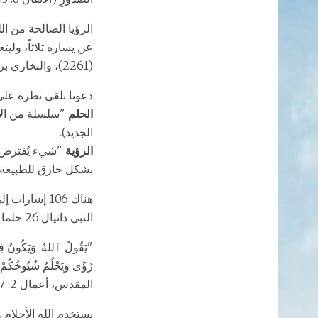
الرؤيا الصالحة من ال
(2261)، والبخاري برقم (7044)
دعونا نلقي نظرة على ا
الحلم
"سلسلة من الأح
الجديد).
الرؤية
"شيء يُفترض ر
بشكل خارق للطبيعة، 
هناك 106 إش
النبي دانيال 26 حلما ورسول بولس 6 أحلام.
"يَقُولُ ٱللهُ: وَيَكُونُ فِي ٱ
رُؤًى وَيَحْلُمُ شُيُوخُكُمْ أ
المقدس، أعمال 2: 17 ، 18).
يستخدم الله الأحلام و