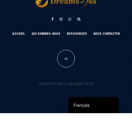
አማርኛ
ACCUEIL
QUI SOMMES-NOUS
RESSOURCES
NOUS CONTACTER
Türkçe
فارسی
Português do Brasil
Español
Dreams of Isa | Copyright 2020
العربية
English
Français