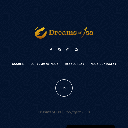
አማርኛ
ACCUEIL
QUI SOMMES-NOUS
RESSOURCES
NOUS CONTACTER
Türkçe
فارسی
Português do Brasil
Español
Dreams of Isa | Copyright 2020
العربية
English