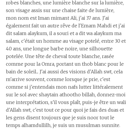
robes blanches, une lumière blanche sur la lumière,
son visage assis sur une chaise faite de lumière,
mon nom est Iman mimant Ali, j'ai 37 ans. J'ai
également fait un autre rêve de l'Emam Mahdi et j'ai
dit salam alaykum, il a souri et a dit wa alaykum ma
salam, c'était un homme au visage potelé, entre 30 et
40 ans, une longue barbe noire, une silhouette
potelée. Une tête de cheval toute blanche, rasée
comme pour la Omra, portant un thob blanc pour le
bain de soleil... J'ai aussi des visions d'Allah swt, cela
m'arrive souvent, comme lorsque je prie, c'est
comme si j'entendais mon nafs lutter littéralement
sur le sol avec shaytain athootho billah, donnez-moi
une interprétation, s'il vous plaît, puis-je être un wali
d'Allah swt, c'est tout ce pour quoi je fais des duas et
les gens disent toujours que je suis noor tout le
temps alhamdullilh, je suis un musulman sunnite.