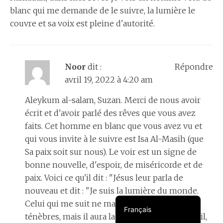
blanc qui me demande de le suivre, la lumière le
couvre et sa voix est pleine d'autorité.
Noor
dit :
Répondre
አማርኛ
avril 19, 2022 à 4:20 am
Aleykum al-salam, Suzan. Merci de nous avoir
Türkçe
écrit et d'avoir parlé des rêves que vous avez
faits. Cet homme en blanc que vous avez vu et
فارسی
qui vous invite à le suivre est Isa Al-Masih (que
Português do Brasil
Sa paix soit sur nous). Le voir est un signe de
Español
bonne nouvelle, d'espoir, de miséricorde et de
العربية
paix. Voici ce qu'il dit : "Jésus leur parla de
nouveau et dit : "Je suis la lumière du monde.
English
Celui qui me suit ne marchera pas dans les
Français
ténèbres, mais il aura la lumière de la vie. - Injil,