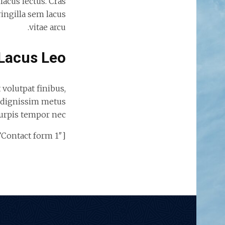
acus lectus. Cras
ringilla sem lacus
vitae arcu.
Lacus Leo
 volutpat finibus,
m dignissim metus
urpis tempor nec.
[contact-form-7 id=”153″ title=”Contact form 1″]