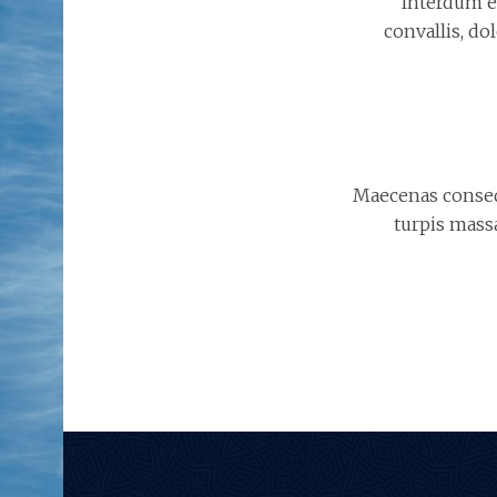
Interdum et
convallis, do
Maecenas consequa
turpis mass