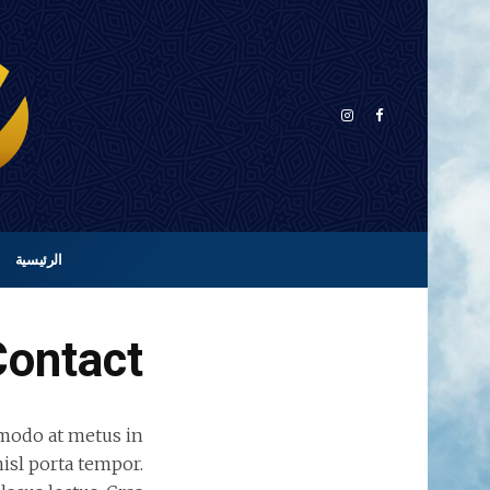
الرئيسية
Contact
mmodo at metus in
nisl porta tempor.