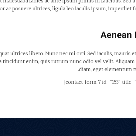
 malesuada fames ac ante ipsum primis in faucibus. Sed a l
lor ac posuere ultrices, ligula leo iaculis ipsum, imperdiet f
Aenean 
t ultrices libero. Nunc nec mi orci. Sed iaculis, mauris et
a tincidunt enim, quis rutrum nunc odio vel velit. Aliqua
diam, eget elementum t