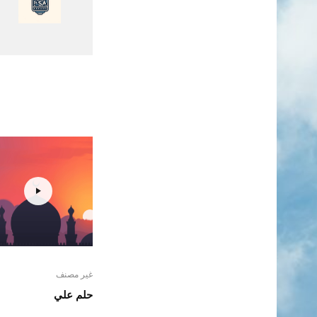
غير مصنف
حلم علي