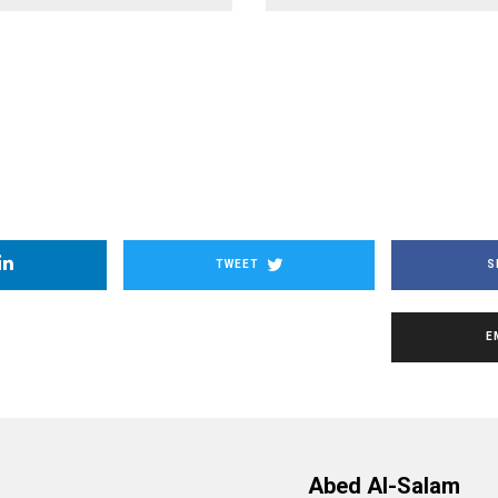
TWEET
S
E
Abed Al-Salam