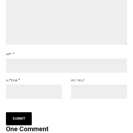
ስም
*
ኢሜይል
*
ድር ጣቢያ
One Comment