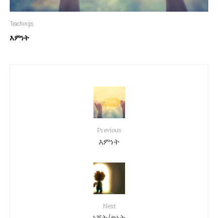
Teachings
እምነት
Previous
እምነት
Next
ነጃት/ድነት