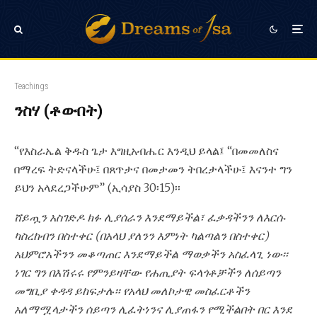
Teachings
ንስሃ (ቶውበት)
“የእስራኤል ቅዱስ ጌታ እግዚአብሔር እንዲህ ይላል፤ “በመመለስና
በማረፍ ትድናላችሁ፤ በጸጥታና በመታመን ትበረታላችሁ፤ እናንተ ግን
ይህን አላደረጋችሁም” (ኢሳያስ 30፡15)፡፡
ሸይጧን አስገድዶ ክፉ ሊያሰራን እንደማይችል፣ ፈቃዳችንን ለእርሱ
ካስረከብን በስተቀር (በአላህ ያለንን እምነት ካልጣልን በስተቀር)
አህምሮአችንን መቆጣጠር እንደማይችል ማወቃችን አስፈላጊ ነው፡፡
ነገር ግን በእሽሩሩ የምንይዛቸው የሐጢያት ፍላጎቶቻችን ለሰይጣን
መግቢያ ቀዳዳ ይከፍታሉ፡፡ የአላህ መለኮታዊ መስፈርቶችን
አለማሟላታችን ሰይጣን ሊፈትነንና ሊያጠፋን የሚችልበት በር እንደ