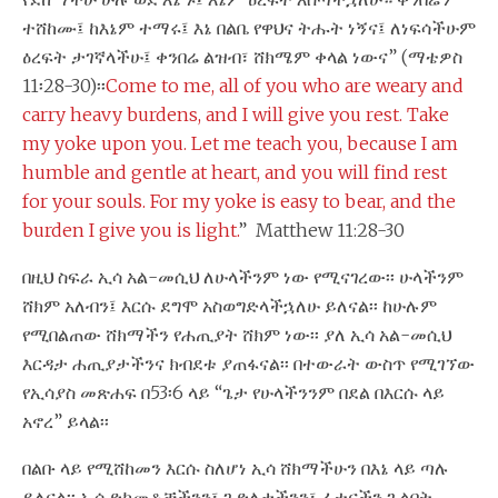
ተሸከሙ፤ ከእኔም ተማሩ፤ እኔ በልቤ የዋህና ትሑት ነኝና፤ ለነፍሳችሁም
ዕረፍት ታገኛላችሁ፤ ቀንበሬ ልዝብ፣ ሸክሜም ቀላል ነውና” (ማቴዎስ
11፡28-30)፡፡
Come to me, all of you who are weary and
carry heavy burdens, and I will give you rest. Take
my yoke upon you. Let me teach you, because I am
humble and gentle at heart, and you will find rest
for your souls. For my yoke is easy to bear, and the
burden I give you is light.
” Matthew 11:28-30
በዚህ ስፍራ ኢሳ አል-መሲህ ለሁላችንም ነው የሚናገረው፡፡ ሁላችንም
ሸክም አለብን፤ እርሱ ደግሞ አስወግድላችኋለሁ ይለናል፡፡ ከሁሉም
የሚበልጠው ሸክማችን የሐጢያት ሸክም ነው፡፡ ያለ ኢሳ አል-መሲህ
እርዳታ ሐጢያታችንና ክብደቱ ያጠፋናል፡፡ በተውራት ውስጥ የሚገኘው
የኢሳያስ መጽሐፍ በ53፡6 ላይ “ጌታ የሁላችንንም በደል በእርሱ ላይ
አኖረ” ይላል፡፡
በልቡ ላይ የሚሸከመን እርሱ ስለሆነ ኢሳ ሸክማችሁን በእኔ ላይ ጣሉ
ይለናል፡፡ ኢሳ ድክመቶቻችንን፣ ጉድለታችንን፣ ፈተናችን ጉልበት