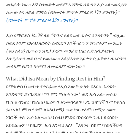
መክፈት ነው፡፡ እኛ ስንወድቅ ወይም ስንሸነፍ ሰይጣን ኢሳ አል-መሲህን
ለመውቀስ ዕድል ያገኛል (የዘመናት ምኞት ምዕራፍ 13ን ያንብቡ)፡፡
(የዘመናት ምኞት ምዕራፍ 13ን ያንብቡ)፡፡
ኢሳ በማርቆስ 14፡38 ላይ “ትጉና ጸልዩ ወደ ፈተና እንዳትገቡ” ብሏል፡፡
ከወደቅንም በአላህ እርፍት ልናደርግ እንችላለን ምክንያቱም መንፈሱ
(ሩህ አላህ) ሲመራን ነበር፤ ይሄው መንፈስ ነበር ኢሳ በዲያብሎስ
እንዲፈተን ወደ በረሃ የመራው፡፡ አላህ እንድንፈተን ሲፈቅድ፣ ለራሳችን
መልካም የሆነን ዓላማን ለመፈጸም ብሎ ነው፡፡
What Did Isa Mean by Finding Rest in Him?
በማቴዎስ 6 ውስጥ የተጻፈው የኢሳ እውቅ ቃላት በእርሱ እረፍት
እንድናገኝ ይነግረናል፡፡ ግን ምን ማለቱ ነው? ወደ ኢሳ አል-መሲህ
የበለጠ ስንጠጋ የበለጠ ባህሪውን እንመስላለን፡፡ ያኔ ሸክማችንም የቀለለ
ይሆናል፤ ምክንያቱም ለአላህ የሚከብድ ነገር የለም፡፡ የሚገጥሙን
ነገሮች ሁሉ ኢሳ አል-መሲህ በዚህ ምድር በነበረበት ጊዜ ከደረሰበት
አይበልጡም፡፡ ከዚያም ኢሳ እንዲህ አለ፡- “እናንት ሸክም የከበዳችሁና
የደከማችሁ ሁሉ ወደ እኔ ኑ፤ እኔም ዕረፍት እሰጣችኋለሁ። ቀንበሬን