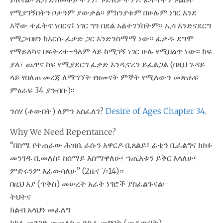
የሚያገኝበትን ቦታንም ያውቃል፡፡ ምክንያቱም በሁሉም ነገር እንደ
እኛው ተፈትኖ ነበርና፤ ነገር ግን በደል አልተገኘበትም፡፡ ኢሳ እንድናደርግ
የሚጋብዘን ከእርሱ ፈቃድ ጋር እንድንስማማ ነው፡፡ ፈቃዱ ደግሞ
የማይለካና በፍትረተ-ዓለም ላይ ከሚገኝ ነገር ሁሉ የሚበልጥ ነው፡፡ ከፍ
ያለ፣ ጨዋና ከፍ የሚያደርግ ፈቃድ እንዲኖረን ይፈልጋል (በዚህ ጉዳይ
ላይ የበለጠ መረጃ ለማግኘት የዘመናት ምኞት የሚለውን መጽሐፍ
ምዕራፍ 34 ያንብቡ)፡፡
ንሰሃ (ቶውበት) ለምን አስፈለገ?
Desire of Ages Chapter 34
.
Why We Need Repentance?
“በስሜ የተጠራው ሕዝቤ ራሱን አዋርዶ ቢጸልይ፣ ፊቴን ቢፈልግና ከክፉ
መንገዱ ቢመለስ፣ ከሰማይ እሰማዋለሁ፤ ኀጢአቱን ይቅር እላለሁ፤
ምድሩንም እፈውሳለሁ” (2ዜና 7፡14)።
በዚህ አያ (ጥቅስ) መሠረት አራት ነገሮች ያስፈልጉናል፡-
ትህትና
ክልብ አላህን መፈለግ
ከክፉ መንገድ መመለስ - ንስሓ መግባት (መቶውበት)