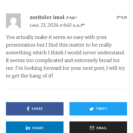
zoritoler imol
ይላል፥
ምላሽ
ነሐሴ 23, 2024 በ 6:43 ኤኤም
You actually make it seem so easy with your
presentation but I find this matter to be really
something which I think I would never understand.
It seems too complicated and extremely broad for
me. I’m looking forward for your next post, I will try
to get the hang of it!
SHARE
TWEET
SHARE
EMAIL