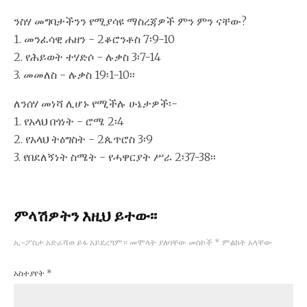
ንስሃ መግባታችንን የሚያሳዩ ማስረጃዎች ምን ምን ናቸው?
1. መንፈሳዊ ሐዘን - 2ቆሮንቶስ 7፡9-10
2. የሕይወት ተሃድሶ - ሉቃስ 3፡7-14
3. መመለስ - ሉቃስ 19፡1-10፡፡
ለንሰሃ መነሻ ሊሆኑ የሚችሉ ሁኔታዎች፡-
1. የአላህ በጎነት - ሮሜ 2፡4
2. የአላህ ትዕግስት - 2ጴጥሮስ 3፡9
3. የበደለኝነት ስሜት - የሓዋርያት ሥራ 2፡37-38፡፡
ምላሽዎትን እዚህ ይተው፡፡
ኢ-ፖስታ አድራሻወ ይፋ አይደረግም።
መሞላት ያለባቸው መስኮች
*
ምልክት አላቸው
አስተያየት
*