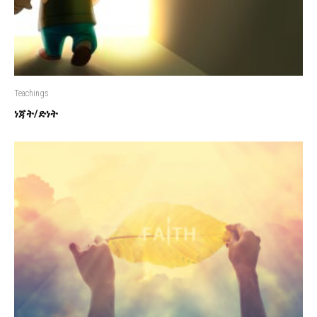
Teachings
ነጃት/ድነት