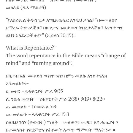
መጸለይ (ዱኣ ማድረግ)
“የእስራኤል ቅዱስ ጌታ እግዚአብሔር እንዲህ ይላል፤ “በመመለስና
በማረፍ ትድናላችሁ፤ በጸጥታና በመታመን ትበረታላችሁ፤ እናንተ ግን
ይህን አላደረጋችሁም” (ኢሳያስ 30፡15)፡፡
What is Repentance?”
The word repentance in the Bible means “change of
mind” and “turning around”.
በክታብ አል-ሙቀደስ ውስጥ ንስሃ በምን መልኩ እንደተገለጸ
እንመልከት፡-
ሀ. መዞር - የሐዋርያት ሥራ 9፡35
ለ. ንስሐ መግባት - የሐዋርያት ሥራ 2፡38፤ 3፡19፤ 8፡22፡፡
ሐ. መመለስ - 1ሳሙኤል 7፡3
መ. መለወጥ - የሐዋርያት ሥራ 15፡3
ስለዚህ ንስሃ (ቶውበት) ማለት - መለወጥ፣ መዞር፣ እና ሐጢያትን
በተመለከተ የአህምሮና የሕይወት ለውጥ ማምጣት ማለት ነው፡፡