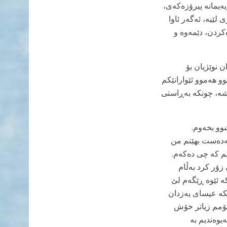
ەیمانە پیرۆزەکەی،
وری زۆری لێیە، ئەگەر ئاوا
ەکردن، دێمەوە و
 نوێژیان بۆ
 هەموو ئێوارانێکم
خشە، چونکە بەڕاستی
وو بخەوم.
بەدەست بهێنم من
ێم کە چی دەکەم.
زۆر کرد بەڵام
ە ئێوه ڕێگەم لێ
کە عیسای یەزدان
خۆمم زیاتر خۆش
یوەندیم بە