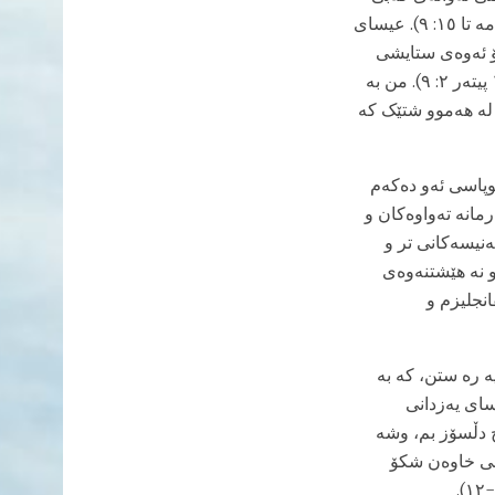
باوەڕ بوون بەفەرمانی پیاوان، من دەپەرستن و فەرمان و فەرمانەکانی پیاوان دەپەرستن، (مه تا ١٥: ٩). عیسای
ۆ ئەوەی ستایشی
ئەو زاتە ڕابگەیەنیت کە لە تاریکیەوە بانگی کردیت بۆ ناو ڕووناکیە سەرسوڕهێنەرەکەی" (١ پیتەر ٢: ٩). من بە
 لە هەموو شتێک کە
وپاسی ئەو دەکەم
مانە تەواوەکان و
ەنیسەکانی تر و
و نە هێشتنەوەی
انجلیزم و
ه ره ستن، کە بە
سای یەزدانی
ح دڵسۆز بم، وشە
حی خاوەن شکۆ