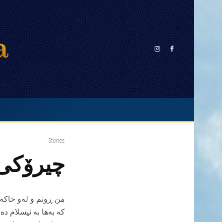
Stories
چیرۆکی
من ڕوثم و لەو خاکە
کە بەها بە ئیسلام د