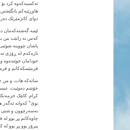
تەکسیەکەوە کرد بۆ ئ
هاوڕێیەکم بانگێشتن 
دوای کاتژمێرێک دەر
ئێمە گەشتەکەمان دەس
کەس نه زانێت من بەر
پاشان چووینە شوێنی 
تازەکەم لە ڕۆژی تەو
خودامان خوێندەوە و 
فرمێسکەکانم و فرمێ
ساتەکە هات، و من چو
خۆشم دەوێیت، عیسا! 
کرام. کاتێک خزمەتکا
نوێ" کەواتە ئەگەر ه
چاوەکانم پڕ بوو لە 
پیرۆز بوو پڕ بوو لە