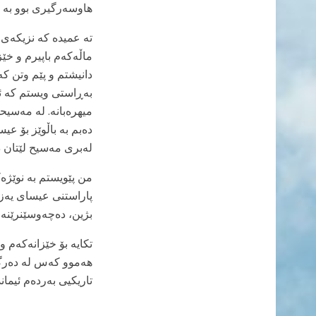
هاوسەرگیری بوو بە ب
ماڵەکەم باپیرم و خێ
دانیشتم و پێم وتن ک
بەڕاستی ویستم کە ئە
میهرەبانە. لە مەسیح
دەبم بە باڵوێز بۆ ع
لەبری مەسیح لێتان دەپاڕێین
من پێویستم بە نوێژەک
پاراستنی عیسای یەزد
بژین، دەچەوسێنرێنەوە،" (٢ی تیمۆت
تکایە بۆ خێزانەکەم 
هەموو کەس لە دەرگا
تاریکیی بەردەم ئیما