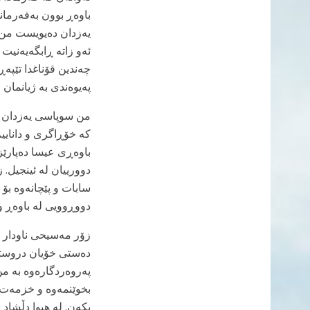
یەزدان دەیویست من 
چەندین قۆناغدا تێپە
پەیوەندی بە ژیانمان 
من سوپاسی یەزدان د
کە خۆڕاگری و دانایی
باوەڕی عیسا دەپارێز
دوورییان لە ئینجیل.
سابات و پێچانەوە بۆ 
دووڕوویی لە باوەڕ و 
زۆر مەسیحی ناودار ه
دەستی خۆیان دروستی 
پەروەردگارەوە بە من
بخوێنمەوە و خزمەت
بکەن. لە هیوا دڵشاد بن