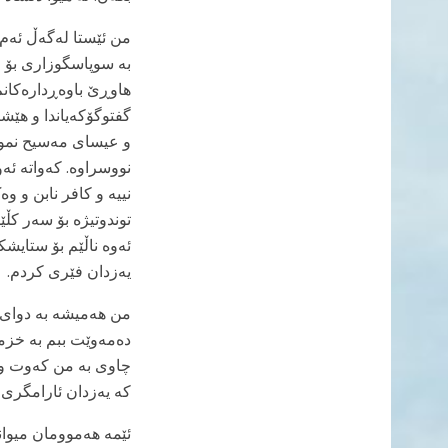
من ئێستا لەگەڵ ئەم 
بە سوپاسگوزاری بۆ 
هاوڕێ باوەڕدارەکانم
گفتوگۆکەیاندا و هێش
و عیسای مەسیح نموون
نووسراوە. کەواتە ئە
نییە و کافر نابن و 
توندوتیژە بۆ سەر کڵێ
ئەوە ناڵێم بۆ ستایش
یەزدان فێری کردم.
من هەمیشە بە دوای 
دەمەوێت ببم بە خزم
چاوی بە من کەوت و د
کە یەزدان ئارامگری 
ئێمە هەموومان میوان