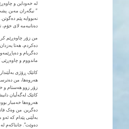
لە خەوداین و چاوەڕێ
نەبووایە پێم دەگوتن.
دەتانبەمە لای خۆم، تاک
من زۆر چاوەڕێم کرد 
دەکردم، هەتا یەزدان
دەگریام و دەپاڕێمەو
ماندووم و چاوەڕێی ک
کاتێک ڕۆژی بەڵێندار
هەروەها، من دەترسام
زۆر زوو هەستام و خۆ
کاتێک لەگەڵیان دان
هەروەها خەمبار بووم
دەگرین. من وەک فات
بەڵێنی پێدام کە ئەو
دەوێت". جانتاکەم لە