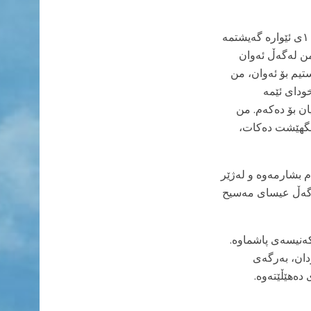
ته عمیده که نزیکەی دوو کاتژمێر و نیوی خایاند و دواتر ناچار بووم بڕۆمەوە ماڵەوە. کاتژمێر ١ی ئێوارە گەیشتمە
من لەگەڵ ئەوان
تیم بۆ ئەوان، من
ودای ئێمە
ان بۆ دەکەم. من
انگهێشت دەکات،
م بشارمەوە و لەژێر
لەگەڵ عیسای مەسیح
کەنیسەی پاشماوە.
دان، بەرگەی
دەهێڵێتەوە.