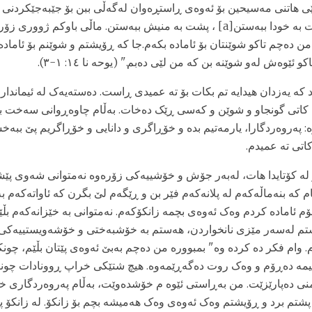
ی هاتنی مەسیحین بۆ ئەوەی ڕاستڕەوان لەگەڵی ببن بۆ جێبەجێکردنی پ
" نیگەران مەبن. پشت بە خودا ببەستن[a] ، پشت بە منیش ببەستن. ماڵی باوکم ژو
 من دەچم تاکو شوێنتان بۆ ئامادە بکەم.جا کە ڕۆیشتم و شوێنم بۆ ئاماد
و ئێوەش لەو شوێنە بن کە من لێی دەبم." (یوحه نا ١٤: ١-٣).
کە یەزدان هیدایه تم بکات بۆ ته عمیدی ڕاست. دەستەیەک لە ئیمانداران
 کاتی گونجاو و شوێن و کەسی ڕێک دەخات. بەڵام چاوەڕوانی سەخت بوو
ە: پەروەردگارا، یارمەتیم بدە و خۆڕاگری و دانایی و خۆڕاگریم پێ ببە
اتی ته عمیدم.
 لە کۆتایدا هات، لەبەر جۆش و خۆشییەکی زۆرەوە نەمتوانی شەوی پێش
 کە بنەماڵەکەم لە پلانەکەم فێر بن و ڕێگەم لێ بگرن کە ئاواتەکەم 
م ئامادە کردم وەک ئەوەی بچمە زانکۆکەم. نەمتوانی بە خێزانەکەم بڵ
یشتم لەسەر مێزی نانخواردن، هەستم بە خۆشبەختی و خۆشەویستییەکی 
. وام فکر ده کرده وه" بمبوورە من دەچم بەبێ ئەوەی پێتان بڵێم، چونک
یمە دەڕۆم و وەک روت دەگەڕێمەوە. هیچ شتێکی خراپ ڕوونادات چون
 منی دەپارێزێت. من بەڕاستی ئێوه م خۆشدەوێت، بەڵام پەروەردگاری 
 پشتم برد و ڕۆیشتم وەک ئەوەی وەک هەمیشە بچم بۆ زانکۆ. لە زانکۆ پە