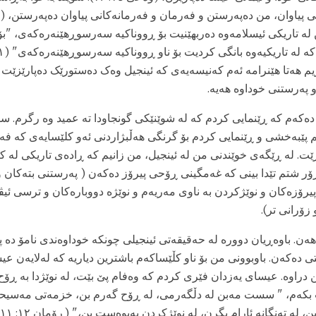
لە تاریکی ئیسلامەوە دەربهێنیت بۆ ڕووناکیە سەرسوڕهێنەرەکەی، "ب
ڕیم هەتا هێنرامە ئەم کەنیسەیەی کە ئینجیل وەک دەستورێک دەپارێزێت
و پەرستنی خوداوە هەیە.
ەکەم کە ڕێنمایی کردم کە لە شوێنێکی گونجاودا ته عمید وه رگرم. س
م پێبەخشی و ڕێنمایی کردم بۆ گرنگی هەڵبژاردنی ئەو کلێسایەی کە فەر
ێت. لە ڕێگەی خوێندنی من لە ئینجیل، من زانیم کە ڕادەی تاریکی لە ک
 زۆر شتم تێدا بینی کە غەمگینی ڕۆحی پیرۆز دەکەن ( پەرستنی بتەکان 
پیرۆزەکان و نوێژکردن بە ناوی مەریەم و نوێژە دووبارەکان و ترسی ئیڤ
زۆرانی تر).
ەن. باوەڕیان دوورە لە حەقیقەتی ئینجیلی چونکە خوداوەندی نامۆ ده پ
دەکەن. باوبوونی من بۆ ناو کڵێساکەم باشترین دیاریە کە لەلایەن عی
 دراوە. عیسای یەزدان فێری کردم کە وەفام پێ بێت، لە نوێژدا بە ڕۆ
 بکەم، " سست مەبن لە دڵگەرمی، لە ڕۆح گەرم بن، خزمەتی مەسی
، لە تەنگانە ئارام بگرن، لە نوێژکردن پەیوەست بن،" (ڕۆمان ١٢: ١١-١٢).