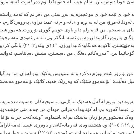
 سێ خودا دەپەرستن. بەڵام عیسا لە خەونێکدا بۆم دەرکەوت کە هەموو 
 خودای ئێمە خودای موعجیزە یه. بەڕاستی من دەزانم کە ئەمە ڕاستە،
ەودا. ئەمڕۆ، من لە په یڕه و ی ئه و م ته عمید دراوی پەروەردگارم، خ
ی مەسیحم، من قەە ولم دا و ناوی خۆمم گۆڕی بۆ ڕوث. هەموو شتێ
ێگای پەروەردگارمدا بڕۆم، بۆ ئەمە بانگکراون، لەبەر ئەوەی مەسیحیش ل
چێژت و نموونەی بۆ بەجێهێشتن، تاکو بە هەنگاو
و گۆچانیدا بین. "مەڕەکانم دەنگی من دەبیستن، منیش دەیانناسم، ئەوا
من بۆ زۆر شت نوێژم دەکرد و ته عمیدیش یەکێک بوو لەوان. من بە گیان
نجیل دەڵێت: "بۆ هەموو شتێک کە وەرزێک هەیە، کاتێک بۆ هەموو مەبەستێ
 پەیوەندیدا بووم لەگەڵ هەندێک لە ئاینی مەسیحیەکان. هەمیشە دەمو
ی عیسا گەورە بم، لە کۆتاییدا دەمزانی خودای من چەند منی خۆشدەو
وەک دەستوورم بۆ ژیان بەشێک بم لە پاشماوە، "وشەکەت چرایە بۆ قاچ
ڕێگاکەم" ( مه زموور ١١٩: ١٠٥)، وە هێشتنەوەی فەرمانەکانی و باوەڕی عیسا. ئەمە
ئەوانەن کە فەرمانەکانی خودا و ئیمانی عیسا دەپارێزن، (و