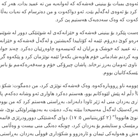
ەوەی بمبات بۆ بینینی قەشەکە کە لەوانەیە من ته عمید بدات. هەر کە 
کرد بۆ ئەوەی لەگەڵم بێت. ئەو دواکەوت و من دەترسام کە نەیات بەڵا
کەوت کە وەک سەدەیەک هەستیم پێ کرد.
ت پێکرد بۆ بینینی قەشەکە و خێزانەکەی لە شوێنێکی دوور لە شوێنی 
ەو کوێ دەڕۆم. ئێمە لە کۆتاییدا گەیشتین و لەگەڵ قەشەکە و خێزانە
ته عمید کە خوشک و برایان لە کەنیسەوە چاوەڕێیان دەکرد. چەند جوان
بە کردنم شادمانی خۆم هاوبەش بکەم! ئێمە نوێژمان کرد و پێکەوە گر
ناوی ئەومان بەرز نرخاند. پاشان چیرۆکی خۆم و سەفەرەکەمم بۆ باس 
سکەکانیان بووم.
ومە ناو ڕووبارەکەوە. وەک قەشەکە نوێژی کرد، من دەمگوت: شکۆ بۆ 
دڵم لە پێش لێوەکانم بوو، هەستم دەکرد هاواری ئەو وشانە دەکەم. پ
ری یەزدان منی لە ژێر ئاودا دابەزاند، بەڕاستی هەستم کرد کە من بووم
ەرکەسێک لەگەڵ مەسیحدا ببێتە یەک، دەبێت بە بەدیهێنراوێکی نوێ، ش
بەسەرچوون و شتی نوێ هاتووە!" (٢ کۆرینتیانس ٥: ١٧). دوای گەشتێکی دو
فرمێسک و ستایشم بۆ یەزدان کرد، چونکە دەنگی منی بیست و وەڵامی د
 کەش و هەوایەکی ئیمان و ئارەزوو و شکۆداری قووڵی یەزدان. بەڕاستی 