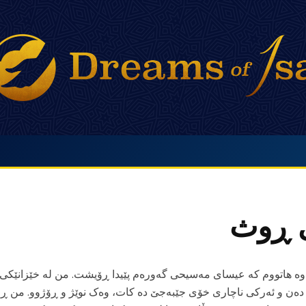
 ڕوث
وە هاتووم کە عیسای مەسیحی گەورەم پێیدا ڕۆیشت. من لە خێزانێکی 
ه دەن و ئەرکی ناچاری خۆی جێبەجێ ده کات، وەک نوێژ و ڕۆژوو. من ڕ