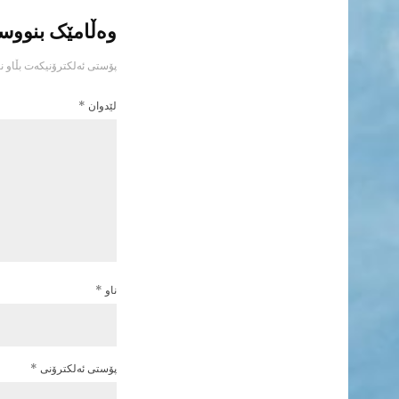
وەڵامێک بنووس
پۆستی ئەلکترۆنیکەت بڵاو نا
لێدوان
*
ناو
*
پۆستی ئەلکترۆنی
*