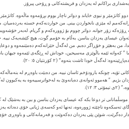
ەشداری براکانم لە یەزدان و فریشتەکانی و ڕۆحی پیرۆز.
زانەکەمم لە مێزی نانخواردن بینی. من خواردنەکەم خستە بەردەمیان. 
ە ڕۆژەکە زۆر جوانە. دواتر چووم بۆ ژوورەکەم و گریام. لەبەر خۆشەویس
وان عیسای یەزدان بناسن. بەڵام بە خۆمم گوت، هیچ کێشەیەک نییە. خ
دا، من بەهێز و خۆڕاگر دەبم. من لەگەڵ خێزانەکەم دەمێنمەوە و دوعای
یسا " کەواتە ئێمە باڵوێزی مەسیحین، خوداش لە ڕێگەی ئێمەوە جیهان ب
ەوە: لەگەڵ خودا ئاشت بنەوە." (٢ کۆرنثیان ٥: ٢٠).
انی تۆیە، چونکە بارودۆخم ئاسان نییە. من دەبێت باوەڕم لە بنەماڵەکە
ان بژیم. " هەموو ئەوانەی دەیانەوێ بە لەخواترسییەوە بە یەکبوون 
ی ٣: ١٢).
و موسڵمانانی تر دوعا بکە کە عیسای یەزدان بناسن و ببن بە بەشێک لە 
ی تەسکەوە ناچێتە ژوورەوە، تەنها ئەو کەسەی ژیانی خۆی دەداتە یەز
ندار دەگرێت، شوێن پێی یەزدان دەکەوێت و فەرمانەکانی و باوەڕی خۆی 