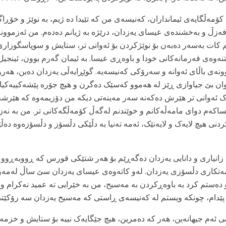
کۆمەڵگایەی ئیمانداران، کەنیسەی من کە تێیدا ده ژیم، بە نوێژ و خۆڕ
فەزڵ و بەخشندەی عیسای یەزدان، درێژە بە ژیانم دەدەم. من ئەزموون
 کات بەسەر دەبەن بۆ نوێژکردن بۆ ئەوانی تر، ستایش و سوپاسگوزاری
تنەوەی فەرمانەکانی خودا و باوەڕی عیسا. بە ئیمان گەرم بوون، ئینجی
ەی باڵای ئەوانه و سەرۆکی کەنیسەیە. گوێڕایەڵی یەزدان دەبن، هەروە
وان بێ جیاوازی ڕێز لە هەموو کەسێک دەگرن و هیچ جۆرە پێشەکییەکی
وەک ئەوانی تر هێرش دەکەنە سەر مەینەتی دیکە من دۆزیمەوە کە هێرش
ساکەم دوای مامەڵەکانم و خوێندنم لەگەڵ کۆمەڵگەکانی تر. من بە نەزان
کردنی هیچ لایەک و لایەنێک، ئەمە تەنیا بە دڵێکی دڵسۆز و دڵسۆزەوە د
زانیاری و دانایی یەزدان دەگەڕێم بۆ هەر شتێکی قورس کە ڕووبەڕووی
ەتکاری دڵسۆزی یەزدان. لەو کاتەوەی عیسای یەزدان سێ ساڵ لەمەو
ەستم کرد بە باوەڕکردن بە مەسیح، من بە خێرایی ته عمید نەکرام و 
پێدام، چونکە ویستم لە کەنیسەی ڕاستی کە مەسیح یەزدان سه رۆکێتی 
ی ئەم جیهانەین، هەر کە دەمرین، هیچ جێگایەک نییە بۆ ستایش و خزمە