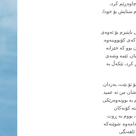
چاوەڕێم کرد،
م ستایش بۆ خودا،
باپتیزم بۆ ئەوەی
کەی کۆبووینەوە.
 بوو کە خێزانە
یان. ئێمە وشەی
کرد، تێکەڵ بە
تۆ بێت، یەزدان.
اشان من ته عمید
 بە بوونەوەرێکی
تە کۆنەکان
ورودرێژی فاتمە، بووم بە ڕوت.
امەوە. شوێنەکە
ئاهەنگی