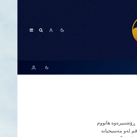
ڕۆشنبیرەوە هاتووم
قم لەو مەسیحیانە