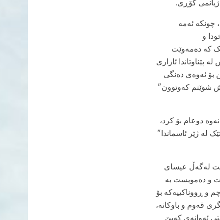
ژیانمی گۆڕی.
 چونکە ئەمە
ودا و
ک کە دەمەوێت
ە پێناوتاندا ئازاری
ەکانیدا بڕۆن. " (١ی پیتەر٢: ٢١). بانگی کردین بۆ ئەوەی دەنگی
نیش شوێنم کەوتوون"
ەوە دوعام بۆ کرد،
ک لە ژێر ئاسماندا"
یست لەگەڵ عیسای
ێت و دەمویست بە
م و ڕووناکییەکە بۆ
 ئارامگری قەوم و باوکانە،
ەحی ١٤: ١٢). سوێند بەخوا بەڕاستی ئەوانەی کەبێ