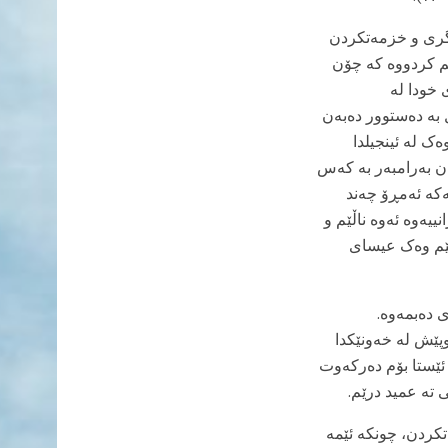
اگری و خزمەتکردن
م کردووە کە چۆن
 خودا لە
ل بە دەستوور دەبەن
ک لە ئینجیلدا
ان بەرامبەر بە کەس
ەکە ئەمڕۆ چەند
ییەوە ئەوە ناڵێم و
ەڵێم وەک عیسای
 دەبمەوە.
پێش لە خەونێکدا
ئێستا بۆم دەرکەوت
ته عمید درێم.
تکردن، چونکە ئێمە