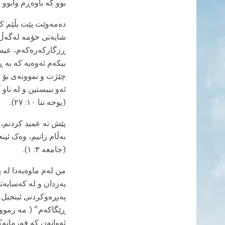
بوو کە باوەڕم وابوو
دەمەوێت پێت بڵێم کە
شایەتی خۆمە لەگەڵ ئ
ڕزگارکەرەکەم، عیسا
بیکەم ئەوەیە کە به ڕ
ئەو ببیستین و لە نا
(یوحه ننا ١٠: ٢٧).
پێش ته عمید کردنم، 
بەڵام زانیم، وەک ئی
(جامعه ٣: ١).
من لەم ماوەیەدا لە
یەزدان و لە کەسایەت
پەیڕەوکردنی ئینجیل 