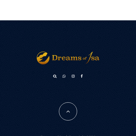
አማርኛ
Türkçe
Français
فارسی
Português do Brasil
Español